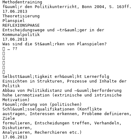
Methodentraining
f&uuml;r den Politikunterricht, Bonn 2004, S. 163ff.
17.06.2013
Theoretisierung
Planspiel
REFLEXIONSPHASE
Entscheidungswege und –tr&auml;ger in der
Kommunalpolitik
17.06.2013
Was sind die St&auml;rken von Planspielen?
 … ??





Selbstt&auml;tigkeit erh&ouml;ht Lernerfolg
Einsichten in Strukturen, Prozesse und Inhalte der
Politik
Abbau von Politikdistanz und –&uuml;berforderung
hohe Lernmotivation (extrinische und intrinsiche
Motivation)
F&ouml;rderung von (politischen)
Schl&uuml;sselqualifikationen (Konflikte
austragen, Interessen erkennen, Probleme definieren,
Ziele
formulieren, Entscheidungen treffen, Verhandeln,
Diskutieren,
Analysieren, Recherchieren etc.)
17.06.2013