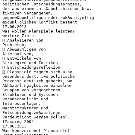
politischer Entscheidungsprozess,
der aus einem tats&auml;chlichen bzw.
fiktiven vergangenen,
gegenw&auml;rtigen oder zuk&uuml;nftig
m&ouml;glichen Konflikt besteht
17.06.2013
Was wollen Planspiele leisten?
weitere Ziele:
 Analysieren von
Problemen,
 Abw&auml;gen von
Alternativen,
 Entwickeln von
Strategien und Taktiken,
 Entscheidungsreflexion
 Planspiele eignen sich also
besonders dort, „wo politische
Prozesse deutlich gemacht, wo
Abh&auml;ngigkeiten einzelner
Gruppen von vorgegebenen
Strukturen und Systemen
veranschaulicht und
Interessenlagen,
Machtstrukturen und
Entscheidungszw&auml;nge
verdeutlicht werden sollen“.
(Massing 2004)
17.06.2013
Was kennzeichnet Planspiele?