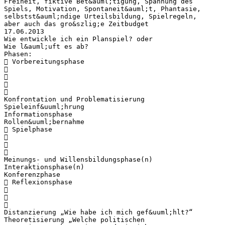
Freiheit, fiktive Bet&auml;tigung, Spannung des
Spiels, Motivation, Spontaneit&auml;t, Phantasie,
selbstst&auml;ndige Urteilsbildung, Spielregeln,
aber auch das gro&szlig;e Zeitbudget
17.06.2013
Wie entwickle ich ein Planspiel? oder
Wie l&auml;uft es ab?
Phasen:
 Vorbereitungsphase




Konfrontation und Problematisierung
Spieleinf&uuml;hrung
Informationsphase
Rollen&uuml;bernahme
 Spielphase



Meinungs- und Willensbildungsphase(n)
Interaktionsphase(n)
Konferenzphase
 Reflexionsphase



Distanzierung „Wie habe ich mich gef&uuml;hlt?“
Theoretisierung „Welche politischen