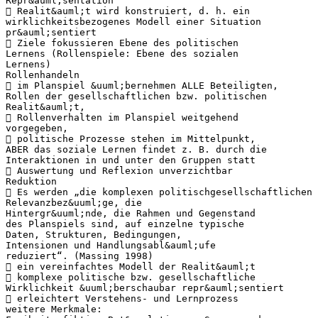
Repr&auml;sentation
 Realit&auml;t wird konstruiert, d. h. ein
wirklichkeitsbezogenes Modell einer Situation
pr&auml;sentiert
 Ziele fokussieren Ebene des politischen
Lernens (Rollenspiele: Ebene des sozialen
Lernens)
Rollenhandeln
 im Planspiel &uuml;bernehmen ALLE Beteiligten,
Rollen der gesellschaftlichen bzw. politischen
Realit&auml;t,
 Rollenverhalten im Planspiel weitgehend
vorgegeben,
 politische Prozesse stehen im Mittelpunkt,
ABER das soziale Lernen findet z. B. durch die
Interaktionen in und unter den Gruppen statt
 Auswertung und Reflexion unverzichtbar
Reduktion
 Es werden „die komplexen politischgesellschaftlichen
Relevanzbez&uuml;ge, die
Hintergr&uuml;nde, die Rahmen und Gegenstand
des Planspiels sind, auf einzelne typische
Daten, Strukturen, Bedingungen,
Intensionen und Handlungsabl&auml;ufe
reduziert“. (Massing 1998)
 ein vereinfachtes Modell der Realit&auml;t
 komplexe politische bzw. gesellschaftliche
Wirklichkeit &uuml;berschaubar repr&auml;sentiert
 erleichtert Verstehens- und Lernprozess
weitere Merkmale: