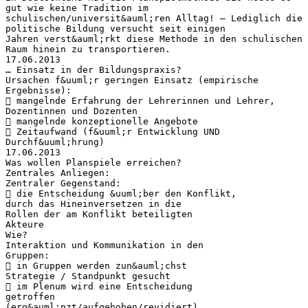
gut wie keine Tradition im
schulischen/universit&auml;ren Alltag! – Lediglich die
politische Bildung versucht seit einigen
Jahren verst&auml;rkt diese Methode in den schulischen
Raum hinein zu transportieren.
17.06.2013
… Einsatz in der Bildungspraxis?
Ursachen f&uuml;r geringen Einsatz (empirische
Ergebnisse):
 mangelnde Erfahrung der Lehrerinnen und Lehrer,
Dozentinnen und Dozenten
 mangelnde konzeptionelle Angebote
 Zeitaufwand (f&uuml;r Entwicklung UND
Durchf&uuml;hrung)
17.06.2013
Was wollen Planspiele erreichen?
Zentrales Anliegen:
Zentraler Gegenstand:
 die Entscheidung &uuml;ber den Konflikt,
durch das Hineinversetzen in die
Rollen der am Konflikt beteiligten
Akteure
Wie?
Interaktion und Kommunikation in den
Gruppen:
 in Gruppen werden zun&auml;chst
Strategie / Standpunkt gesucht
 im Plenum wird eine Entscheidung
getroffen
(erg&auml;nzt/aufgehoben/revidiert)