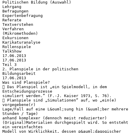
Politischen Bildung (Auswahl)
Lehrgang
Befragungen
Expertenbefragung
Referate
Textverstehen
Verfahren
(Mikromethoden)
Exkursionen
Karikaturanalyse
Rollenspiele
TalkShow
17.06.2013
17.06.2013
Teil 3
2. Planspiele in der politischen
Bildungsarbeit
17.06.2013
Was sind Planspiele?
 Das Planspiel ist „ein Spielmodell, in dem
Entscheidungsprozesse
simuliert werden.“ (F.-J. Kaiser 1973, S. 76).
 Planspiele sind „Simulationen“ auf, wo „ein(e)
vorgegebene(r)
Lage/Fall auf eine L&ouml;sung hin (&uuml;ber mehrere
Stunden / Tage)
anhand komplexer (dennoch meist reduzierter)
(Original)Materialien durchgespielt wird. So entsteht
ein vereinfachtes
Modell von Wirklichkeit, dessen p&auml;dagogischer