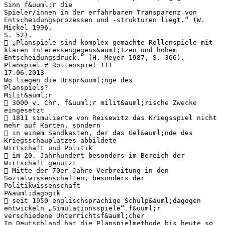
Sinn f&uuml;r die
Spieler/innen in der erfahrbaren Transparenz von
Entscheidungsprozessen und -strukturen liegt.“ (W.
Mickel 1996,
S. 52).
 „Planspiele sind komplex gemachte Rollenspiele mit
klaren Interessengegens&auml;tzen und hohem
Entscheidungsdruck.“ (H. Meyer 1987, S. 366).
Planspiel ≠ Rollenspiel !!!
17.06.2013
Wo liegen die Urspr&uuml;nge des
Planspiels?
Milit&auml;r
 3000 v. Chr. f&uuml;r milit&auml;rische Zwecke
eingesetzt
 1811 simulierte von Reisewitz das Kriegsspiel nicht
mehr auf Karten, sondern
 in einem Sandkasten, der das Gel&auml;nde des
Kriegsschauplatzes abbildete
Wirtschaft und Politik
 im 20. Jahrhundert besonders im Bereich der
Wirtschaft genutzt
 Mitte der 70er Jahre Verbreitung in den
Sozialwissenschaften, besonders der
Politikwissenschaft
P&auml;dagogik
 seit 1950 englischsprachige Schulp&auml;dagogen
entwickeln „Simulationsspiele“ f&uuml;r
verschiedene Unterrichtsf&auml;cher
In Deutschland hat die Planspielmethode bis heute so