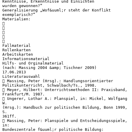
Kenntnisse, Erkenntnisse und Einsichten
wurden gewonnen?“
Generalisierung „Wof&uuml;r steht der Konflikt
exemplarisch?“
Materialien:





Fallmaterial
Rollenkarten
Arbeitskarten
Informationsmaterial
Hilfs- und Orginalmaterial
(nach: Massing 2004 &amp; Tischner 2009)
17.06.2013
Literaturauswahl
 Massing, Peter (Hrsg).: Handlungsorientierter
Politikunterricht, Schwalbach/Ts., 1998.
 Meyer, Hilbert: Unterrichtsmethoden II: Praxisband,
Frankfurt/M. 1987.
 Ungerer, Lothar A.: Planspiel, in: Mickel, Wolfgang
W.
(Hrsg.): Handbuch zur politischen Bildung, Bonn 1999,
S.
361ff.
 Massing, Peter: Planspiele und Entscheidungsspiele,
in:
Bundeszentrale f&uuml;r politische Bildung: