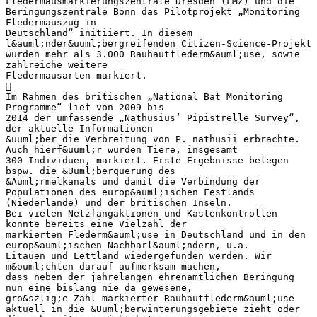
Fledermausmarkierungszentrale Dresden (FMZ) und die
Beringungszentrale Bonn das Pilotprojekt „Monitoring
Fledermauszug in
Deutschland“ initiiert. In diesem
l&auml;nder&uuml;bergreifenden Citizen-Science-Projekt
wurden mehr als 3.000 Rauhautflederm&auml;use, sowie
zahlreiche weitere
Fledermausarten markiert.

Im Rahmen des britischen „National Bat Monitoring
Programme“ lief von 2009 bis
2014 der umfassende „Nathusius‘ Pipistrelle Survey“,
der aktuelle Informationen
&uuml;ber die Verbreitung von P. nathusii erbrachte.
Auch hierf&uuml;r wurden Tiere, insgesamt
300 Individuen, markiert. Erste Ergebnisse belegen
bspw. die &Uuml;berquerung des
&Auml;rmelkanals und damit die Verbindung der
Populationen des europ&auml;ischen Festlands
(Niederlande) und der britischen Inseln.
Bei vielen Netzfangaktionen und Kastenkontrollen
konnte bereits eine Vielzahl der
markierten Flederm&auml;use in Deutschland und in den
europ&auml;ischen Nachbarl&auml;ndern, u.a.
Litauen und Lettland wiedergefunden werden. Wir
m&ouml;chten darauf aufmerksam machen,
dass neben der jahrelangen ehrenamtlichen Beringung
nun eine bislang nie da gewesene,
gro&szlig;e Zahl markierter Rauhautflederm&auml;use
aktuell in die &Uuml;berwinterungsgebiete zieht oder