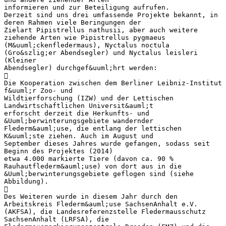
informieren und zur Beteiligung aufrufen.
Derzeit sind uns drei umfassende Projekte bekannt, in
deren Rahmen viele Beringungen der
Zielart Pipistrellus nathusii, aber auch weitere
ziehende Arten wie Pipistrellus pygmaeus
(M&uuml;ckenfledermaus), Nyctalus noctula
(Gro&szlig;er Abendsegler) und Nyctalus leisleri
(Kleiner
Abendsegler) durchgef&uuml;hrt werden:

Die Kooperation zwischen dem Berliner Leibniz-Institut
f&uuml;r Zoo- und
Wildtierforschung (IZW) und der Lettischen
Landwirtschaftlichen Universit&auml;t
erforscht derzeit die Herkunfts- und
&Uuml;berwinterungsgebiete wandernder
Flederm&auml;use, die entlang der lettischen
K&uuml;ste ziehen. Auch im August und
September dieses Jahres wurde gefangen, sodass seit
Beginn des Projektes (2014)
etwa 4.000 markierte Tiere (davon ca. 90 %
Rauhautflederm&auml;use) von dort aus in die
&Uuml;berwinterungsgebiete geflogen sind (siehe
Abbildung).

Des Weiteren wurde in diesem Jahr durch den
Arbeitskreis Flederm&auml;use SachsenAnhalt e.V.
(AKFSA), die Landesreferenzstelle Fledermausschutz
SachsenAnhalt (LRFSA), die