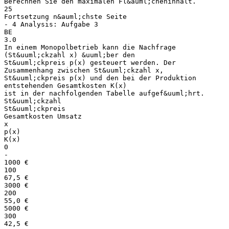
Berechnen Sie den maximalen Fl&auml;cheninhalt.
25
Fortsetzung n&auml;chste Seite
- 4 Analysis: Aufgabe 3
BE
3.0
In einem Monopolbetrieb kann die Nachfrage
(St&uuml;ckzahl x) &uuml;ber den
St&uuml;ckpreis p(x) gesteuert werden. Der
Zusammenhang zwischen St&uuml;ckzahl x,
St&uuml;ckpreis p(x) und den bei der Produktion
entstehenden Gesamtkosten K(x)
ist in der nachfolgenden Tabelle aufgef&uuml;hrt.
St&uuml;ckzahl
St&uuml;ckpreis
Gesamtkosten Umsatz
x
p(x)
K(x)
0
-
1000 €
100
67,5 €
3000 €
200
55,0 €
5000 €
300
42,5 €