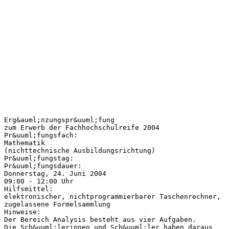
Erg&auml;nzungspr&uuml;fung
zum Erwerb der Fachhochschulreife 2004
Pr&uuml;fungsfach:
Mathematik
(nichttechnische Ausbildungsrichtung)
Pr&uuml;fungstag:
Pr&uuml;fungsdauer:
Donnerstag, 24. Juni 2004
09:00 - 12:00 Uhr
Hilfsmittel:
elektronischer, nichtprogrammierbarer Taschenrechner,
zugelassene Formelsammlung
Hinweise:
Der Bereich Analysis besteht aus vier Aufgaben.
Die Sch&uuml;lerinnen und Sch&uuml;ler haben daraus