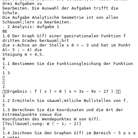
drei Aufgaben zu
bearbeiten. Die Auswahl der Aufgaben trifft die
Schule.
Die Aufgabe Analytische Geometrie ist von allen
Sch&uuml;lern zu bearbeiten.
- 2 Analysis: Aufgabe 1
BE
1.0 Der Graph G(f) einer ganzrationalen Funktion f
dritten Grades ber&uuml;hrt
die x-Achse an der Stelle x 0 = – 3 und hat im Punkt
A(– 5 ; – 4) die
Steigung m = 4,5.
9
1.1 Bestimmen Sie die Funktionsgleichung der Funktion
f.
1 3


2
Ergebnis : f ( x ) = 8 ( x + 3x − 9x − 27 ) 
3
1.2 Ermitteln Sie s&auml;mtliche Nullstellen von f.
5
1.3 Berechnen Sie die Koordinaten und die Art der
Extremalpunkte sowie die
Koordinaten des Wendepunktes W von G(f).
[Teill&ouml;sung: W ( − 1; − 2)]
3
1.4 Zeichnen Sie den Graphen G(f) im Bereich − 5 ≤ x ≤
4 unter