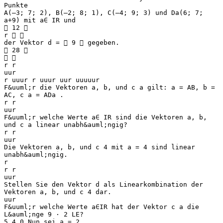
Punkte
A(–3; 7; 2), B(–2; 8; 1), C(–4; 9; 3) und Da(6; 7;
a+9) mit a∈ IR und
 12 
r  
der Vektor d =  9  gegeben.
 28 
 
r r
uur
r uuur r uuur uur uuuuur
F&uuml;r die Vektoren a, b, und c a gilt: a = AB, b =
AC, c a = ADa .
r r
uur
F&uuml;r welche Werte a∈ IR sind die Vektoren a, b,
und c a linear unabh&auml;ngig?
r r
uur
Die Vektoren a, b, und c 4 mit a = 4 sind linear
unabh&auml;ngig.
r
r r
uur
Stellen Sie den Vektor d als Linearkombination der
Vektoren a, b, und c 4 dar.
uur
F&uuml;r welche Werte a∈IR hat der Vektor c a die
L&auml;nge 9 ⋅ 2 LE?
5.4.0 Nun sei a = 2.