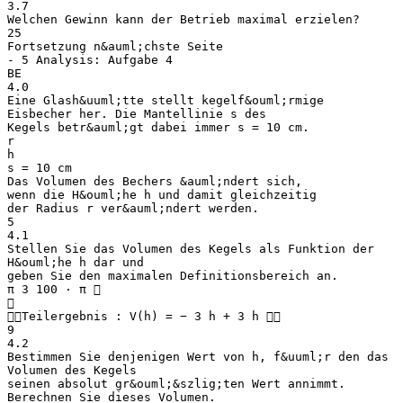
3.7
Welchen Gewinn kann der Betrieb maximal erzielen?
25
Fortsetzung n&auml;chste Seite
- 5 Analysis: Aufgabe 4
BE
4.0
Eine Glash&uuml;tte stellt kegelf&ouml;rmige
Eisbecher her. Die Mantellinie s des
Kegels betr&auml;gt dabei immer s = 10 cm.
r
h
s = 10 cm
Das Volumen des Bechers &auml;ndert sich,
wenn die H&ouml;he h und damit gleichzeitig
der Radius r ver&auml;ndert werden.
5
4.1
Stellen Sie das Volumen des Kegels als Funktion der
H&ouml;he h dar und
geben Sie den maximalen Definitionsbereich an.
π 3 100 ⋅ π 

Teilergebnis : V(h) = − 3 h + 3 h 
9
4.2
Bestimmen Sie denjenigen Wert von h, f&uuml;r den das
Volumen des Kegels
seinen absolut gr&ouml;&szlig;ten Wert annimmt.
Berechnen Sie dieses Volumen.