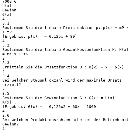
7000 €
U(x)
Gewinn
G(x)
4
3.1
Bestimmen Sie die lineare Preisfunktion p: p(x) = mP x
+ tP.
[Ergebnis: p(x) = – 0,125x + 80]
4
3.2
Bestimmen Sie die lineare Gesamtkostenfunktion K: K(x)
= mK x + tK.
2
3.3
Ermitteln Sie die Umsatzfunktion U : U(x) = x ⋅ p(x)
4
3.4
Bei welcher St&uuml;ckzahl wird der maximale Umsatz
erzielt?
2
3.5
Bestimmen Sie die Gewinnfunktion G : G(x) = U(x) −
K(x) .
[Ergebnis: G(x) = – 0,125x2 + 60x – 1000]
4
3.6
Bei welchen Produktionszahlen arbeitet der Betrieb mit
Gewinn?
5