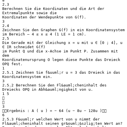
8
2.3
Berechnen Sie die Koordinaten und die Art der
Extremalpunkte sowie die
Koordinaten der Wendepunkte von G(f).
3
2.4
Zeichnen Sie den Graphen G(f) in ein Koordinatensystem
im Bereich – 4 ≤ x ≤ 4 (1 LE = 1 cm).
2.5
Die Gerade mit der Gleichung x = u mit u ∈ [0 ; 4], u
∈ IR schneidet G(f)
im Punkt Q und die x-Achse im Punkt P. Zusammen mit
dem
Koordinatenursprung O legen diese Punkte das Dreieck
OPQ fest.
1
2.5.1 Zeichnen Sie f&uuml;r u = 3 das Dreieck in das
Koordinatensystem ein.
3
2.5.2 Berechnen Sie den Fl&auml;cheninhalt des
Dreiecks OPQ in Abh&auml;ngigkeit von u.
1 5


3
Ergebnis : A ( u ) = − 64 (u − 8u − 128u )
6
2.5.3 F&uuml;r welchen Wert von u nimmt der
Fl&auml;cheninhalt seinen gr&ouml;&szlig;ten Wert an?