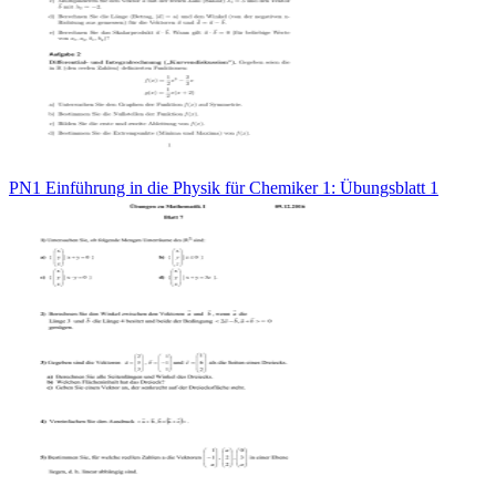
PN1 Einführung in die Physik für Chemiker 1: Übungsblatt 1