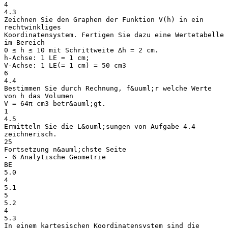
4
4.3
Zeichnen Sie den Graphen der Funktion V(h) in ein
rechtwinkliges
Koordinatensystem. Fertigen Sie dazu eine Wertetabelle
im Bereich
0 ≤ h ≤ 10 mit Schrittweite ∆h = 2 cm.
h-Achse: 1 LE = 1 cm;
V-Achse: 1 LE(= 1 cm) = 50 cm3
6
4.4
Bestimmen Sie durch Rechnung, f&uuml;r welche Werte
von h das Volumen
V = 64π cm3 betr&auml;gt.
1
4.5
Ermitteln Sie die L&ouml;sungen von Aufgabe 4.4
zeichnerisch.
25
Fortsetzung n&auml;chste Seite
- 6 Analytische Geometrie
BE
5.0
4
5.1
5
5.2
4
5.3
In einem kartesischen Koordinatensystem sind die