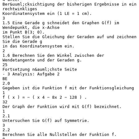
Ber&uuml;cksichtigung der bisherigen Ergebnisse in ein
rechtwinkliges
Koordinatensystem ein (1 LE = 1 cm).
3
1.5 Eine Gerade g schneidet den Graphen G(f) im
Wendepunkt, die x-Achse
im Punkt B(3; 0).
Stellen Sie die Gleichung der Geraden auf und zeichnen
Sie die Gerade g
in das Koordinatensystem ein.
2
1.6 Berechnen Sie den Winkel zwischen der
Wendetangente und der Geraden g.
25
Fortsetzung n&auml;chste Seite
- 3 Analysis: Aufgabe 2
BE
2.0
Gegeben ist die Funktion f mit der Funktionsgleichung
1
f ( x ) = − ( x 4 − 8x 2 − 128 ) .
32
Der Graph der Funktion wird mit G(f) bezeichnet.
1
2.1
Untersuchen Sie G(f) auf Symmetrie.
3
2.2
Berechnen Sie alle Nullstellen der Funktion f.