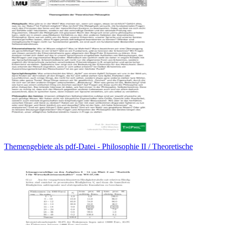
Themengebiete als pdf-Datei - Philosophie II / Theoretische