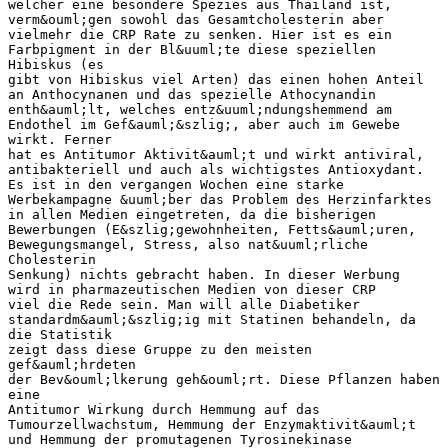
welcher eine besondere Spezies aus Thailand ist,
verm&ouml;gen sowohl das Gesamtcholesterin aber
vielmehr die CRP Rate zu senken. Hier ist es ein
Farbpigment in der Bl&uuml;te diese speziellen
Hibiskus (es
gibt von Hibiskus viel Arten) das einen hohen Anteil
an Anthocynanen und das spezielle Athocynandin
enth&auml;lt, welches entz&uuml;ndungshemmend am
Endothel im Gef&auml;&szlig;, aber auch im Gewebe
wirkt. Ferner
hat es Antitumor Aktivit&auml;t und wirkt antiviral,
antibakteriell und auch als wichtigstes Antioxydant.
Es ist in den vergangen Wochen eine starke
Werbekampagne &uuml;ber das Problem des Herzinfarktes
in allen Medien eingetreten, da die bisherigen
Bewerbungen (E&szlig;gewohnheiten, Fetts&auml;uren,
Bewegungsmangel, Stress, also nat&uuml;rliche
Cholesterin
Senkung) nichts gebracht haben. In dieser Werbung
wird in pharmazeutischen Medien von dieser CRP
viel die Rede sein. Man will alle Diabetiker
standardm&auml;&szlig;ig mit Statinen behandeln, da
die Statistik
zeigt dass diese Gruppe zu den meisten
gef&auml;hrdeten
der Bev&ouml;lkerung geh&ouml;rt. Diese Pflanzen haben
eine
Antitumor Wirkung durch Hemmung auf das
Tumourzellwachstum, Hemmung der Enzymaktivit&auml;t
und Hemmung der promutagenen Tyrosinekinase