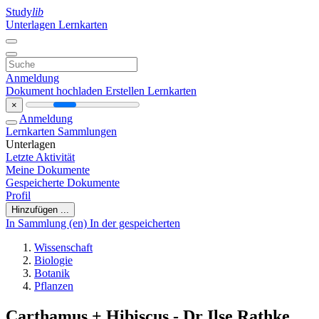
Study
lib
Unterlagen
Lernkarten
Anmeldung
Dokument hochladen
Erstellen Lernkarten
×
Anmeldung
Lernkarten
Sammlungen
Unterlagen
Letzte Aktivität
Meine Dokumente
Gespeicherte Dokumente
Profil
Hinzufügen ...
In Sammlung (en)
In der gespeicherten
Wissenschaft
Biologie
Botanik
Pflanzen
Carthamus + Hibiscus - Dr Ilse Rathke