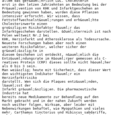
allem das gef&auml;hrlich LDL. Cholesterin
erst in den letzen Jahrzehnten an Bedeutung bei der
Pr&auml;vention von KHK und Infarktgeschehen an
Bedeutung gewinnen haben, wurden diese Pflanzen
intensiver erforscht. Wir wissen, dass
Fettstoffwechselst&ouml;rungen und erh&ouml;hte
Cholesterinwerte einen
gro&szlig;en Risikofaktor f&uuml;r das
Infarktgeschehen darstellen. &Ouml;sterreich ist nach
Polen weltweit Nr.2 bei
KHK, Herzinfarkt und Atherosklerose als Todesursache.
Neueste Forschungen haben aber noch einen
weiteren Risikofaktor, welcher sicher der
gr&ouml;&szlig;te in
diesem Geschehen ist entdeckt, n&auml;mlich die
Entz&uuml;ndungsrate im K&ouml;rper gemessen als C-
reatives Protein (CRP) dieses sollte nicht h&ouml;her
als 0 bis 3 sein.
Man wei&szlig; heute mit Sicherheit, dass dieser Wert
den wichtigsten Indikator f&uuml;r ein
Herzinfarktrisiko
darstellt. Wen sich die Plaques entz&uuml;nden,
l&auml;sst der
Infarkt gr&uuml;&szlig;en. Die pharmazeutische
Industrie hat
bereits neue Medikamente zur Behandlung auf den
Markt gebracht und in der nahen Zukunft werden
noch weither folgen. Wirksam, aber leider mit
Nebenwirkungen behaftet, wie Myopathien und vieles
mehr. Carthamus tinctorius und Hibiscus sabdariffa,