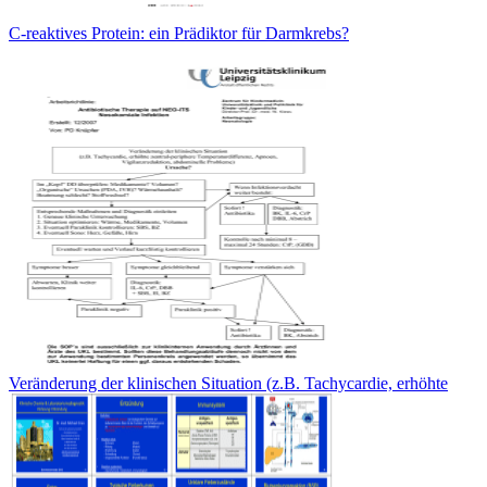
C-reaktives Protein: ein Prädiktor für Darmkrebs?
Veränderung der klinischen Situation (z.B. Tachycardie, erhöhte