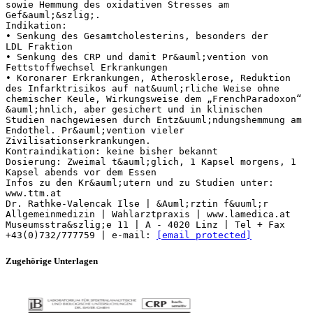
sowie Hemmung des oxidativen Stresses am
Gef&auml;&szlig;.
Indikation:
• Senkung des Gesamtcholesterins, besonders der
LDL Fraktion
• Senkung des CRP und damit Pr&auml;vention von
Fettstoffwechsel Erkrankungen
• Koronarer Erkrankungen, Atherosklerose, Reduktion
des Infarktrisikos auf nat&uuml;rliche Weise ohne
chemischer Keule, Wirkungsweise dem „FrenchParadoxon“
&auml;hnlich, aber gesichert und in klinischen
Studien nachgewiesen durch Entz&uuml;ndungshemmung am
Endothel. Pr&auml;vention vieler
Zivilisationserkrankungen.
Kontraindikation: keine bisher bekannt
Dosierung: Zweimal t&auml;glich, 1 Kapsel morgens, 1
Kapsel abends vor dem Essen
Infos zu den Kr&auml;utern und zu Studien unter:
www.ttm.at
Dr. Rathke-Valencak Ilse | &Auml;rztin f&uuml;r
Allgemeinmedizin | Wahlarztpraxis | www.lamedica.at
Museumsstra&szlig;e 11 | A - 4020 Linz | Tel + Fax
+43(0)732/777759 | e-mail:
[email protected]
Zugehörige Unterlagen