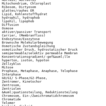
Mitochondrium, Chloroplast
Ribosom, Dictyosom
glattes/rauhes ER
Lipid, Kohlenstoffhydrat
hydrophil, hydrophob
lipohil, lipophob
Diffusion
Osmose
aktiver/passiver Transport
Carrier, (Membranfluss)
Endozytose/Exozytose
Brownsche Molekularbewegung
Osmotische Zustandsgleichung
osmotischer Druck, hydrostatischer Druck
semipermeable/selektiv permeable Membran
Konzentrationsgradient/-gef&auml;lle
hyperton, isoton, hypoton
Zellzyklus
Mitose
Prophase, Metaphase, Anaphase, Telophase
Interphase
G0/G1/ S-Phase/G2-Phase,
Zentromer, Kinetochor
Zentrosom,
Zentriolen
&Auml;quationsteilung, Reduktionsteilung
Chromosom, Ein-/Zweichromatidchromosom
Chromatide
Telomer