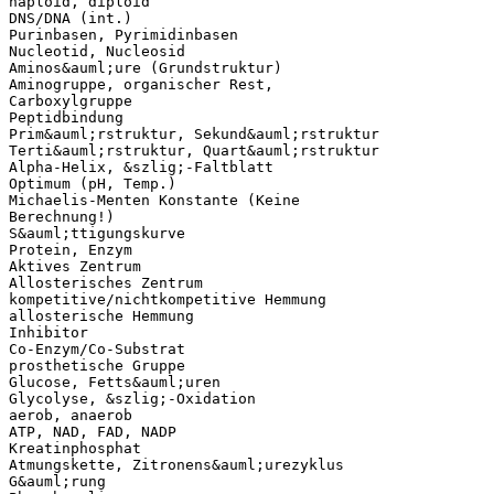
haploid, diploid
DNS/DNA (int.)
Purinbasen, Pyrimidinbasen
Nucleotid, Nucleosid
Aminos&auml;ure (Grundstruktur)
Aminogruppe, organischer Rest,
Carboxylgruppe
Peptidbindung
Prim&auml;rstruktur, Sekund&auml;rstruktur
Terti&auml;rstruktur, Quart&auml;rstruktur
Alpha-Helix, &szlig;-Faltblatt
Optimum (pH, Temp.)
Michaelis-Menten Konstante (Keine
Berechnung!)
S&auml;ttigungskurve
Protein, Enzym
Aktives Zentrum
Allosterisches Zentrum
kompetitive/nichtkompetitive Hemmung
allosterische Hemmung
Inhibitor
Co-Enzym/Co-Substrat
prosthetische Gruppe
Glucose, Fetts&auml;uren
Glycolyse, &szlig;-Oxidation
aerob, anaerob
ATP, NAD, FAD, NADP
Kreatinphosphat
Atmungskette, Zitronens&auml;urezyklus
G&auml;rung