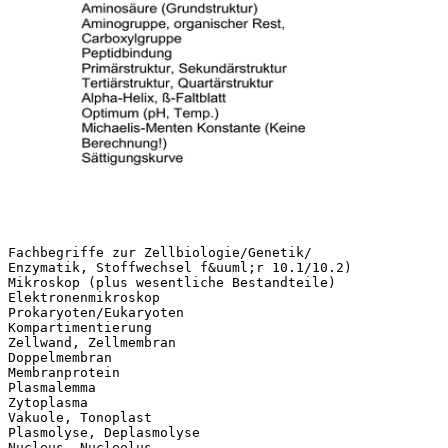
Fachbegriffe zur Zellbiologie/Genetik/
Enzymatik, Stoffwechsel f&uuml;r 10.1/10.2)
Mikroskop (plus wesentliche Bestandteile)
Elektronenmikroskop
Prokaryoten/Eukaryoten
Kompartimentierung
Zellwand, Zellmembran
Doppelmembran
Membranprotein
Plasmalemma
Zytoplasma
Vakuole, Tonoplast
Plasmolyse, Deplasmolyse
Nucleus, Nucleolus