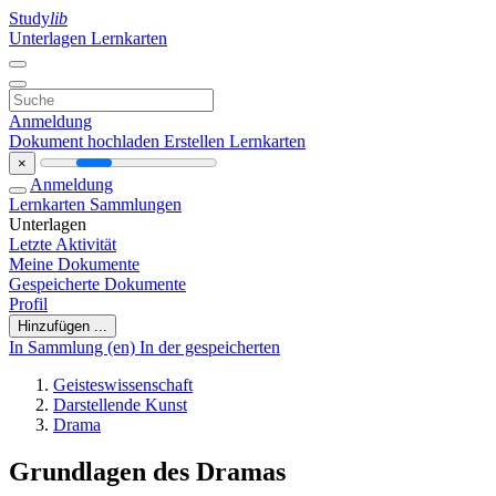
Study
lib
Unterlagen
Lernkarten
Anmeldung
Dokument hochladen
Erstellen Lernkarten
×
Anmeldung
Lernkarten
Sammlungen
Unterlagen
Letzte Aktivität
Meine Dokumente
Gespeicherte Dokumente
Profil
Hinzufügen ...
In Sammlung (en)
In der gespeicherten
Geisteswissenschaft
Darstellende Kunst
Drama
Grundlagen des Dramas