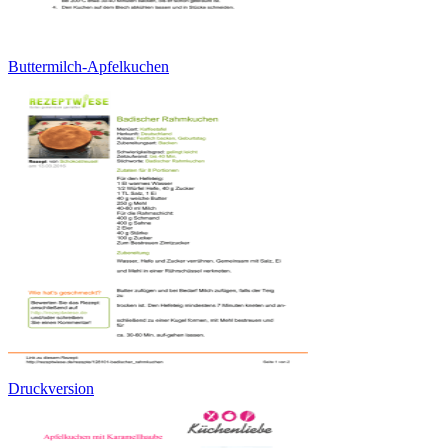
Buttermilch-Apfelkuchen
Druckversion