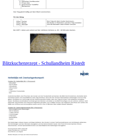
Blitzkuchenrezept - Schullandheim Ristedt