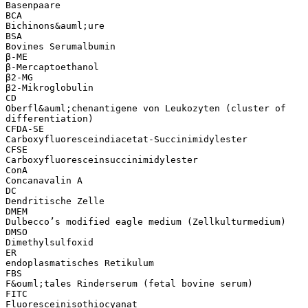
Basenpaare
BCA
Bichinons&auml;ure
BSA
Bovines Serumalbumin
β-ME
β-Mercaptoethanol
β2-MG
β2-Mikroglobulin
CD
Oberfl&auml;chenantigene von Leukozyten (cluster of
differentiation)
CFDA-SE
Carboxyfluoresceindiacetat-Succinimidylester
CFSE
Carboxyfluoresceinsuccinimidylester
ConA
Concanavalin A
DC
Dendritische Zelle
DMEM
Dulbecco’s modified eagle medium (Zellkulturmedium)
DMSO
Dimethylsulfoxid
ER
endoplasmatisches Retikulum
FBS
F&ouml;tales Rinderserum (fetal bovine serum)
FITC
Fluoresceinisothiocyanat