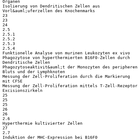
Organen
Isolierung von Dendritischen Zellen aus
Vorl&auml;uferzellen des Knochenmarks
23
23
24
2.5
2.5.1
2.5.2
2.5.3
2.5.4
Funktionelle Analyse von murinen Leukozyten ex vivo
Phagozytose von hyperthermierten B16F0-Zellen durch
Dendritische Zellen
Phagozytoseaktivit&auml;t der Monozyten des peripheren
Bluts und der Lymphknoten
Messung der Zell-Proliferation durch die Markierung
mit CFSE
Messung der Zell-Proliferation mittels T-Zell-Rezeptor
Excisionszirkeln
25
25
25
26
26
2.6
Hyperthermie kultivierter Zellen
27
2.7
Induktion der MHC-Expression bei B16F0