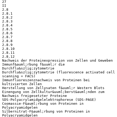
27
II
2.8
2.8.1
2.8.2
2.8.3
2.8.4
2.8.5
2.8.6
2.8.7
2.8.8
2.8.9
2.8.10
2.8.11
2.8.12
Nachweis der Proteinexpression von Zellen und Geweben
Immunf&auml;rbung f&uuml;r die
Durchflu&szlig;zytometrie
Durchflu&szlig;zytometrie (fluorescence activated cell
scanning = FACS)
Immunfluoreszenznachweis von Proteinen bei
kultivierten Zellen
Herstellung von Zellysaten f&uuml;r Western Blots
Einengung von Zellkultur&uuml;berst&auml;nden zum
Nachweis freigesetzter Proteine
SDS-Polyacrylamidgelelektrophorese (SDS-PAGE)
Coomassie-F&auml;rbung von Proteinen in
Polyacryamidgelen
Silbernitrat-F&auml;rbung von Proteinen in
Polyacryamidgelen