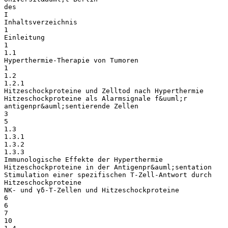
des
I
Inhaltsverzeichnis
1
Einleitung
1
1.1
Hyperthermie-Therapie von Tumoren
1
1.2
1.2.1
Hitzeschockproteine und Zelltod nach Hyperthermie
Hitzeschockproteine als Alarmsignale f&uuml;r
antigenpr&auml;sentierende Zellen
3
5
1.3
1.3.1
1.3.2
1.3.3
Immunologische Effekte der Hyperthermie
Hitzeschockproteine in der Antigenpr&auml;sentation
Stimulation einer spezifischen T-Zell-Antwort durch
Hitzeschockproteine
NK- und γδ-T-Zellen und Hitzeschockproteine
6
6
7
10