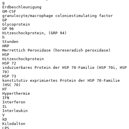
g
Erdbeschleunigung
GM-CSF
granulocyte/macrophage coloniestimulating factor
GP
Glycoprotein
GP 96
Hitzeschockprotein, (GRP 94)
h
Stunden
HRP
Merrettich Peroxidase (horeseradish peroxidase)
HSP
Hitzeschockprotein
HSP 72
induzierbares Protein der HSP 70-Familie (HSP 70i, HSP
70)
HSP 73
konstitutiv exprimiertes Protein der HSP 70-Familie
(HSC 70)
HT
Hyperthermie
IFN
Interferon
IL
Interleukin
V
kD
Kilodalton
LPS