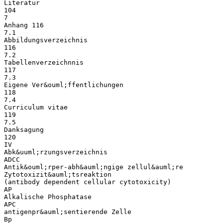
Literatur
104
7
Anhang 116
7.1
Abbildungsverzeichnis
116
7.2
Tabellenverzeichnnis
117
7.3
Eigene Ver&ouml;ffentlichungen
118
7.4
Curriculum vitae
119
7.5
Danksagung
120
IV
Abk&uuml;rzungsverzeichnis
ADCC
Antik&ouml;rper-abh&auml;ngige zellul&auml;re
Zytotoxizit&auml;tsreaktion
(antibody dependent cellular cytotoxicity)
AP
Alkalische Phosphatase
APC
antigenpr&auml;sentierende Zelle
Bp