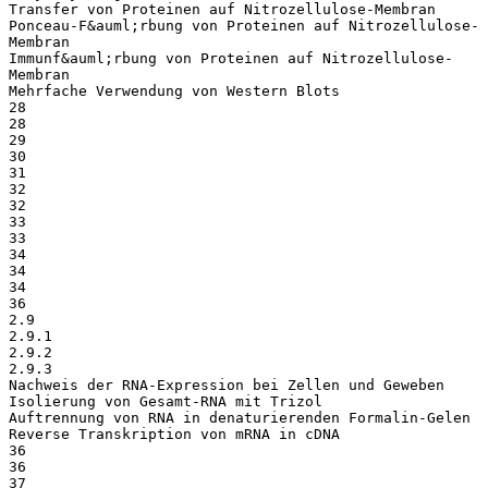
Transfer von Proteinen auf Nitrozellulose-Membran
Ponceau-F&auml;rbung von Proteinen auf Nitrozellulose-
Membran
Immunf&auml;rbung von Proteinen auf Nitrozellulose-
Membran
Mehrfache Verwendung von Western Blots
28
28
29
30
31
32
32
33
33
34
34
34
36
2.9
2.9.1
2.9.2
2.9.3
Nachweis der RNA-Expression bei Zellen und Geweben
Isolierung von Gesamt-RNA mit Trizol
Auftrennung von RNA in denaturierenden Formalin-Gelen
Reverse Transkription von mRNA in cDNA
36
36
37