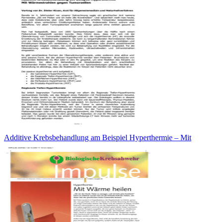
Additive Krebsbehandlung am Beispiel Hyperthermie – Mit