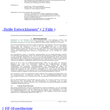
„Heiße Entwicklungen“ ( 2 Fälle )
1 HF-Hyperthermie