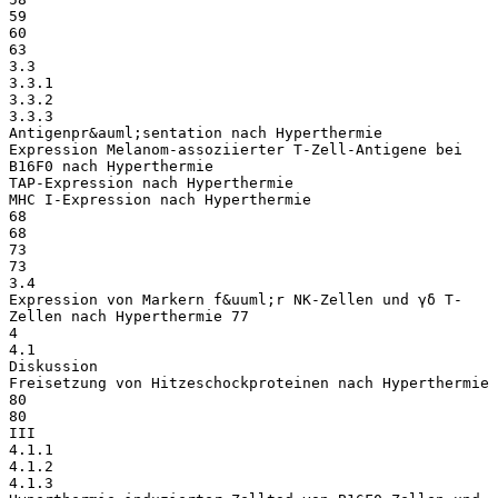
59
60
63
3.3
3.3.1
3.3.2
3.3.3
Antigenpr&auml;sentation nach Hyperthermie
Expression Melanom-assoziierter T-Zell-Antigene bei
B16F0 nach Hyperthermie
TAP-Expression nach Hyperthermie
MHC I-Expression nach Hyperthermie
68
68
73
73
3.4
Expression von Markern f&uuml;r NK-Zellen und γδ T-
Zellen nach Hyperthermie 77
4
4.1
Diskussion
Freisetzung von Hitzeschockproteinen nach Hyperthermie
80
80
III
4.1.1
4.1.2
4.1.3