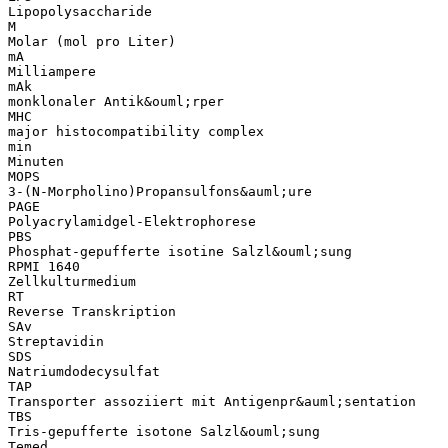
Lipopolysaccharide
M
Molar (mol pro Liter)
mA
Milliampere
mAk
monklonaler Antik&ouml;rper
MHC
major histocompatibility complex
min
Minuten
MOPS
3-(N-Morpholino)Propansulfons&auml;ure
PAGE
Polyacrylamidgel-Elektrophorese
PBS
Phosphat-gepufferte isotine Salzl&ouml;sung
RPMI 1640
Zellkulturmedium
RT
Reverse Transkription
SAv
Streptavidin
SDS
Natriumdodecysulfat
TAP
Transporter assoziiert mit Antigenpr&auml;sentation
TBS
Tris-gepufferte isotone Salzl&ouml;sung
Temed