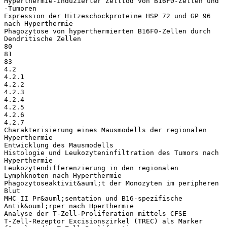
Hyperthermie-induzierter Zelltod von B16F0-Zellen und
-Tumoren
Expression der Hitzeschockproteine HSP 72 und GP 96
nach Hyperthermie
Phagozytose von hyperthermierten B16F0-Zellen durch
Dendritische Zellen
80
81
83
4.2
4.2.1
4.2.2
4.2.3
4.2.4
4.2.5
4.2.6
4.2.7
Charakterisierung eines Mausmodells der regionalen
Hyperthermie
Entwicklung des Mausmodells
Histologie und Leukozyteninfiltration des Tumors nach
Hyperthermie
Leukozytendifferenzierung in den regionalen
Lymphknoten nach Hyperthermie
Phagozytoseaktivit&auml;t der Monozyten im peripheren
Blut
MHC II Pr&auml;sentation und B16-spezifische
Antik&ouml;rper nach Hperthermie
Analyse der T-Zell-Proliferation mittels CFSE
T-Zell-Rezeptor Excisionszirkel (TREC) als Marker