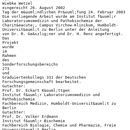
Wiebke Wetzel
eingereicht 26. August 2002
Tag der m&uuml;ndlichen Pr&uuml;fung 24. Februar 2003
Die vorliegende Arbeit wurde am Institut f&uuml;r
Laboratoriumsmedizin und Pathobiochemie der
Charit&eacute;, Campus Virchow-Klinikum, Humboldt-
Universit&auml;t zu Berlin unter der Anleitung
von Dr. R. Ge&szlig;ner und Dr. H. Renz angefertigt.
Das
Projekt
wurde
im
Rahmen
des
Sonderforschungsbereichs
273
und
Graduiertenkollegs 331 der Deutschen
Forschungsgemeinschaft bearbeitet.
Gutachter:
Prof. Dr. Eckart K&ouml;ttgen
Institut f&uuml;r Laboratoriumsmedizin und
Pathobiochemie
Fachbereich Medizin, Humboldt-Universit&auml;t zu
Berlin
Gutachter:
Prof. Dr. Volker Erdmann
Institut f&uuml;r Biochemie
Fachbereich Biologie, Chemie und Pharmazie, Freie
Universit&auml;t Berlin