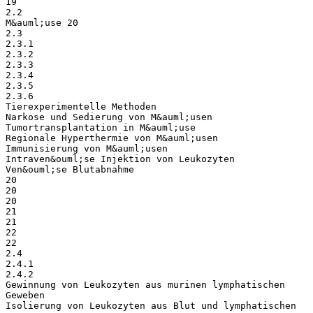
19
2.2
M&auml;use 20
2.3
2.3.1
2.3.2
2.3.3
2.3.4
2.3.5
2.3.6
Tierexperimentelle Methoden
Narkose und Sedierung von M&auml;usen
Tumortransplantation in M&auml;use
Regionale Hyperthermie von M&auml;usen
Immunisierung von M&auml;usen
Intraven&ouml;se Injektion von Leukozyten
Ven&ouml;se Blutabnahme
20
20
20
21
21
22
22
2.4
2.4.1
2.4.2
Gewinnung von Leukozyten aus murinen lymphatischen
Geweben
Isolierung von Leukozyten aus Blut und lymphatischen