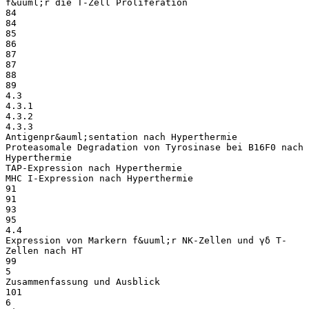
f&uuml;r die T-Zell Proliferation
84
84
85
86
87
87
88
89
4.3
4.3.1
4.3.2
4.3.3
Antigenpr&auml;sentation nach Hyperthermie
Proteasomale Degradation von Tyrosinase bei B16F0 nach
Hyperthermie
TAP-Expression nach Hyperthermie
MHC I-Expression nach Hyperthermie
91
91
93
95
4.4
Expression von Markern f&uuml;r NK-Zellen und γδ T-
Zellen nach HT
99
5
Zusammenfassung und Ausblick
101
6