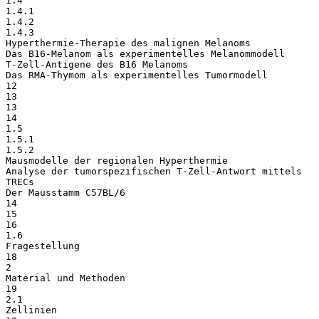
1.4
1.4.1
1.4.2
1.4.3
Hyperthermie-Therapie des malignen Melanoms
Das B16-Melanom als experimentelles Melanommodell
T-Zell-Antigene des B16 Melanoms
Das RMA-Thymom als experimentelles Tumormodell
12
13
13
14
1.5
1.5.1
1.5.2
Mausmodelle der regionalen Hyperthermie
Analyse der tumorspezifischen T-Zell-Antwort mittels
TRECs
Der Mausstamm C57BL/6
14
15
16
1.6
Fragestellung
18
2
Material und Methoden
19
2.1
Zellinien