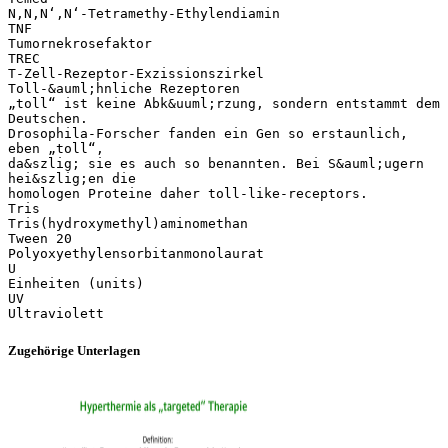
N,N,N‘,N‘-Tetramethy-Ethylendiamin
TNF
Tumornekrosefaktor
TREC
T-Zell-Rezeptor-Exzissionszirkel
Toll-&auml;hnliche Rezeptoren
„toll“ ist keine Abk&uuml;rzung, sondern entstammt dem
Deutschen.
Drosophila-Forscher fanden ein Gen so erstaunlich,
eben „toll“,
da&szlig; sie es auch so benannten. Bei S&auml;ugern
hei&szlig;en die
homologen Proteine daher toll-like-receptors.
Tris
Tris(hydroxymethyl)aminomethan
Tween 20
Polyoxyethylensorbitanmonolaurat
U
Einheiten (units)
UV
Zugehörige Unterlagen