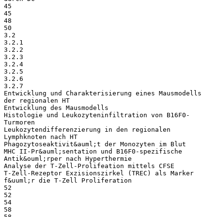
45
45
48
50
3.2
3.2.1
3.2.2
3.2.3
3.2.4
3.2.5
3.2.6
3.2.7
Entwicklung und Charakterisierung eines Mausmodells
der regionalen HT
Entwicklung des Mausmodells
Histologie und Leukozyteninfiltration von B16F0-
Turmoren
Leukozytendifferenzierung in den regionalen
Lymphknoten nach HT
Phagozytoseaktivit&auml;t der Monozyten im Blut
MHC II-Pr&auml;sentation und B16F0-spezifische
Antik&ouml;rper nach Hyperthermie
Analyse der T-Zell-Prolifeation mittels CFSE
T-Zell-Rezeptor Exzisionszirkel (TREC) als Marker
f&uuml;r die T-Zell Proliferation
52
52
54
58
58