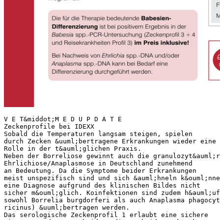
V E T&middot;M E D U P D A T E
Zeckenprofile bei IDEXX
Sobald die Temperaturen langsam steigen, spielen
durch Zecken &uuml;bertragene Erkrankungen wieder eine
Rolle in der t&auml;glichen Praxis.
Neben der Borreliose gewinnt auch die granulozyt&auml;r
Ehrlichiose/Anaplasmose in Deutschland zunehmend
an Bedeutung. Da die Symptome beider Erkrankungen
meist unspezifisch sind und sich &auml;hneln k&ouml;nne
eine Diagnose aufgrund des klinischen Bildes nicht
sicher m&ouml;glich. Koinfektionen sind zudem h&auml;uf
sowohl Borrelia burgdorferi als auch Anaplasma phagocy
ricinus) &uuml;bertragen werden.
Das serologische Zeckenprofil 1 erlaubt eine sichere