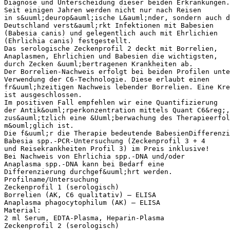
Diagnose und Unterscheidung dieser beiden Erkrankungen.
Seit einigen Jahren werden nicht nur nach Reisen
in s&uuml;deurop&auml;ische L&auml;nder, sondern auch d
Deutschland verst&auml;rkt Infektionen mit Babesien
(Babesia canis) und gelegentlich auch mit Ehrlichien
(Ehrlichia canis) festgestellt.
Das serologische Zeckenprofil 2 deckt mit Borrelien,
Anaplasmen, Ehrlichien und Babesien die wichtigsten,
durch Zecken &uuml;bertragenen Krankheiten ab.
Der Borrelien-Nachweis erfolgt bei beiden Profilen unte
Verwendung der C6-Technologie. Diese erlaubt einen
fr&uuml;hzeitigen Nachweis lebender Borrelien. Eine Kre
ist ausgeschlossen.
Im positiven Fall empfehlen wir eine Quantifizierung
der Antik&ouml;rperkonzentration mittels Quant C6&reg;,
zus&auml;tzlich eine &Uuml;berwachung des Therapieerfol
m&ouml;glich ist.
Die f&uuml;r die Therapie bedeutende BabesienDifferenzi
Babesia spp.-PCR-Untersuchung (Zeckenprofil 3 + 4
und Reisekrankheiten Profil 3) im Preis inklusive!
Bei Nachweis von Ehrlichia spp.-DNA und/oder
Anaplasma spp.-DNA kann bei Bedarf eine
Differenzierung durchgef&uuml;hrt werden.
Profilname/Untersuchung
Zeckenprofil 1 (serologisch)
Borrelien (AK, C6 qualitativ) – ELISA
Anaplasma phagocytophilum (AK) – ELISA
Material:
2 ml Serum, EDTA-Plasma, Heparin-Plasma
Zeckenprofil 2 (serologisch)