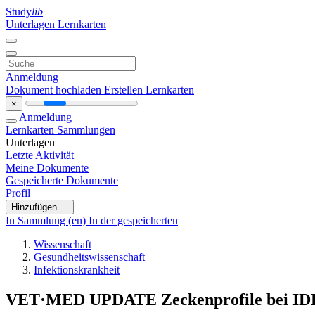
Study
lib
Unterlagen
Lernkarten
Anmeldung
Dokument hochladen
Erstellen Lernkarten
×
Anmeldung
Lernkarten
Sammlungen
Unterlagen
Letzte Aktivität
Meine Dokumente
Gespeicherte Dokumente
Profil
Hinzufügen ...
In Sammlung (en)
In der gespeicherten
Wissenschaft
Gesundheitswissenschaft
Infektionskrankheit
VET·MED UPDATE Zeckenprofile bei I