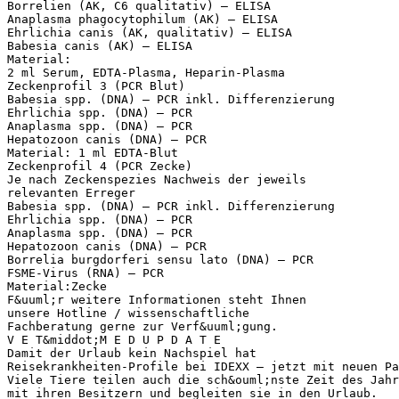
Borrelien (AK, C6 qualitativ) – ELISA
Anaplasma phagocytophilum (AK) – ELISA
Ehrlichia canis (AK, qualitativ) – ELISA
Babesia canis (AK) – ELISA
Material:
2 ml Serum, EDTA-Plasma, Heparin-Plasma
Zeckenprofil 3 (PCR Blut)
Babesia spp. (DNA) – PCR inkl. Differenzierung
Ehrlichia spp. (DNA) – PCR
Anaplasma spp. (DNA) – PCR
Hepatozoon canis (DNA) – PCR
Material: 1 ml EDTA-Blut
Zeckenprofil 4 (PCR Zecke)
Je nach Zeckenspezies Nachweis der jeweils
relevanten Erreger
Babesia spp. (DNA) – PCR inkl. Differenzierung
Ehrlichia spp. (DNA) – PCR
Anaplasma spp. (DNA) – PCR
Hepatozoon canis (DNA) – PCR
Borrelia burgdorferi sensu lato (DNA) – PCR
FSME-Virus (RNA) – PCR
Material:Zecke
F&uuml;r weitere Informationen steht Ihnen
unsere Hotline / wissenschaftliche
Fachberatung gerne zur Verf&uuml;gung.
V E T&middot;M E D U P D A T E
Damit der Urlaub kein Nachspiel hat
Reisekrankheiten-Profile bei IDEXX – jetzt mit neuen P
Viele Tiere teilen auch die sch&ouml;nste Zeit des Jahr
mit ihren Besitzern und begleiten sie in den Urlaub.