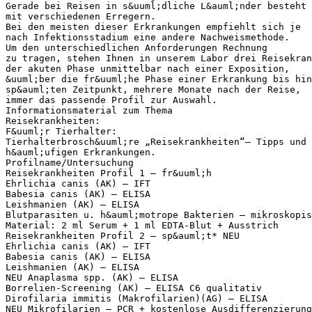
Gerade bei Reisen in s&uuml;dliche L&auml;nder besteht 
mit verschiedenen Erregern.
Bei den meisten dieser Erkrankungen empfiehlt sich je
nach Infektionsstadium eine andere Nachweismethode.
Um den unterschiedlichen Anforderungen Rechnung
zu tragen, stehen Ihnen in unserem Labor drei Reisekran
der akuten Phase unmittelbar nach einer Exposition,
&uuml;ber die fr&uuml;he Phase einer Erkrankung bis hin
sp&auml;ten Zeitpunkt, mehrere Monate nach der Reise,
immer das passende Profil zur Auswahl.
Informationsmaterial zum Thema
Reisekrankheiten:
F&uuml;r Tierhalter:
Tierhalterbrosch&uuml;re „Reisekrankheiten“– Tipps und 
h&auml;ufigen Erkrankungen.
Profilname/Untersuchung
Reisekrankheiten Profil 1 – fr&uuml;h
Ehrlichia canis (AK) – IFT
Babesia canis (AK) – ELISA
Leishmanien (AK) – ELISA
Blutparasiten u. h&auml;motrope Bakterien – mikroskopis
Material: 2 ml Serum + 1 ml EDTA-Blut + Ausstrich
Reisekrankheiten Profil 2 – sp&auml;t* NEU
Ehrlichia canis (AK) – IFT
Babesia canis (AK) – ELISA
Leishmanien (AK) – ELISA
NEU Anaplasma spp. (AK) – ELISA
Borrelien-Screening (AK) – ELISA C6 qualitativ
Dirofilaria immitis (Makrofilarien)(AG) – ELISA
NEU Mikrofilarien – PCR + kostenlose Ausdifferenzierung