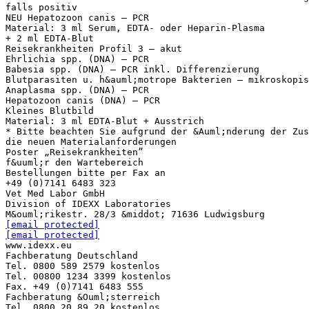
falls positiv
NEU Hepatozoon canis – PCR
Material: 3 ml Serum, EDTA- oder Heparin-Plasma
+ 2 ml EDTA-Blut
Reisekrankheiten Profil 3 – akut
Ehrlichia spp. (DNA) – PCR
Babesia spp. (DNA) – PCR inkl. Differenzierung
Blutparasiten u. h&auml;motrope Bakterien – mikroskopis
Anaplasma spp. (DNA) – PCR
Hepatozoon canis (DNA) – PCR
Kleines Blutbild
Material: 3 ml EDTA-Blut + Ausstrich
* Bitte beachten Sie aufgrund der &Auml;nderung der Zus
die neuen Materialanforderungen
Poster „Reisekrankheiten”
f&uuml;r den Wartebereich
Bestellungen bitte per Fax an
+49 (0)7141 6483 323
Vet Med Labor GmbH
Division of IDEXX Laboratories
[email protected]
[email protected]
www.idexx.eu
Fachberatung Deutschland
Tel. 0800 589 2579 kostenlos
Tel. 00800 1234 3399 kostenlos
Fax. +49 (0)7141 6483 555
Fachberatung &Ouml;sterreich
Tel. 0800 20 89 20 kostenlos