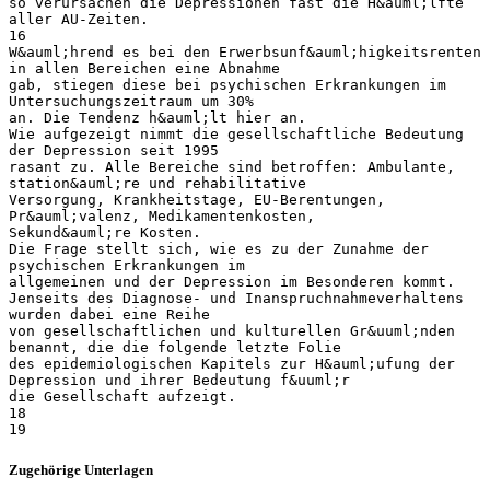
so verursachen die Depressionen fast die H&auml;lfte
aller AU-Zeiten.
16
W&auml;hrend es bei den Erwerbsunf&auml;higkeitsrenten
in allen Bereichen eine Abnahme
gab, stiegen diese bei psychischen Erkrankungen im
Untersuchungszeitraum um 30%
an. Die Tendenz h&auml;lt hier an.
Wie aufgezeigt nimmt die gesellschaftliche Bedeutung
der Depression seit 1995
rasant zu. Alle Bereiche sind betroffen: Ambulante,
station&auml;re und rehabilitative
Versorgung, Krankheitstage, EU-Berentungen,
Pr&auml;valenz, Medikamentenkosten,
Sekund&auml;re Kosten.
Die Frage stellt sich, wie es zu der Zunahme der
psychischen Erkrankungen im
allgemeinen und der Depression im Besonderen kommt.
Jenseits des Diagnose- und Inanspruchnahmeverhaltens
wurden dabei eine Reihe
von gesellschaftlichen und kulturellen Gr&uuml;nden
benannt, die die folgende letzte Folie
des epidemiologischen Kapitels zur H&auml;ufung der
Depression und ihrer Bedeutung f&uuml;r
die Gesellschaft aufzeigt.
18
Zugehörige Unterlagen