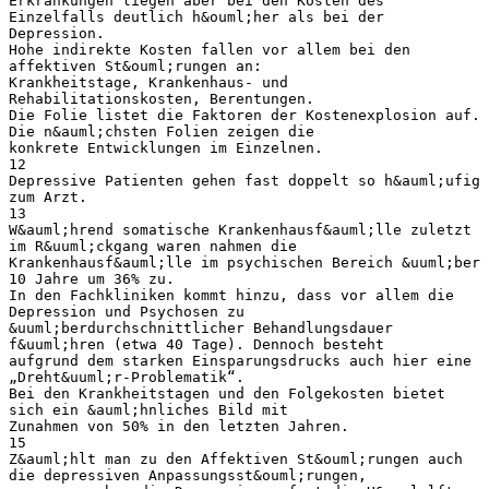
Erkrankungen liegen aber bei den Kosten des
Einzelfalls deutlich h&ouml;her als bei der
Depression.
Hohe indirekte Kosten fallen vor allem bei den
affektiven St&ouml;rungen an:
Krankheitstage, Krankenhaus- und
Rehabilitationskosten, Berentungen.
Die Folie listet die Faktoren der Kostenexplosion auf.
Die n&auml;chsten Folien zeigen die
konkrete Entwicklungen im Einzelnen.
12
Depressive Patienten gehen fast doppelt so h&auml;ufig
zum Arzt.
13
W&auml;hrend somatische Krankenhausf&auml;lle zuletzt
im R&uuml;ckgang waren nahmen die
Krankenhausf&auml;lle im psychischen Bereich &uuml;ber
10 Jahre um 36% zu.
In den Fachkliniken kommt hinzu, dass vor allem die
Depression und Psychosen zu
&uuml;berdurchschnittlicher Behandlungsdauer
f&uuml;hren (etwa 40 Tage). Dennoch besteht
aufgrund dem starken Einsparungsdrucks auch hier eine
„Dreht&uuml;r-Problematik“.
Bei den Krankheitstagen und den Folgekosten bietet
sich ein &auml;hnliches Bild mit
Zunahmen von 50% in den letzten Jahren.
15
Z&auml;hlt man zu den Affektiven St&ouml;rungen auch
die depressiven Anpassungsst&ouml;rungen,