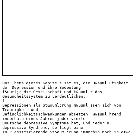
Das Thema dieses Kapitels ist es, die H&auml;ufigkeit
der Depression und ihre Bedeutung
f&uuml;r die Gesellschaft und f&uuml;r das
Gesundheitssystem zu verdeutlichen.
1
Depressionen als St&ouml;rung m&uuml;ssen sich von
Traurigkeit und
Befindlichkeitsschwankungen absetzen. W&auml;hrend
innerhalb eines Jahres jeder vierte
Deutsche depressive Symptome hat, und jeder 8.
depressive Syndrome, so liegt eine
zu klassifizierende St&ouml;rung immerhin noch in etwa