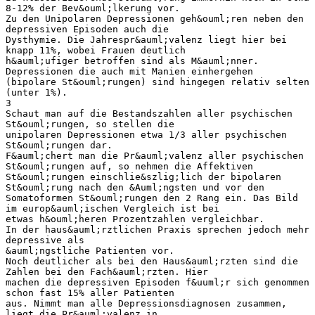
8-12% der Bev&ouml;lkerung vor.
Zu den Unipolaren Depressionen geh&ouml;ren neben den
depressiven Episoden auch die
Dysthymie. Die Jahrespr&auml;valenz liegt hier bei
knapp 11%, wobei Frauen deutlich
h&auml;ufiger betroffen sind als M&auml;nner.
Depressionen die auch mit Manien einhergehen
(bipolare St&ouml;rungen) sind hingegen relativ selten
(unter 1%).
3
Schaut man auf die Bestandszahlen aller psychischen
St&ouml;rungen, so stellen die
unipolaren Depressionen etwa 1/3 aller psychischen
St&ouml;rungen dar.
F&auml;chert man die Pr&auml;valenz aller psychischen
St&ouml;rungen auf, so nehmen die Affektiven
St&ouml;rungen einschlie&szlig;lich der bipolaren
St&ouml;rung nach den &Auml;ngsten und vor den
Somatoformen St&ouml;rungen den 2 Rang ein. Das Bild
im europ&auml;ischen Vergleich ist bei
etwas h&ouml;heren Prozentzahlen vergleichbar.
In der haus&auml;rztlichen Praxis sprechen jedoch mehr
depressive als
&auml;ngstliche Patienten vor.
Noch deutlicher als bei den Haus&auml;rzten sind die
Zahlen bei den Fach&auml;rzten. Hier
machen die depressiven Episoden f&uuml;r sich genommen
schon fast 15% aller Patienten
aus. Nimmt man alle Depressionsdiagnosen zusammen,
liegt die Pr&auml;valenz in