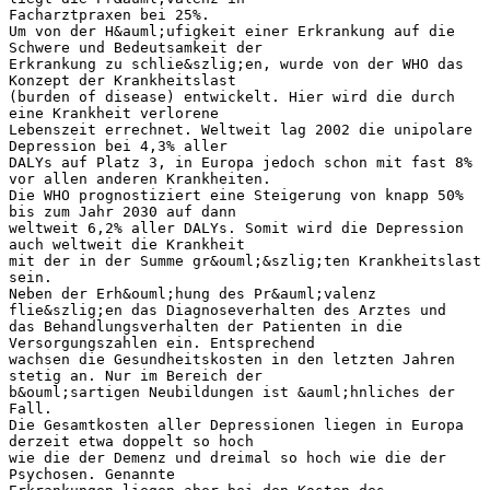
Facharztpraxen bei 25%.
Um von der H&auml;ufigkeit einer Erkrankung auf die
Schwere und Bedeutsamkeit der
Erkrankung zu schlie&szlig;en, wurde von der WHO das
Konzept der Krankheitslast
(burden of disease) entwickelt. Hier wird die durch
eine Krankheit verlorene
Lebenszeit errechnet. Weltweit lag 2002 die unipolare
Depression bei 4,3% aller
DALYs auf Platz 3, in Europa jedoch schon mit fast 8%
vor allen anderen Krankheiten.
Die WHO prognostiziert eine Steigerung von knapp 50%
bis zum Jahr 2030 auf dann
weltweit 6,2% aller DALYs. Somit wird die Depression
auch weltweit die Krankheit
mit der in der Summe gr&ouml;&szlig;ten Krankheitslast
sein.
Neben der Erh&ouml;hung des Pr&auml;valenz
flie&szlig;en das Diagnoseverhalten des Arztes und
das Behandlungsverhalten der Patienten in die
Versorgungszahlen ein. Entsprechend
wachsen die Gesundheitskosten in den letzten Jahren
stetig an. Nur im Bereich der
b&ouml;sartigen Neubildungen ist &auml;hnliches der
Fall.
Die Gesamtkosten aller Depressionen liegen in Europa
derzeit etwa doppelt so hoch
wie die der Demenz und dreimal so hoch wie die der
Psychosen. Genannte