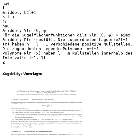
na0
l
&middot; L2l+1
n−l−1
2r
na0
&middot; Ylm (θ, φ)
Für die Kugelflächenfunktionen gilt Ylm (θ, φ) ∝ eimφ
&middot; Plm (cos(θ)). Die zugeordneten Laguerre2l+1
(r) haben n − l − 1 verschiedene positive Nullstellen.
Die zugeordneten LegendrePolynome Ln−l−1
Polynome Plm (x) haben l − m Nullstellen innerhalb des
Intervalls ]−1, 1[.
Zugehörige Unterlagen