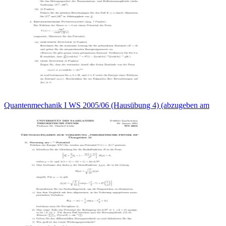
Quantenmechanik I WS 2005/06 (Hausübung 4) (abzugeben am