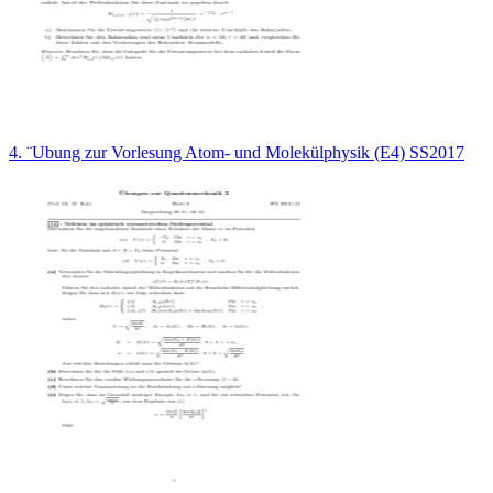
4. ¨Ubung zur Vorlesung Atom- und Molekülphysik (E4) SS2017