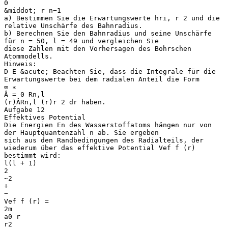
0
&middot; r n−1
a) Bestimmen Sie die Erwartungswerte hri, r 2 und die
relative Unschärfe des Bahnradius.
b) Berechnen Sie den Bahnradius und seine Unschärfe
für n = 50, l = 49 und vergleichen Sie
diese Zahlen mit den Vorhersagen des Bohrschen
Atommodells.
Hinweis:
D E &acute; Beachten Sie, dass die Integrale für die
Erwartungswerte bei dem radialen Anteil die Form
∞ ∗
Â = 0 Rn,l
(r)ÂRn,l (r)r 2 dr haben.
Aufgabe 12
Effektives Potential
Die Energien En des Wasserstoffatoms hängen nur von
der Hauptquantenzahl n ab. Sie ergeben
sich aus den Randbedingungen des Radialteils, der
wiederum über das effektive Potential Vef f (r)
bestimmt wird:
l(l + 1)
2
~2
+
−
Vef f (r) =
2m
a0 r
r2