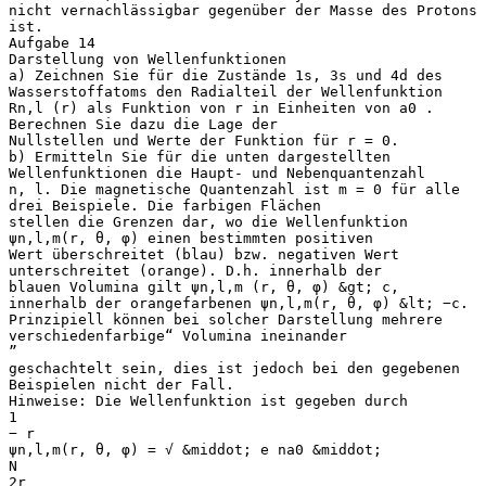
nicht vernachlässigbar gegenüber der Masse des Protons
ist.
Aufgabe 14
Darstellung von Wellenfunktionen
a) Zeichnen Sie für die Zustände 1s, 3s und 4d des
Wasserstoffatoms den Radialteil der Wellenfunktion
Rn,l (r) als Funktion von r in Einheiten von a0 .
Berechnen Sie dazu die Lage der
Nullstellen und Werte der Funktion für r = 0.
b) Ermitteln Sie für die unten dargestellten
Wellenfunktionen die Haupt- und Nebenquantenzahl
n, l. Die magnetische Quantenzahl ist m = 0 für alle
drei Beispiele. Die farbigen Flächen
stellen die Grenzen dar, wo die Wellenfunktion
ψn,l,m(r, θ, φ) einen bestimmten positiven
Wert überschreitet (blau) bzw. negativen Wert
unterschreitet (orange). D.h. innerhalb der
blauen Volumina gilt ψn,l,m (r, θ, φ) &gt; c,
innerhalb der orangefarbenen ψn,l,m(r, θ, φ) &lt; −c.
Prinzipiell können bei solcher Darstellung mehrere
verschiedenfarbige“ Volumina ineinander
”
geschachtelt sein, dies ist jedoch bei den gegebenen
Beispielen nicht der Fall.
Hinweise: Die Wellenfunktion ist gegeben durch
1
− r
ψn,l,m(r, θ, φ) = √ &middot; e na0 &middot;
N
2r