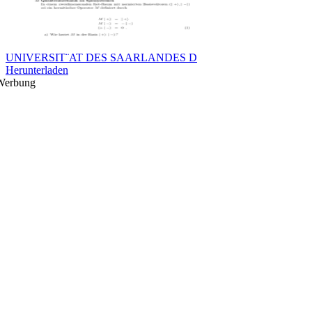
UNIVERSIT¨AT DES SAARLANDES D
Herunterladen
Werbung