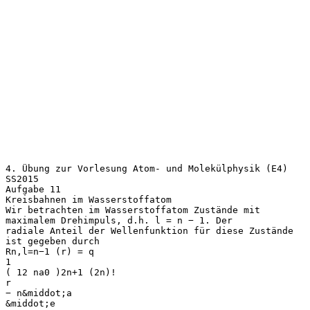
4. Übung zur Vorlesung Atom- und Molekülphysik (E4)
SS2015
Aufgabe 11
Kreisbahnen im Wasserstoffatom
Wir betrachten im Wasserstoffatom Zustände mit
maximalem Drehimpuls, d.h. l = n − 1. Der
radiale Anteil der Wellenfunktion für diese Zustände
ist gegeben durch
Rn,l=n−1 (r) = q
1
( 12 na0 )2n+1 (2n)!
r
− n&middot;a
&middot;e