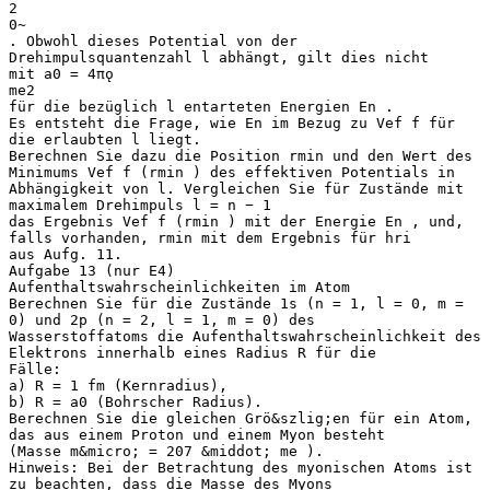
2
0~
. Obwohl dieses Potential von der
Drehimpulsquantenzahl l abhängt, gilt dies nicht
mit a0 = 4πǫ
me2
für die bezüglich l entarteten Energien En .
Es entsteht die Frage, wie En im Bezug zu Vef f für
die erlaubten l liegt.
Berechnen Sie dazu die Position rmin und den Wert des
Minimums Vef f (rmin ) des effektiven Potentials in
Abhängigkeit von l. Vergleichen Sie für Zustände mit
maximalem Drehimpuls l = n − 1
das Ergebnis Vef f (rmin ) mit der Energie En , und,
falls vorhanden, rmin mit dem Ergebnis für hri
aus Aufg. 11.
Aufgabe 13 (nur E4)
Aufenthaltswahrscheinlichkeiten im Atom
Berechnen Sie für die Zustände 1s (n = 1, l = 0, m =
0) und 2p (n = 2, l = 1, m = 0) des
Wasserstoffatoms die Aufenthaltswahrscheinlichkeit des
Elektrons innerhalb eines Radius R für die
Fälle:
a) R = 1 fm (Kernradius),
b) R = a0 (Bohrscher Radius).
Berechnen Sie die gleichen Grö&szlig;en für ein Atom,
das aus einem Proton und einem Myon besteht
(Masse m&micro; = 207 &middot; me ).
Hinweis: Bei der Betrachtung des myonischen Atoms ist
zu beachten, dass die Masse des Myons