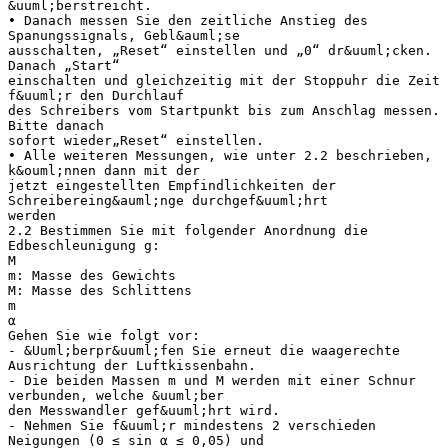
&uuml;berstreicht.
• Danach messen Sie den zeitliche Anstieg des
Spanungssignals, Gebl&auml;se
ausschalten, „Reset“ einstellen und „0“ dr&uuml;cken.
Danach „Start“
einschalten und gleichzeitig mit der Stoppuhr die Zeit
f&uuml;r den Durchlauf
des Schreibers vom Startpunkt bis zum Anschlag messen.
Bitte danach
sofort wieder„Reset“ einstellen.
• Alle weiteren Messungen, wie unter 2.2 beschrieben,
k&ouml;nnen dann mit der
jetzt eingestellten Empfindlichkeiten der
Schreibereing&auml;nge durchgef&uuml;hrt
werden
2.2 Bestimmen Sie mit folgender Anordnung die
Edbeschleunigung g:
M
m: Masse des Gewichts
M: Masse des Schlittens
m
α
Gehen Sie wie folgt vor:
- &Uuml;berpr&uuml;fen Sie erneut die waagerechte
Ausrichtung der Luftkissenbahn.
- Die beiden Massen m und M werden mit einer Schnur
verbunden, welche &uuml;ber
den Messwandler gef&uuml;hrt wird.
- Nehmen Sie f&uuml;r mindestens 2 verschieden
Neigungen (0 ≤ sin α ≤ 0,05) und