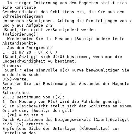
- In einiger Entfernung von dem Magneten stellt sich
eine konstante
Geschwindigkeit des Schlittens ein, die Sie aus dem
Schreiberdiagramm
entnehmen k&ouml;nnen. Achtung die Einstellungen von x
und y aus Aufgabe 2.2
d&uuml;rfen nicht ver&auml;ndert werden
(Kalibrierung)!
- Wiederholen Sie die Messung f&uuml;r andere feste
Abstandspunkte.
- Aus dem Energiesatz
E = 21 mv 20 = U( x 0 )
l&auml;&szlig;t sich U(x0) bestimmen, wenn man die
Endgeschwindigkeit v0 bestimmt.
Hinweis:
F&uuml;r eine sinnvolle U(x) Kurve ben&ouml;tigen Sie
mindestens sechs
U(x)-Werte.
Benutzen Sie zur Bestimmung des Abstandes der Magnete
eine
Schieblehre.
2.3.2 Bestimmung von F(x):
1) Zur Messung von F(x) wird die Fahrbahn geneigt.
2) Im Gleichgewicht stellt sich der Schlitten an einem
Ort x0 ein, f&uuml;r den gilt:
F (x0) = mg sin α
Durch Variationen des Neigungswinkels l&auml;&szlig;t
sich F(x) ermitteln.
Empfohlene Dicke der Unterlagen (Kl&ouml;tze) zur
Erstellung des