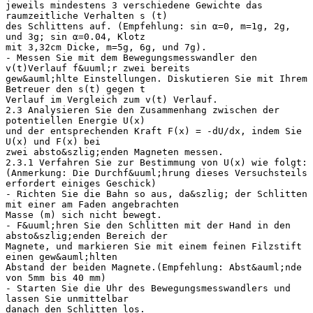
jeweils mindestens 3 verschiedene Gewichte das
raumzeitliche Verhalten s (t)
des Schlittens auf. (Empfehlung: sin α=0, m=1g, 2g,
und 3g; sin α=0.04, Klotz
mit 3,32cm Dicke, m=5g, 6g, und 7g).
- Messen Sie mit dem Bewegungsmesswandler den
v(t)Verlauf f&uuml;r zwei bereits
gew&auml;hlte Einstellungen. Diskutieren Sie mit Ihrem
Betreuer den s(t) gegen t
Verlauf im Vergleich zum v(t) Verlauf.
2.3 Analysieren Sie den Zusammenhang zwischen der
potentiellen Energie U(x)
und der entsprechenden Kraft F(x) = -dU/dx, indem Sie
U(x) und F(x) bei
zwei absto&szlig;enden Magneten messen.
2.3.1 Verfahren Sie zur Bestimmung von U(x) wie folgt:
(Anmerkung: Die Durchf&uuml;hrung dieses Versuchsteils
erfordert einiges Geschick)
- Richten Sie die Bahn so aus, da&szlig; der Schlitten
mit einer am Faden angebrachten
Masse (m) sich nicht bewegt.
- F&uuml;hren Sie den Schlitten mit der Hand in den
absto&szlig;enden Bereich der
Magnete, und markieren Sie mit einem feinen Filzstift
einen gew&auml;hlten
Abstand der beiden Magnete.(Empfehlung: Abst&auml;nde
von 5mm bis 40 mm)
- Starten Sie die Uhr des Bewegungsmesswandlers und
lassen Sie unmittelbar
danach den Schlitten los.