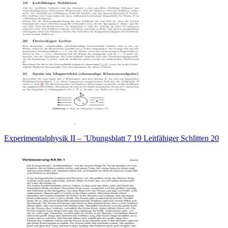
Experimentalphysik II – ¨Ubungsblatt 7 19 Leitfähiger Schlitten 20