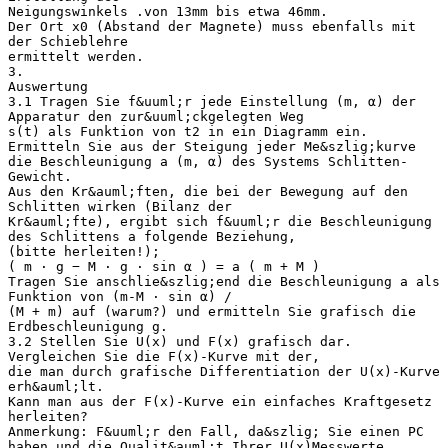
Neigungswinkels .von 13mm bis etwa 46mm.
Der Ort x0 (Abstand der Magnete) muss ebenfalls mit
der Schieblehre
ermittelt werden.
3.
Auswertung
3.1 Tragen Sie f&uuml;r jede Einstellung (m, α) der
Apparatur den zur&uuml;ckgelegten Weg
s(t) als Funktion von t2 in ein Diagramm ein.
Ermitteln Sie aus der Steigung jeder Me&szlig;kurve
die Beschleunigung a (m, α) des Systems Schlitten-
Gewicht.
Aus den Kr&auml;ften, die bei der Bewegung auf den
Schlitten wirken (Bilanz der
Kr&auml;fte), ergibt sich f&uuml;r die Beschleunigung
des Schlittens a folgende Beziehung,
(bitte herleiten!);
( m ⋅ g − M ⋅ g ⋅ sin α ) = a ( m + M )
Tragen Sie anschlie&szlig;end die Beschleunigung a als
Funktion von (m-M ⋅ sin α) /
(M + m) auf (warum?) und ermitteln Sie grafisch die
Erdbeschleunigung g.
3.2 Stellen Sie U(x) und F(x) grafisch dar.
Vergleichen Sie die F(x)-Kurve mit der,
die man durch grafische Differentiation der U(x)-Kurve
erh&auml;lt.
Kann man aus der F(x)-Kurve ein einfaches Kraftgesetz
herleiten?
Anmerkung: F&uuml;r den Fall, da&szlig; Sie einen PC
haben und die Qualit&auml;t Ihrer U(x)Messwerte