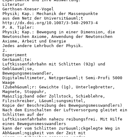
Literatur
Gerthsen-Kneser-Vogel
Physik; Kap.: Mechanik der Massenpunkte
aus dem Netz der Universit&auml;t
http://dx.doi.org/10.1007/3-540-29973-4
P. A. Tipler:
Physik; Kap.: Bewegung in einer Dimension, die
Newtonschen Axiome, Anwendung der Newtonschen
Axiome, Arbeit und Energie
Jedes andere Lehrbuch der Physik.
2.
Experiment
Ger&auml;te:
Luftkissenfahrbahn mit Schlitten (92g) und
Gebl&auml;se,
Bewegungsmesswandler,
Digitalmultimeter, Netzger&auml;t Semi-Profi 5000
Waage
(Zubeh&ouml;r: Gewichte (1g), Unterlegbretter,
Magnete, Stoppuhr,
Ma&szlig;band oder Zollstock, Schieblehre,
Filzschreiber, L&ouml;sungsmittel,
Kopie der Beschreibung des Bewegungsmesswandlers)
Nach dem Einschalten der Luftversorgung gleitet ein
Schlitten auf der
Luftkissenfahrbahn nahezu reibungsfrei. Mit Hilfe
eines Bewegunsmesswandlers
kann der vom Schlitten zur&uuml;ckgelegte Weg in
Abh&auml;ngigkeit von der Zeit mit