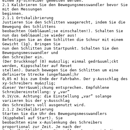
einem xy-Schreiber gemessen werden.
2.1 Kalibrieren Sie den Bewegungsmesswandler bevor Sie
mit den Messungen
beginnen.
2.1.1 Ortskalibrierung
Justieren Sie den Schlitten waagerecht, indem Sie die
Bewegung des Schlittens
beobachten (Gebl&auml;se einschalten!). Schalten Sie
nun das Gebl&auml;se wieder aus!
Befestigen Sie an dem Schlitten die Schnur mit einem
Gewicht (1g). Bringen Sie
nun den Schlitten zum Startpunkt. Schalten Sie den
Bewegungsmesswandler und
den Schreiber ein.
(Der Druckknopf (0) mu&szlig; einmal gedr&uuml;ckt
werden, Kippschalter auf Reset
stellen). Danach bewegen Sie den Schlitten um eine
definierte Strecke (ungef&auml;hr
0,85 m) bis zum Ende der Fahrbahn. Der y-Ausschlag des
xy-Schreibers mu&szlig;
dieser Verr&uuml;ckung entsprechen. Empfohlene
Schreibereinstellung: y „var“
0.1V/cm. Achtung: die Einstellung „var“ solange
variieren bis der y-Ausschlag
des Schreibers voll ausgenutzt wird.
2.1.2 Zeitkalibrierung
Starten Sie die Uhr des Bewegungsmesswandlers
(Kipphebel auf Start). Sie
beobachten eine x-Auslenkung des Schreibers
proportional zur Zeit. Je nach der