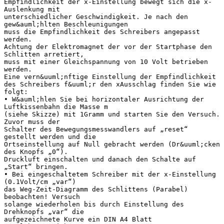
Empfindlichkeit der x-Einstellung bewegt sich die x-
Auslenkung mit
unterschiedlicher Geschwindigkeit. Je nach den
gew&auml;hlten Beschleunigungen
muss die Empfindlichkeit des Schreibers angepasst
werden.
Achtung der Elektromagnet der vor der Startphase den
Schlitten arretiert,
muss mit einer Gleichspannung von 10 Volt betrieben
werden.
Eine vern&uuml;nftige Einstellung der Empfindlichkeit
des Schreibers f&uuml;r den xAusschlag finden Sie wie
folgt:
• W&auml;hlen Sie bei horizontaler Ausrichtung der
Luftkissenbahn die Masse m
(siehe Skizze) mit 1Gramm und starten Sie den Versuch.
Zuvor muss der
Schalter des Bewegungsmesswandlers auf „reset“
gestellt werden und die
Ortseinstellung auf Null gebracht werden (Dr&uuml;cken
des Knopfs „0“).
Druckluft einschalten und danach den Schalte auf
„Start“ bringen.
• Bei eingeschaltetem Schreiber mit der x-Einstellung
(0.1Volt/cm „var“)
das Weg-Zeit-Diagramm des Schlittens (Parabel)
beobachten! Versuch
solange wiederholen bis durch Einstellung des
Drehknopfs „var“ die
aufgezeichnete Kurve ein DIN A4 Blatt