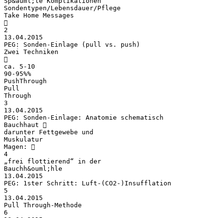
Sp&auml;te Komplikationen
Sondentypen/Lebensdauer/Pflege
Take Home Messages

2
13.04.2015
PEG: Sonden-Einlage (pull vs. push)
Zwei Techniken

ca. 5-10
90-95%%
PushThrough
Pull
Through
3
13.04.2015
PEG: Sonden-Einlage: Anatomie schematisch
Bauchhaut 
darunter Fettgewebe und
Muskulatur
Magen: 
4
„frei flottierend“ in der
Bauchh&ouml;hle
13.04.2015
PEG: 1ster Schritt: Luft-(CO2-)Insufflation
5
13.04.2015
Pull Through-Methode
6