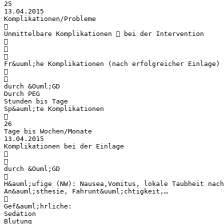
25
13.04.2015
Komplikationen/Probleme

Unmittelbare Komplikationen  bei der Intervention



Fr&uuml;he Komplikationen (nach erfolgreicher Einlage)


durch &Ouml;GD
Durch PEG
Stunden bis Tage
Sp&auml;te Komplikationen

26
Tage bis Wochen/Monate
13.04.2015
Komplikationen bei der Einlage


durch &Ouml;GD

H&auml;ufige (NW): Nausea,Vomitus, lokale Taubheit nach
An&auml;sthesie, Fahrunt&uuml;chtigkeit,…

Gef&auml;hrliche:
Sedation
Blutung