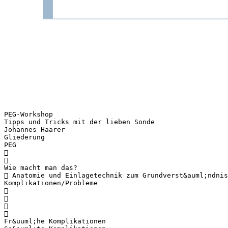
PEG-Workshop
Tipps und Tricks mit der lieben Sonde
Johannes Haarer
Gliederung
PEG


Wie macht man das?
 Anatomie und Einlagetechnik zum Grundverst&auml;ndnis
Komplikationen/Probleme




Fr&uuml;he Komplikationen