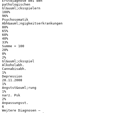
Erstdiagnose bei den
pathologischen
Gl&uuml;cksspielern
100%
96%
Psychosomatik
Abh&auml;ngigkeitserkrankungen
80%
65%
60%
40%
33%
Summe = 100
20%
0%
2%
Gl&uuml;cksspiel
Alkoholabh.
Cannabisabh.
1%
Depression
28.11.2008
1%
Angstst&ouml;rung
1%
narz. Psk
2%
Anpassungsst.
6
Weitere Diagnosen –