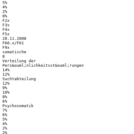
5%
4%
2%
0%
F2x
F3x
F4x
F5x
28.11.2008
F60.x/F61
F9x
somatische
8
Verteilung der
Pers&ouml;nlichkeitsst&ouml;rungen
14%
12%
Suchtabteilung
12%
9%
10%
8%
6%
Psychosomatik
7%
6%
5%
4%
2%
2%