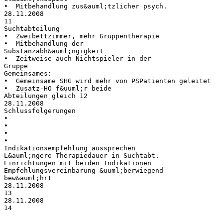
• Mitbehandlung zus&auml;tzlicher psych.
28.11.2008
11
Suchtabteilung
• Zweibettzimmer, mehr Gruppentherapie
• Mitbehandlung der
Substanzabh&auml;ngigkeit
• Zeitweise auch Nichtspieler in der
Gruppe
Gemeinsames:
• Gemeinsame SHG wird mehr von PSPatienten geleitet
• Zusatz-HO f&uuml;r beide
Abteilungen gleich 12
28.11.2008
Schlussfolgerungen
•
•
•
•
Indikationsempfehlung aussprechen
L&auml;ngere Therapiedauer in Suchtabt.
Einrichtungen mit beiden Indikationen
Empfehlungsvereinbarung &uuml;berwiegend
bew&auml;hrt
28.11.2008
13
28.11.2008