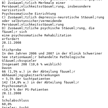
B) Zus&auml;tzlich Merkmale einer
Pers&ouml;nlichkeitsst&ouml;rung, insbesondere
narzisstisch
Psychosomatische Einrichtung
C) Zus&auml;tzlich depressiv-neurotische St&ouml;rung
oder selbstunsicher/vermeidende
Pers&ouml;nlichkeitsst&ouml;rung
D) Zus&auml;tzliche psychische St&ouml;rung, die
f&uuml;r sich
eine psychosomatische Rehabilitation
erfordert
28.11.2008
2
Stichprobe
In den Jahren 2006 und 2007 in der Klinik Schweriner
See station&auml;r behandelte Pathologische
Gl&uuml;cksspieler
Insgesamt 208 (10,6 % weiblich)
Davon
66 (1,5% w.) in der Abteilung f&uuml;r
Abh&auml;ngigkeitserkrankungen
= 5,5% der Suchtpatienten
142 (14,8% w.) in der Abteilung f&uuml;r
Psychosomatik
=14,9 % der PS-Patienten
28.11.2008
3
Schulabschluss
60,0%
Spieler: Sucht