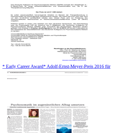
* Early Career Award* Adolf-Ernst-Meyer-Preis 2016 für