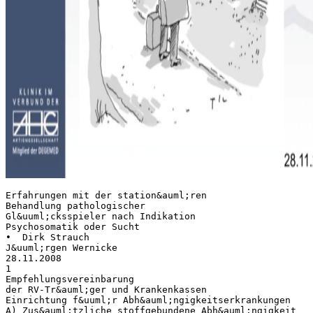
Erfahrungen mit der station&auml;ren
Behandlung pathologischer
Gl&uuml;cksspieler nach Indikation
Psychosomatik oder Sucht
• Dirk Strauch
J&uuml;rgen Wernicke
28.11.2008
1
Empfehlungsvereinbarung
der RV-Tr&auml;ger und Krankenkassen
Einrichtung f&uuml;r Abh&auml;ngigkeitserkrankungen
A) Zus&auml;tzliche stoffgebundene Abh&auml;ngigkeit