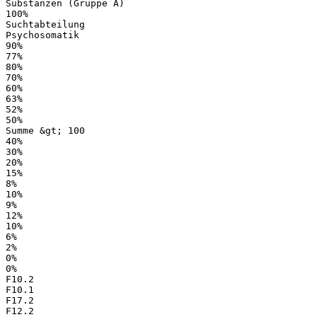
Substanzen (Gruppe A)
100%
Suchtabteilung
Psychosomatik
90%
77%
80%
70%
60%
63%
52%
50%
Summe &gt; 100
40%
30%
20%
15%
8%
10%
9%
12%
10%
6%
2%
0%
0%
F10.2
F10.1
F17.2
F12.2