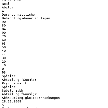
28.11.2008
Real
Abitur
4
Durchschnittliche
Behandlungsdauer in Tagen
90
80
84
90
70
60
63
50
40
44
30
20
10
0
PS
Spieler
Abteilung f&uuml;r
Psychosomatik
Spieler
Substanzabh.
Abteilung f&uuml;r
Abh&auml;ngigkeitserkrankungen
28.11.2008
5