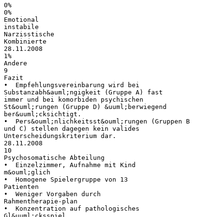
0%
0%
Emotional
instabile
Narzisstische
Kombinierte
28.11.2008
1%
Andere
9
Fazit
• Empfehlungsvereinbarung wird bei
Substanzabh&auml;ngigkeit (Gruppe A) fast
immer und bei komorbiden psychischen
St&ouml;rungen (Gruppe D) &uuml;berwiegend
ber&uuml;cksichtigt.
• Pers&ouml;nlichkeitsst&ouml;rungen (Gruppen B
und C) stellen dagegen kein valides
Unterscheidungskriterium dar.
28.11.2008
10
Psychosomatische Abteilung
• Einzelzimmer, Aufnahme mit Kind
m&ouml;glich
• Homogene Spielergruppe von 13
Patienten
• Weniger Vorgaben durch
Rahmentherapie-plan
• Konzentration auf pathologisches
Gl&uuml;cksspiel