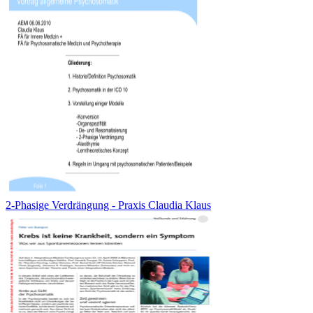
2-Phasige Verdrängung - Praxis Claudia Klaus