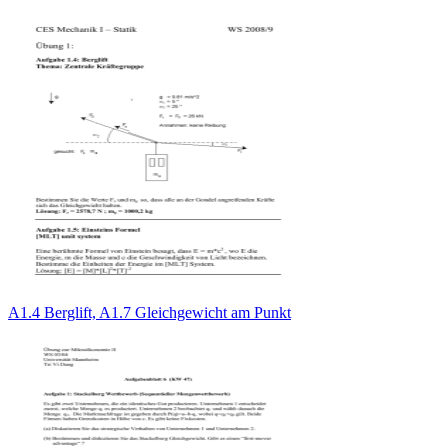
A1.4 Berglift, A1.7 Gleichgewicht am Punkt