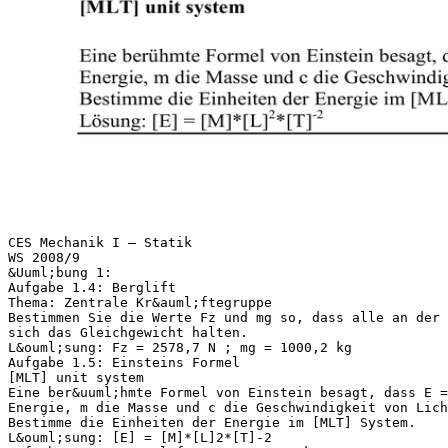
CES Mechanik I – Statik
WS 2008/9
&Uuml;bung 1:
Aufgabe 1.4: Berglift
Thema: Zentrale Kr&auml;ftegruppe
Bestimmen Sie die Werte Fz und mg so, dass alle an der 
sich das Gleichgewicht halten.
L&ouml;sung: Fz = 2578,7 N ; mg = 1000,2 kg
Aufgabe 1.5: Einsteins Formel
[MLT] unit system
Eine ber&uuml;hmte Formel von Einstein besagt, dass E =
Energie, m die Masse und c die Geschwindigkeit von Lich
Bestimme die Einheiten der Energie im [MLT] System.
L&ouml;sung: [E] = [M]*[L]2*[T]-2