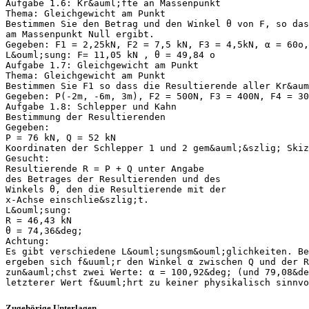
Aufgabe 1.6: Kr&auml;fte an Massenpunkt
Thema: Gleichgewicht am Punkt
Bestimmen Sie den Betrag und den Winkel θ von F, so das
am Massenpunkt Null ergibt.
Gegeben: F1 = 2,25kN, F2 = 7,5 kN, F3 = 4,5kN, α = 60o,
L&ouml;sung: F= 11,05 kN , θ = 49,84 o
Aufgabe 1.7: Gleichgewicht am Punkt
Thema: Gleichgewicht am Punkt
Bestimmen Sie F1 so dass die Resultierende aller Kr&aum
Gegeben: P(-2m, -6m, 3m), F2 = 500N, F3 = 400N, F4 = 30
Aufgabe 1.8: Schlepper und Kahn
Bestimmung der Resultierenden
Gegeben:
P = 76 kN, Q = 52 kN
Koordinaten der Schlepper 1 und 2 gem&auml;&szlig; Skiz
Gesucht:
Resultierende R = P + Q unter Angabe
des Betrages der Resultierenden und des
Winkels θ, den die Resultierende mit der
x-Achse einschlie&szlig;t.
L&ouml;sung:
R = 46,43 kN
θ = 74,36&deg;
Achtung:
Es gibt verschiedene L&ouml;sungsm&ouml;glichkeiten. Be
ergeben sich f&uuml;r den Winkel α zwischen Q und der R
zun&auml;chst zwei Werte: α = 100,92&deg; (und 79,08&de
Zugehörige Unterlagen