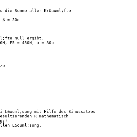
s die Summe aller Kr&auml;fte
 β = 30o
l;fte Null ergibt.
0N, F5 = 450N, α = 30o
ze
i L&ouml;sung mit Hilfe des Sinussatzes
esultierenden R mathematisch
g;)