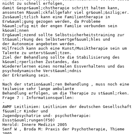
nicht zu schnell erfolgen,
damit Gespr&auml;chstherapie schritt halten kann,
ansonsten R&uuml;ckfallgefahr viel gr&ouml;&szlig;er.
Zus&auml;tzlich kann eine Familientherapie in
Erw&auml;gung gezogen werden, da Probleme
h&auml;ufig mit der engen Familie verbunden sein
k&ouml;nnen
Erg&auml;nzend sollte Selbstsicherheitstraining zur
St&auml;rkung des Selbstwertgef&uuml;hles und
der Autonomie angeboten werden.
Hilfreich kann auch eine Kunst/Musiktherapie sein um
Talente zu unterst&uuml;tzen.
Ziel der Behandlung sollte die Stabilisierung des
k&ouml;rperlichen Zustandes, das
Wiedererlernen eines normalen Essverhaltens und das
psychodynamische Verst&auml;ndnis
der Erkrankung sein.
-
Nach der station&auml;ren Behandlung , muss noch eine
teilweise sehr lange ambulante
Behandlung erfolgen, um die Therapie zu st&auml;rken.
Frage 7 : Informationsquellen:
-
AWMF Leitlinien: Leitlinien der deutschen Gesellschaft
f&uuml;r Kinder und
Jugendpsychatrie und- psychotherapie:
Essst&ouml;rungen(F50)
Herold: Innere Medizin 2005
Senf W , Broda M: Praxis der Psychotherapie, Thieme