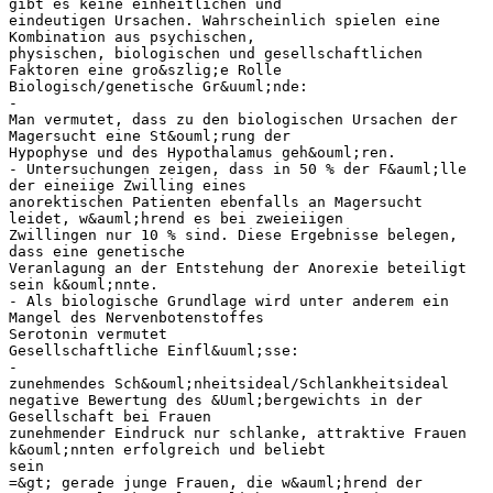
gibt es keine einheitlichen und
eindeutigen Ursachen. Wahrscheinlich spielen eine
Kombination aus psychischen,
physischen, biologischen und gesellschaftlichen
Faktoren eine gro&szlig;e Rolle
Biologisch/genetische Gr&uuml;nde:
-
Man vermutet, dass zu den biologischen Ursachen der
Magersucht eine St&ouml;rung der
Hypophyse und des Hypothalamus geh&ouml;ren.
- Untersuchungen zeigen, dass in 50 % der F&auml;lle
der eineiige Zwilling eines
anorektischen Patienten ebenfalls an Magersucht
leidet, w&auml;hrend es bei zweieiigen
Zwillingen nur 10 % sind. Diese Ergebnisse belegen,
dass eine genetische
Veranlagung an der Entstehung der Anorexie beteiligt
sein k&ouml;nnte.
- Als biologische Grundlage wird unter anderem ein
Mangel des Nervenbotenstoffes
Serotonin vermutet
Gesellschaftliche Einfl&uuml;sse:
-
zunehmendes Sch&ouml;nheitsideal/Schlankheitsideal
negative Bewertung des &Uuml;bergewichts in der
Gesellschaft bei Frauen
zunehmender Eindruck nur schlanke, attraktive Frauen
k&ouml;nnten erfolgreich und beliebt
sein
=&gt; gerade junge Frauen, die w&auml;hrend der