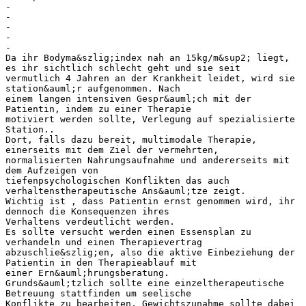
-
-
-
-
-
Da ihr Bodyma&szlig;index nah an 15kg/m&sup2; liegt,
es ihr sichtlich schlecht geht und sie seit
vermutlich 4 Jahren an der Krankheit leidet, wird sie
station&auml;r aufgenommen. Nach
einem langen intensiven Gespr&auml;ch mit der
Patientin, indem zu einer Therapie
motiviert werden sollte, Verlegung auf spezialisierte
Station..
Dort, falls dazu bereit, multimodale Therapie,
einerseits mit dem Ziel der vermehrten,
normalisierten Nahrungsaufnahme und andererseits mit
dem Aufzeigen von
tiefenpsychologischen Konflikten das auch
verhaltenstherapeutische Ans&auml;tze zeigt.
Wichtig ist , dass Patientin ernst genommen wird, ihr
dennoch die Konsequenzen ihres
Verhaltens verdeutlicht werden.
Es sollte versucht werden einen Essensplan zu
verhandeln und einen Therapievertrag
abzuschlie&szlig;en, also die aktive Einbeziehung der
Patientin in den Therapieablauf mit
einer Ern&auml;hrungsberatung.
Grunds&auml;tzlich sollte eine einzeltherapeutische
Betreuung stattfinden um seelische
Konflikte zu bearbeiten. Gewichtszunahme sollte dabei