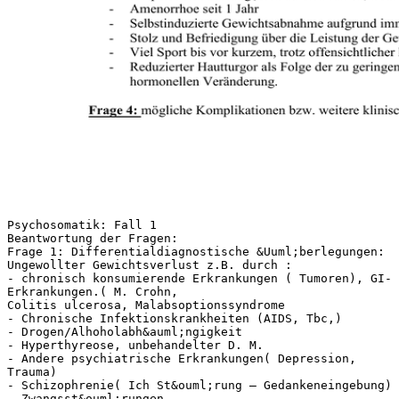
Psychosomatik: Fall 1
Beantwortung der Fragen:
Frage 1: Differentialdiagnostische &Uuml;berlegungen:
Ungewollter Gewichtsverlust z.B. durch :
- chronisch konsumierende Erkrankungen ( Tumoren), GI-
Erkrankungen.( M. Crohn,
Colitis ulcerosa, Malabsoptionssyndrome
- Chronische Infektionskrankheiten (AIDS, Tbc,)
- Drogen/Alhoholabh&auml;ngigkeit
- Hyperthyreose, unbehandelter D. M.
- Andere psychiatrische Erkrankungen( Depression,
Trauma)
- Schizophrenie( Ich St&ouml;rung – Gedankeneingebung)
- Zwangsst&ouml;rungen