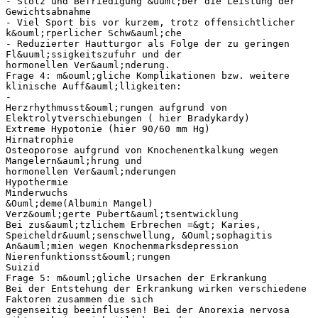
- Stolz und Befriedigung &uuml;ber die Leistung der
Gewichtsabnahme
- Viel Sport bis vor kurzem, trotz offensichtlicher
k&ouml;rperlicher Schw&auml;che
- Reduzierter Hautturgor als Folge der zu geringen
Fl&uuml;ssigkeitszufuhr und der
hormonellen Ver&auml;nderung.
Frage 4: m&ouml;gliche Komplikationen bzw. weitere
klinische Auff&auml;lligkeiten:
-
Herzrhythmusst&ouml;rungen aufgrund von
Elektrolytverschiebungen ( hier Bradykardy)
Extreme Hypotonie (hier 90/60 mm Hg)
Hirnatrophie
Osteoporose aufgrund von Knochenentkalkung wegen
Mangelern&auml;hrung und
hormonellen Ver&auml;nderungen
Hypothermie
Minderwuchs
&Ouml;deme(Albumin Mangel)
Verz&ouml;gerte Pubert&auml;tsentwicklung
Bei zus&auml;tzlichem Erbrechen =&gt; Karies,
Speicheldr&uuml;senschwellung, &Ouml;sophagitis
An&auml;mien wegen Knochenmarksdepression
Nierenfunktionsst&ouml;rungen
Suizid
Frage 5: m&ouml;gliche Ursachen der Erkrankung
Bei der Entstehung der Erkrankung wirken verschiedene
Faktoren zusammen die sich
gegenseitig beeinflussen! Bei der Anorexia nervosa