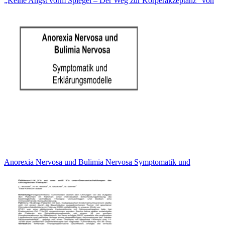
„Keine Angst vorm Spiegel – Der Weg zur Körperakzeptanz“ von
Anorexia Nervosa und Bulimia Nervosa Symptomatik und