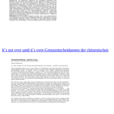
It´s not over until it´s over-Grenzentscheidungen der chirurgischen