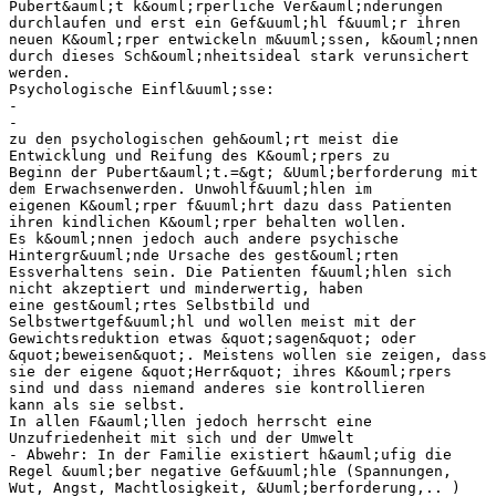
Pubert&auml;t k&ouml;rperliche Ver&auml;nderungen
durchlaufen und erst ein Gef&uuml;hl f&uuml;r ihren
neuen K&ouml;rper entwickeln m&uuml;ssen, k&ouml;nnen
durch dieses Sch&ouml;nheitsideal stark verunsichert
werden.
Psychologische Einfl&uuml;sse:
-
-
zu den psychologischen geh&ouml;rt meist die
Entwicklung und Reifung des K&ouml;rpers zu
Beginn der Pubert&auml;t.=&gt; &Uuml;berforderung mit
dem Erwachsenwerden. Unwohlf&uuml;hlen im
eigenen K&ouml;rper f&uuml;hrt dazu dass Patienten
ihren kindlichen K&ouml;rper behalten wollen.
Es k&ouml;nnen jedoch auch andere psychische
Hintergr&uuml;nde Ursache des gest&ouml;rten
Essverhaltens sein. Die Patienten f&uuml;hlen sich
nicht akzeptiert und minderwertig, haben
eine gest&ouml;rtes Selbstbild und
Selbstwertgef&uuml;hl und wollen meist mit der
Gewichtsreduktion etwas &quot;sagen&quot; oder
&quot;beweisen&quot;. Meistens wollen sie zeigen, dass
sie der eigene &quot;Herr&quot; ihres K&ouml;rpers
sind und dass niemand anderes sie kontrollieren
kann als sie selbst.
In allen F&auml;llen jedoch herrscht eine
Unzufriedenheit mit sich und der Umwelt
- Abwehr: In der Familie existiert h&auml;ufig die
Regel &uuml;ber negative Gef&uuml;hle (Spannungen,
Wut, Angst, Machtlosigkeit, &Uuml;berforderung,.. )