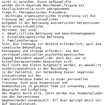
nicht zu sprechen. Diese Gef&uuml;hle
werden durch dauernde Besch&auml;ftigung mit
E&szlig;kontrolle nicht wahrgenommen
Frage 6: therapeutisches Procedere:
- Wichtiges organisatorisches Grundprinzip ist die
Trennung der unterschiedlichen
Aufgaben in der Betreuung anorektischer Patientinnen
durch unterschiedliche
Personen. Das sind:
1. &Auml;rztliche Betreuung und Gewichtsmanagement
2. Einzeltherapeutische Betreuung
3. Familientherapie
Sinn: Die Trennung ist deshalb erforderlich, weil die
somatische Behandlung
Konsequenz und Strenge erfordert, die den
verst&auml;ndnisvollen psychotherapeutischen
Zugang behindern w&uuml;rde. Auch das, was in
Einzeltherapiestunden besprochen wird,
darf nicht den Eltern mitgeteilt werden, es w&auml;re
einVertrauensbruch in der Beziehung
zu der Patientin. Zur Vermeidung dieser negativen
Interaktionen mit der
Familientherapie kommt es zu einer personellen
Trennung. Eine gute Kooperation und
Kommunikation im gesamten Team ist notwendig. Genaue
Absprache und Einhaltung
der Regeln durch alle, sonst werden die Teammitglieder
von den Patientinnen
gegeneinander ausgespielt. All dies gelingt meist nur
auf Spezialstation.