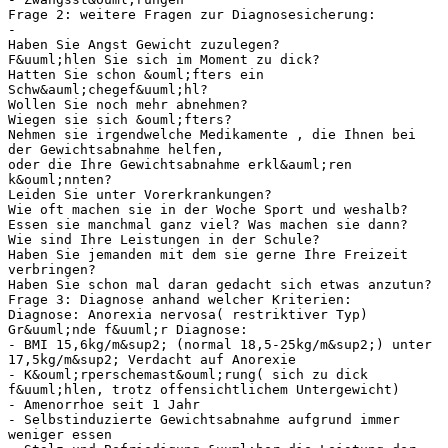
Frage 2: weitere Fragen zur Diagnosesicherung:
-
Haben Sie Angst Gewicht zuzulegen?
F&uuml;hlen Sie sich im Moment zu dick?
Hatten Sie schon &ouml;fters ein
Schw&auml;chegef&uuml;hl?
Wollen Sie noch mehr abnehmen?
Wiegen sie sich &ouml;fters?
Nehmen sie irgendwelche Medikamente , die Ihnen bei
der Gewichtsabnahme helfen,
oder die Ihre Gewichtsabnahme erkl&auml;ren
k&ouml;nnten?
Leiden Sie unter Vorerkrankungen?
Wie oft machen sie in der Woche Sport und weshalb?
Essen sie manchmal ganz viel? Was machen sie dann?
Wie sind Ihre Leistungen in der Schule?
Haben Sie jemanden mit dem sie gerne Ihre Freizeit
verbringen?
Haben Sie schon mal daran gedacht sich etwas anzutun?
Frage 3: Diagnose anhand welcher Kriterien:
Diagnose: Anorexia nervosa( restriktiver Typ)
Gr&uuml;nde f&uuml;r Diagnose:
- BMI 15,6kg/m&sup2; (normal 18,5-25kg/m&sup2;) unter
17,5kg/m&sup2; Verdacht auf Anorexie
- K&ouml;rperschemast&ouml;rung( sich zu dick
f&uuml;hlen, trotz offensichtlichem Untergewicht)
- Amenorrhoe seit 1 Jahr
- Selbstinduzierte Gewichtsabnahme aufgrund immer
weniger essen