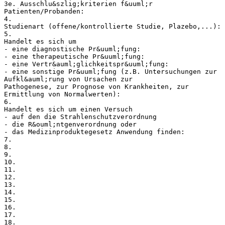
3e. Ausschlu&szlig;kriterien f&uuml;r
Patienten/Probanden:
4.
Studienart (offene/kontrollierte Studie, Plazebo,...):
5.
Handelt es sich um
- eine diagnostische Pr&uuml;fung:
- eine therapeutische Pr&uuml;fung:
- eine Vertr&auml;glichkeitspr&uuml;fung:
- eine sonstige Pr&uuml;fung (z.B. Untersuchungen zur
Aufkl&auml;rung von Ursachen zur
Pathogenese, zur Prognose von Krankheiten, zur
Ermittlung von Normalwerten):
6.
Handelt es sich um einen Versuch
- auf den die Strahlenschutzverordnung
- die R&ouml;ntgenverordnung oder
- das Medizinproduktegesetz Anwendung finden:
7.
8.
9.
10.
11.
12.
13.
14.
15.
16.
17.
18.