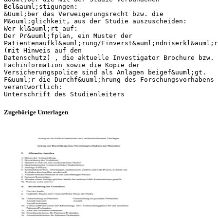
Bel&auml;stigungen:
&Uuml;ber das Verweigerungsrecht bzw. die
M&ouml;glichkeit, aus der Studie auszuscheiden:
Wer kl&auml;rt auf:
Der Pr&uuml;fplan, ein Muster der
Patientenaufkl&auml;rung/Einverst&auml;ndniserkl&auml;r
(mit Hinweis auf den
Datenschutz) , die aktuelle Investigator Brochure bzw.
Fachinformation sowie die Kopie der
Versicherungspolice sind als Anlagen beigef&uuml;gt.
F&uuml;r die Durchf&uuml;hrung des Forschungsvorhabens
verantwortlich:
Zugehörige Unterlagen