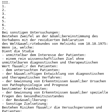
III.
1.
2.
3.
4.
5.
6.
7.
Bei sonstigen Untersuchungen:
Bestehen Zweifel an der &Uuml;bereinstimmung des
Vorhabens mit der revidierten Deklaration
des Welt&auml;rztebundes von Helsinki vom 10.10.1975:
Wenn ja, welche:
Dient die Studie
- unmittelbar dem Interesse der Patienten:
- einem rein wissenschaftlichen Ziel ohne
unmittelbaren diagnostischen und therapeutischen
Wert f&uuml;r den Patienten:
- dem untersuchten Patienten:
- der k&uuml;nftigen Entwicklung von diagnostischen
und therapeutischen Verfahren:
- der Gewinnung von Erkenntnissen &uuml;ber Ursachen
von Pathophysiologie und Prognose
bestimmter Krankheiten:
- der Gewinnung von Erkenntnissen &uuml;ber spezielle
Fragen des Gesundheitszustandes
- der Bev&ouml;lkerung:
- Sonstige Zielsetzung:
Bestehen Risiken f&uuml;r die Versuchspersonen und
Patienten: