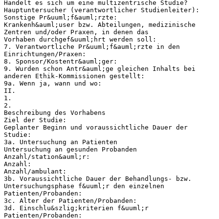
Handelt es sich um eine multizentrische Studie?
Hauptuntersucher (verantwortlicher Studienleiter):
Sonstige Pr&uuml;f&auml;rzte:
Krankenh&auml;user bzw. Abteilungen, medizinische
Zentren und/oder Praxen, in denen das
Vorhaben durchgef&uuml;hrt werden soll:
7. Verantwortliche Pr&uuml;f&auml;rzte in den
Einrichtungen/Praxen:
8. Sponsor/Kostentr&auml;ger:
9. Wurden schon Antr&auml;ge gleichen Inhalts bei
anderen Ethik-Kommissionen gestellt:
9a. Wenn ja, wann und wo:
II.
1.
2.
Beschreibung des Vorhabens
Ziel der Studie:
Geplanter Beginn und voraussichtliche Dauer der
Studie:
3a. Untersuchung an Patienten
Untersuchung an gesunden Probanden
Anzahl/station&auml;r:
Anzahl:
Anzahl/ambulant:
3b. Voraussichtliche Dauer der Behandlungs- bzw.
Untersuchungsphase f&uuml;r den einzelnen
Patienten/Probanden:
3c. Alter der Patienten/Probanden:
3d. Einschlu&szlig;kriterien f&uuml;r
Patienten/Probanden: