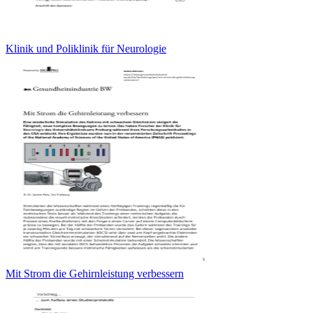
Klinik und Poliklinik für Neurologie
Mit Strom die Gehirnleistung verbessern