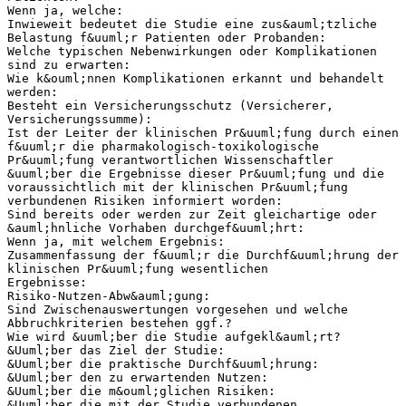
Wenn ja, welche:
Inwieweit bedeutet die Studie eine zus&auml;tzliche
Belastung f&uuml;r Patienten oder Probanden:
Welche typischen Nebenwirkungen oder Komplikationen
sind zu erwarten:
Wie k&ouml;nnen Komplikationen erkannt und behandelt
werden:
Besteht ein Versicherungsschutz (Versicherer,
Versicherungssumme):
Ist der Leiter der klinischen Pr&uuml;fung durch einen
f&uuml;r die pharmakologisch-toxikologische
Pr&uuml;fung verantwortlichen Wissenschaftler
&uuml;ber die Ergebnisse dieser Pr&uuml;fung und die
voraussichtlich mit der klinischen Pr&uuml;fung
verbundenen Risiken informiert worden:
Sind bereits oder werden zur Zeit gleichartige oder
&auml;hnliche Vorhaben durchgef&uuml;hrt:
Wenn ja, mit welchem Ergebnis:
Zusammenfassung der f&uuml;r die Durchf&uuml;hrung der
klinischen Pr&uuml;fung wesentlichen
Ergebnisse:
Risiko-Nutzen-Abw&auml;gung:
Sind Zwischenauswertungen vorgesehen und welche
Abbruchkriterien bestehen ggf.?
Wie wird &uuml;ber die Studie aufgekl&auml;rt?
&Uuml;ber das Ziel der Studie:
&Uuml;ber die praktische Durchf&uuml;hrung:
&Uuml;ber den zu erwartenden Nutzen:
&Uuml;ber die m&ouml;glichen Risiken:
&Uuml;ber die mit der Studie verbundenen