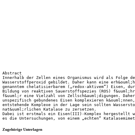
Abstract
Innerhalb der Zellen eines Organismus wird als Folge de
Wasserstoffperoxid gebildet. Daher kann eine erh&ouml;h
genanntem chelatisierbarem („redox-aktivem“) Eisen, dur
Bildung von reaktiven Sauerstoffspezies (ROS) f&uuml;hr
f&uuml;r eine Vielzahl von Zellsch&auml;digungen. Daher
unspezifisch gebundenes Eisen komplexieren k&ouml;nnen,
entstehende Komplexe in der Lage sein sollten Wasserst
nat&uuml;rlichen Katalase zu zersetzen.
Dabei ist erstmals ein Eisen(III)-Komplex hergestellt w
Zugehörige Unterlagen