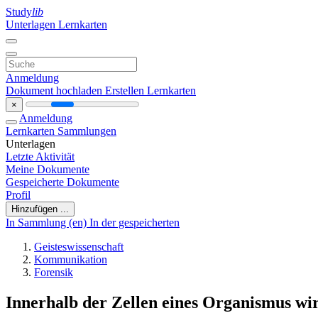
Study
lib
Unterlagen
Lernkarten
Anmeldung
Dokument hochladen
Erstellen Lernkarten
×
Anmeldung
Lernkarten
Sammlungen
Unterlagen
Letzte Aktivität
Meine Dokumente
Gespeicherte Dokumente
Profil
Hinzufügen ...
In Sammlung (en)
In der gespeicherten
Geisteswissenschaft
Kommunikation
Forensik
Innerhalb der Zellen eines Organismus wir