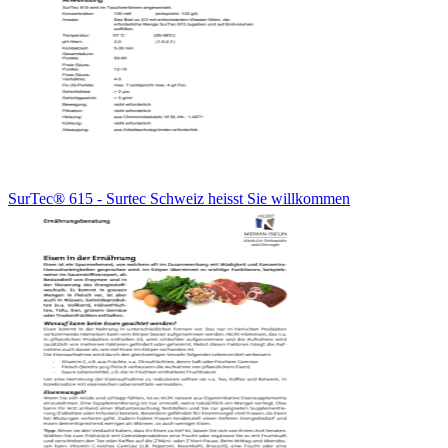
SurTec® 615 - Surtec Schweiz heisst Sie willkommen