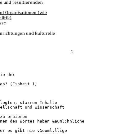
d erwies sich der stark evolutionistische Zugang, wie er z.B. von Leacock unter Bezugnahme auf Friedrich Engels vertreten wurde Deutschsprachige Str&ouml;mungen (Bielefelderinnen) Claudia von Werlhof, Maria Mies, Veronika Bennholdt-Thomsen Es besteht ein Zusammenhang zwischen weiblicher Unterordnung und der Dichotomie privat-&ouml;ffentlich. Das urzeitliche Matriarchat wurde durch das Patriachat abgel&ouml;st. Zusammenhang zwischen weiblicher Unterordnung und der Dichotomie privat&ouml;ffentlich, Frauen erfahren ihren gesamten K&ouml;rper als produktiv. Aufgrund dieser K&ouml;rperlichkeit stehen Frauen der Natur n&auml;her als M&auml;nner. Im Zentrum des Interesses stehen weniger vor- und nicht-kapitalistische Gesellschaften als vielmehr die Ausbeutung weiblicher (Haus-)Arbeit im globalen Kapitalismus (Imperialismus). Generelle Kritik an den Str&ouml;mungen: Begr&uuml;ndung der weltweiten Frauenunterdr&uuml;ckung mit der Geb&auml;rf&auml;higkeit von Frauen und ihrer F&a