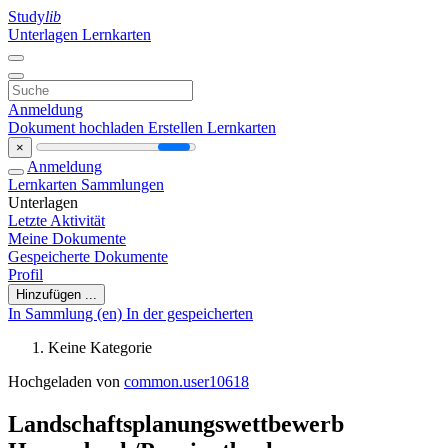
Study
lib
Unterlagen
Lernkarten
Anmeldung
Dokument hochladen
Erstellen Lernkarten
×
Anmeldung
Lernkarten
Sammlungen
Unterlagen
Letzte Aktivität
Meine Dokumente
Gespeicherte Dokumente
Profil
Hinzufügen ...
In Sammlung (en)
In der gespeicherten
Keine Kategorie
Hochgeladen von
common.user10618
Landschaftsplanungswettbewerb