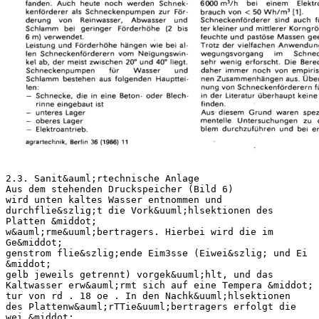
2.3. Sanit&auml;rtechnische Anlage Aus dem stehenden Druckspeicher (Bild 6) wird unten kaltes Wasser entnommen und durchflie&szlig;t die Vork&uuml;hlsektionen des Platten &middot; w&auml;rme&uuml;bertragers. Hierbei wird die im Ge&middot; genstrom flie&szlig;ende Eim3sse (Eiwei&szlig; und Ei &middot; gelb jeweils getrennt) vorgek&uuml;hlt, und das Kaltwasser erw&auml;rmt sich auf eine Tempera &middot; tur von rd . 18 oe . In den Nachk&uuml;hlsektionen des Plattenw&auml;rTTie&uuml;bertragers erfolgt die wei &middot; tere K&uuml;hlung der Eimasse mit Eiswasser auf eine Temperatur von rd . 4 oe . Das im Platten &middot; w&auml;rme&uuml;bertrager erw&auml;rmte Gebrauchs&middot; warmwasser wird &uuml;ber ein Zweiwege&middot;Stell &middot; ventil durch eine Bypa&szlig;pumpe den FKA/K zugef&uuml;hrt und in den in Reihe geschalteten Kondensatoren auf eine Temperatur von 55~e erw&auml;rmt. Mit dieser Temperatur wird das Gebrauchswarmwasser in den oberen Bereich des Druckspeichers zur&uuml;ckgef&uuml;hrt . Dieser Druckspeicher arbeitet als Verdr&auml;n &middot; gungsspeicher, d. h., bei Entnahme von Ge&middot; brauchswarmwasser str&ouml;mt in den unteren Bereich Kaltwasser mit Leitungsdruck nach . F&uuml;r die Reinigung der eimassef&uuml;hrenden An &middot; lagenteile wird eine bestimmte Gebrauchs&middot; warmwassermenge dezentral in einem Warmwasserbereiter (WWB) auf eine Tem&middot; peratur von rd . 60 0 e nachgeheizt. Das &uuml;brige Gebrauchswarmwasser steht f&uuml;r Reinigungszwecke sowie zum Duschen der Belegschaft zur Verf&uuml;gung . /&quot; Ein Temperieren des Gebrauchswarmwas&middot; sers in den Verteilungsleitungen wird durch eine Zirkulationsleitung mit Zwangsumlauf erreicht . 2.4. Elektrotechnische Anlage Durch die elektrotechnische Anlage erfolgt die Steuerung und der starkstromseitige An &middot; schlu&szlig; aller Antriebe und Ger&auml;te der Eimas &middot; sek&uuml;hlanlage. Dabei sind bestimmte Abh&auml;n &middot; gigkeiten im Betrieb der einzelnen Verbrau &middot; cher ber&uuml;cksichtigt. 3. Zusammenfassung Wie die praktischen Ergebnisse seit der Inbe&middot; triebnahme der Eimassek&uuml;hlanlage mit Ab&middot; Bild 6 Stehender Druckspei&middot; . cher (Fotos: K. &middot;Stein&middot; dorf&middot;Sabath) w&auml;rmenutzung. zeigen, ist es mit der darge &middot; stellten Anlage m&ouml;glich, qualit&auml;tsgerechte Ei&middot; masse &uuml;ber den Bereich des Eieinschlags, der Eik&uuml;hlung und der Zwischenlagerung bis hin zur Ei&uuml;bergabe zu produzieren. Dar&uuml;ber hinaus wurden durch die gleichzeitig reali &middot; sierte Abw&auml;rmenutzung energie&ouml;konomi&middot; sc he Aspekte weitgehend ber&uuml;ckSichtigt. Beim Betrieb der Eimassek&uuml;hlanlage mit Ab &middot; w&auml;rmenutzung wurden folgende Erkennt&middot; nisse gewonnen : - Innerhalb von 8 Stunden k&ouml;nnen bis zu 6000 I Eimasse, getrennt nach Eigelb und Eiwei&szlig;, auf eine Temperatur von etwa 4 oe gek&uuml;hlt und zwischengelagert werden . - Die durch die Abw&auml;rmenutzung erzeugte Gebrauchswarmwassermenge reicht zur vollen Deckung des technologischen und sozialen Bedarfs. des VEB Gefl&uuml;gelwirt&middot; schaft Potsdam, Betriebsteil Pritzwalk, aus . Eine zus&auml;tzliche Gebrauchswarmwasser &middot; bereitungsanlage ist nicht erforderlich. Bei der Projektierung und Realisierung der eimassef&uuml;hrenden Anlagenteile ist zu beachten, da&szlig; m&ouml;glichst alle Teile mit der mechanischen Reinigung erfa&szlig;t werden und das gesamte Anlagensystem ord&middot; nungsgem&auml;&szlig; entleert werden kann . Zur Realisierung dieser Forderungen sind nachgenannte Hinweise zu beachten: - Verwendung von Absperrklappen anstelle von Absperrventilen - Entleerungen an den Tiefpunkten der An&middot; . lage - Verwendung von B&ouml;gen anstelle von T&middot; St&uuml;cken - Temperaturw&auml;chter nicht im' Rohr, son&middot; dern au&szlig;en am Rohr montieren - Eiswasserpumpe rechtzeitig einschalten, damit der Plattenw&auml;rme&uuml;bertrager abge &middot; k&uuml;hlt ist, bevor Eimasse hindurchgepumpt wird - Ber&uuml;cksichtigung der bereits im Abschn . 2.1. genannten baulichen und ausr&uuml;stungsseitlgen Ma&szlig;nahmen - Ber&uuml;hrung von Eischale mit Eimasse mu&szlig; aus Qualit&auml;tsgr&uuml;nden so weit wie m&ouml;glich vermieden werden. Literatur [1J TGL 32921 - Vollei aus frischen Eiern . Aus &middot; 9abe juni 1979. [2J WP &middot;PS 145319 Vorrichtung zur K&uuml;hlung von Milch und zur Gebrauchswarmwasserbere itung . An meldetag : 1. Oktober 1979. A 4653 Berechnung von Schneckenf&ouml;rderern f&uuml;r trockensubstanzreiche G&uuml;lle Or. sc. techno A. Strau&szlig;, KOT, Institut f&uuml;r Gefl&uuml;gelwirtschaft Merbltz 1. Problemstellung Schneckenf&ouml;rderer sind die &auml;ltesten Stetig ' f&ouml;rderer, die bereits vor mehr als 2000 Jah&middot; ren in Bew&auml;sserungsanlagen Verwendung fanden. Auch heute noch werden Schnek&middot; kenf&ouml;rderer als Schneckenpumpen zur F&Ouml;r &middot; derung von Reinwasser, Abwasser und Schlamm bei geringer F&ouml;rderh&ouml;he (2 bis 6 m) verwendet. Leistung und F&ouml;rderh&ouml;he h&auml;ngen wie bei al &middot; len Schneckenf&ouml;rderern vom Neigungswin &middot; kel ab, der meist zwischen 200 und 400 liegt. Schneckenpumpen f&uuml;r Wasser und Schlamm bestehen aus folgenden Haupttei&middot; len : - Schnecke, die in eine Beton &middot; oder Blech &middot; rinne eingebaut ist - unteres Lager - oberes Lager - Elektroantrieb. agrartectinik, Berlin 36 (1986) 11 Der Schneckendurchmesser liegt zwischen 250 mm und 2500.mm, die Drehzahl zw.i&middot; schen 50 min- 1 und 200 min- 1 und die F&ouml;r&middot; derleistung zwischen 40 mJ/h und 6000 mJ/h bei einem Elektroenergiever&middot; brauch von&lt; 50 Wh/m J [1]. Schneckenf&ouml;rderer sind auch f&uuml;r Sch&uuml;ttg&uuml;&middot; ter kleiner und mittlerer Korngr&ouml;&szlig;e sowie f&uuml;r feuchte und past&ouml;se Massen geeignet [2] . Trotz der vielfachen Anwendung ist der Be &middot; wegungsvorgang im Schneckenf&ouml;rderer sehr wenig erforscht. Die Berechnung geh t daher immer noch von empirisch gefunde&middot; nen Zusammenh&auml;ngen aus. &Uuml;ber d ie Berech &middot; nung von Schneckenf&ouml;rderern f&uuml;r G&uuml;lle sind in der Literatur &uuml;berhaupt keine Angaben zu finden . . Aus diesem Grund waren spezielle experi &middot; mentelle Untersuchungen zu diesem Pro&middot; blem durchzuf&uuml;hren und bei erfolgreichem Ausgang der Untersuchungen Berechnungs&middot; gleichungen abzuleiten. 2. Versuchsdurchfilhrung Zum Einsatz kam ein Schneckenf&ouml;rderer, der durch Zusammenbau von 2 Zementf&ouml;rder&middot; schnecken des VEB Baustoffmaschinen Lud&middot; wigslust gestaltet wurde. Untersucht wurde die F&ouml;rderung sowohl von TS&middot;reicher Gefl&uuml;&middot; gelg&uuml;lle als auch von TS &middot;reicher Rinder&middot; . g&uuml;lle . Der Einsatz des Schneckenf&ouml;rderers erfolgte zum einen in einer G&uuml;llegrube an einem Stall mit 18000 Legehennen (Bild 1) und zum an &middot; deren in einer G&uuml;llegrube an einem Stall mit 100 Jungrindern . Von hier aus wurde die G&uuml;lle auf ein Transportfahrzeug (W50 LAiG oder HTS 100.27) gef&ouml;rdert. Die Drehzahl der F&ouml;rderschnecke wurde variiert. Zur Er&middot; mittlung der F&ouml;rderleistung wurde die Zeit, 503 Tafel 2. Gemessene F&ouml;rderleistung in Abh&auml;ngigkeit von Dreh2!1hl und TS &middot;Gehalt bei einem F&ouml;rderwinkel von 45&deg; F&ouml;rdermedium Legehen neng&uuml;lle Legehenneng&uuml;lle Legehenneng&uuml;lle Legehenneng&uuml;lle Rinderg&uuml;lle Rinderg&uuml;lle Drehzahl TS &middot;Gehalt min - 1 % 400 400 200 200 400 400 18.5 20 ... 22 15.0 21 .0 10.0 12.0 Tafel 3. Bild 1 Schneckenf&ouml;rderer f&uuml;r TS&middot;reiche G&uuml;lle an ei&middot; nem Legehennenstall a Technische Daten des Schnecken &middot; f&ouml;rderers Nennleistung des Getriebemotors Drehzahl des Getriebemotors F&ouml;rderl&auml;nge F&ouml;rderwinkel F&ouml;rderh&ouml;he Schneckendurchmesser 2 kW; 4 kW 200 min'; 400 min ' 7.05 m 40&deg; ... 55&deg; 4.5 m ... 5.7 m 0.200 m die f&uuml;r die Bef&uuml;llung des Transportfahrzeugs notwendig war, gestoppt und das Transport&middot; fahrzeug sowohl leer als auch voll.gewogen. Um die Leistungsaufnahme des Antriebsmo&middot; to;s der F&ouml;rderschnecke errechnen zu k&ouml;n ~ nen, wurden die Wirkleistung, die Stromauf&middot; nahme und die Spannung gemessen. Die wesentlichen technischen Daten des ver&middot; wendeten Schneckenf&ouml;rderers sind in Ta&middot; fel 1 zusammengestellt. 3. Versuchsergebnisse Die F&ouml;rderschnecke, die sich in einem F&ouml;r&middot; derrohr drehte, war nicht zwischengelagert. Das F&ouml;rdermedium wirkte zentrierend, so da&szlig; die Schnecke beim F&ouml;rdervorgang ruhig lief . Die Drehrichtung der Schnecke wurde nach Beendigung des F&ouml;rdervorgangs umge&middot; kehrt, so da&szlig; die Schnecke in rd. 10 bis 15 s wieder entleert war . Durch diese Verfahrensweise blieb die F&ouml;rdereinrichtung auch im Winter 1984/85 bei Temperaturen unter -20&deg;C betriebsbereit. Unter diesen extre&middot; men Bedingungen war die Funktionst&uuml;chtig' keit jederzeit gew&auml;hrleistet. Die Versuche mit H&uuml;hnerg&uuml;lle wurden &uuml;ber ein Jahr durch&middot; gef&uuml;hrt, wobei keinerlei technische St&ouml;run&middot; gen auftraten . W&auml;hrend dieses Zeitraums wurde die gesamte G&uuml;lle eines Stalles mit 18000 Legehennen mit Hilfe des Schnecken&middot; f&ouml;rderers aus der Grube am Stall auf ein Transportfahrzeug gef&ouml;rdert. Die Erprobung zur F&ouml;rderung von TS &middot;reicher Rinderg&uuml;lle erfolgte nur kurzzeitig. Die durchgef&uuml;hrten Messungen zur Leistungsaufnahme des Elek &middot; tromotors ergaben eine Wirkleistungsauf&middot; nahme von 0.01 kWh je 1 m F&ouml;rderl&auml;nge und 1 t F&ouml;rderleistung. Die gemessenen F&ouml;rderleistungen sind in Ta &middot; fel 2 zusammengestellt. Schneckenf&ouml;rderer sind f&uuml;r Gefl&uuml;gelg&uuml;lle mit einem Trockensubstanzgehalt (TS &middot;Ge&middot; hal