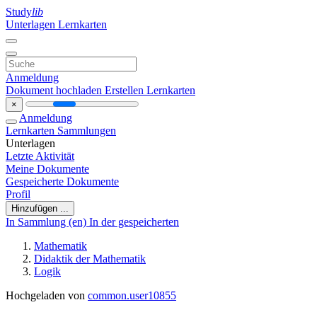
Study
lib
Unterlagen
Lernkarten
Anmeldung
Dokument hochladen
Erstellen Lernkarten
×
Anmeldung
Lernkarten
Sammlungen
Unterlagen
Letzte Aktivität
Meine Dokumente
Gespeicherte Dokumente
Profil
Hinzufügen ...
In Sammlung (en)
In der gespeicherten
Mathematik
Didaktik der Mathematik
Logik
Hochgeladen von
common.user10855