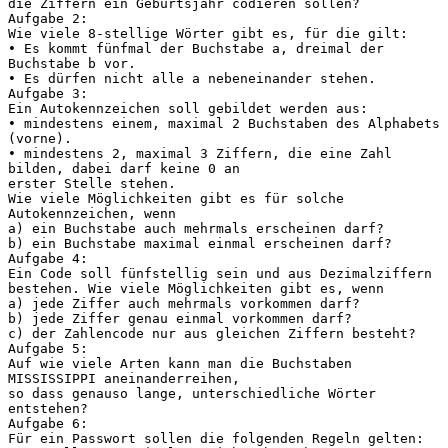
die Ziffern ein Geburtsjahr codieren sollen?
Aufgabe 2:
Wie viele 8-stellige Wörter gibt es, für die gilt:
• Es kommt fünfmal der Buchstabe a, dreimal der
Buchstabe b vor.
• Es dürfen nicht alle a nebeneinander stehen.
Aufgabe 3:
Ein Autokennzeichen soll gebildet werden aus:
• mindestens einem, maximal 2 Buchstaben des Alphabets
(vorne).
• mindestens 2, maximal 3 Ziffern, die eine Zahl
bilden, dabei darf keine 0 an
erster Stelle stehen.
Wie viele Möglichkeiten gibt es für solche
Autokennzeichen, wenn
a) ein Buchstabe auch mehrmals erscheinen darf?
b) ein Buchstabe maximal einmal erscheinen darf?
Aufgabe 4:
Ein Code soll fünfstellig sein und aus Dezimalziffern
bestehen. Wie viele Möglichkeiten gibt es, wenn
a) jede Ziffer auch mehrmals vorkommen darf?
b) jede Ziffer genau einmal vorkommen darf?
c) der Zahlencode nur aus gleichen Ziffern besteht?
Aufgabe 5:
Auf wie viele Arten kann man die Buchstaben
MISSISSIPPI aneinanderreihen,
so dass genauso lange, unterschiedliche Wörter
entstehen?
Aufgabe 6:
Für ein Passwort sollen die folgenden Regeln gelten: