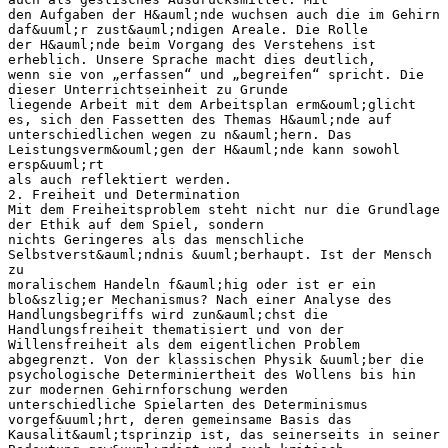
den Aufgaben der H&auml;nde wuchsen auch die im Gehirn
daf&uuml;r zust&auml;ndigen Areale. Die Rolle
der H&auml;nde beim Vorgang des Verstehens ist
erheblich. Unsere Sprache macht dies deutlich,
wenn sie von „erfassen“ und „begreifen“ spricht. Die
dieser Unterrichtseinheit zu Grunde
liegende Arbeit mit dem Arbeitsplan erm&ouml;glicht
es, sich den Fassetten des Themas H&auml;nde auf
unterschiedlichen wegen zu n&auml;hern. Das
Leistungsverm&ouml;gen der H&auml;nde kann sowohl
ersp&uuml;rt
als auch reflektiert werden.
2. Freiheit und Determination
Mit dem Freiheitsproblem steht nicht nur die Grundlage
der Ethik auf dem Spiel, sondern
nichts Geringeres als das menschliche
Selbstverst&auml;ndnis &uuml;berhaupt. Ist der Mensch
zu
moralischem Handeln f&auml;hig oder ist er ein
blo&szlig;er Mechanismus? Nach einer Analyse des
Handlungsbegriffs wird zun&auml;chst die
Handlungsfreiheit thematisiert und von der
Willensfreiheit als dem eigentlichen Problem
abgegrenzt. Von der klassischen Physik &uuml;ber die
psychologische Determiniertheit des Wollens bis hin
zur modernen Gehirnforschung werden
unterschiedliche Spielarten des Determinismus
vorgef&uuml;hrt, deren gemeinsame Basis das
Kausalit&auml;tsprinzip ist, das seinerseits in seiner