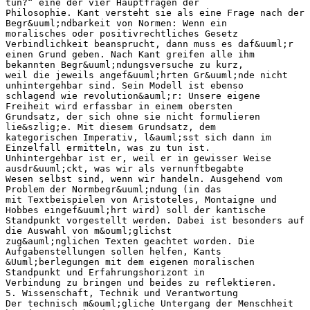
tun?“ eine der vier Hauptfragen der
Philosophie. Kant versteht sie als eine Frage nach der
Begr&uuml;ndbarkeit von Normen: Wenn ein
moralisches oder positivrechtliches Gesetz
Verbindlichkeit beansprucht, dann muss es daf&uuml;r
einen Grund geben. Nach Kant greifen alle ihm
bekannten Begr&uuml;ndungsversuche zu kurz,
weil die jeweils angef&uuml;hrten Gr&uuml;nde nicht
unhintergehbar sind. Sein Modell ist ebenso
schlagend wie revolution&auml;r: Unsere eigene
Freiheit wird erfassbar in einem obersten
Grundsatz, der sich ohne sie nicht formulieren
lie&szlig;e. Mit diesem Grundsatz, dem
kategorischen Imperativ, l&auml;sst sich dann im
Einzelfall ermitteln, was zu tun ist.
Unhintergehbar ist er, weil er in gewisser Weise
ausdr&uuml;ckt, was wir als vernunftbegabte
Wesen selbst sind, wenn wir handeln. Ausgehend vom
Problem der Normbegr&uuml;ndung (in das
mit Textbeispielen von Aristoteles, Montaigne und
Hobbes eingef&uuml;hrt wird) soll der kantische
Standpunkt vorgestellt werden. Dabei ist besonders auf
die Auswahl von m&ouml;glichst
zug&auml;nglichen Texten geachtet worden. Die
Aufgabenstellungen sollen helfen, Kants
&Uuml;berlegungen mit dem eigenen moralischen
Standpunkt und Erfahrungshorizont in
Verbindung zu bringen und beides zu reflektieren.
5. Wissenschaft, Technik und Verantwortung
Der technisch m&ouml;gliche Untergang der Menschheit