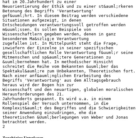
hat im 20.Jahrhundert zu einer
Neuorientierung der Ethik und zu einer st&auml;rkeren
Betonung des Begriffs 'Verantwortung'
gef&uuml;hrt. In diesem Beitrag werden verschiedene
Situationen aufgezeigt, in denen
Entscheidungen verantwortungsvoll getroffen werden
m&uuml;ssen. Es sollen Beispiele von
Wissenschaftlern gegeben werden, denen in ganz
besonderem Ma&szlig;e Verantwortung
zugefallen ist. In Mittelpunkt steht die Frage,
inwiefern der Einzelne in seiner spezifischen
gesellschaftlichen Rolle Verantwortung f&uuml;r seine
Mitmenschen und sp&auml;tere Generationen zu
&uuml;bernehmen hat. In methodischer Hinsicht
schreitet die Reihe vom Bekannten &uuml;ber das
Spektakul&auml;re zum Unbekannten, Theoretischen fort.
Nach einer anf&auml;nglichen Erarbeitung des
Begriffs 'Verantwortung' aus dem Alltagsgebrauch
heraus wird der Bogen hin zur
Wissenschaft und den neuartigen, globalen moralischen
Herausforderungen des 21.
Jahrhunderts gespannt. Es wird u.a. in einem
Rollenspiel der Versuch unternommen, in die
Komplexit&auml;t des Begriffes und die Schwierigkeiten
seiner Anwendung einzudringen, ehe die
theoretischen &Uuml;berlegungen von Weber und Jonas
betrachtet werden.
Zugehörige Unterlagen