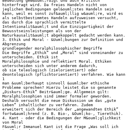
Bedeutung gew&uuml;rdigt und auch kritisch
hinterfragt wird. Da freies Handeln nicht von
jeglichen Bedingungen gel&ouml;stes Handeln sein
kann, weil es sonst zuf&auml;llig w&auml;re, wird es
als selbstbestimmtes Handeln aufzuweisen versucht,
das durch die sprachlich vermittelte
Intentionalit&auml;t und die Einzigartigkeit der
Bewusstseinsleistungen als von der
Naturkausalit&auml;t abgekoppelt gedacht werden kann.
3. Ethik und Moral - &Uuml;bungen zur Definition und
Abgrenzung
grundlegender moralphilosophischer Begriffe
Die Begriffe „Ethik“ und „Moral“ sind voneinander zu
unterscheiden. Ethik ist
Moralphilosophie und reflektiert Moral. Ethiken
unterscheiden sich unter anderem dadurch,
ob sie teleologisch (zielorientiert) oder
deontologisch (pflichtorientiert) verfahren. Wie kann
1
man &uuml;berhaupt sinnvoll &uuml;ber ethische
Probleme sprechen? Hierzu leistet die so genannte
„Diskurs-Ethik“ Beitr&auml;ge. Allgemein gilt:
Moralphilosophien sind immer formaler geworden.
Deshalb versucht die neue Diskussion um das „gute
Leben“ inhaltlicher zu verfahren. Zudem
erweitert sich der Bereich der „angewandten Ethik“
fortw&auml;hrend (z. B. Bio-, &Ouml;ko-, Tierethik).
4. Kant - oder die Bedingungen der M&ouml;glichkeit
von Moral
F&uuml;r Immanuel Kant ist die Frage „Was soll ich