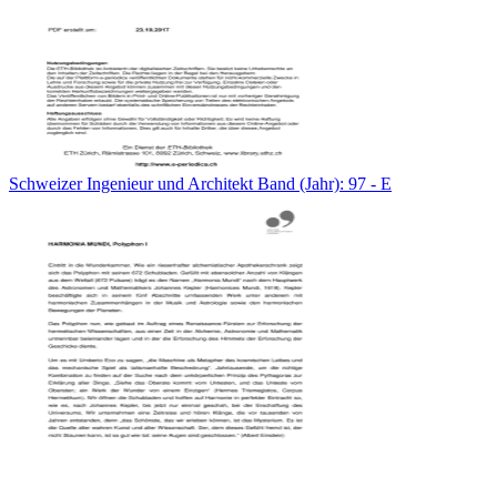
Schweizer Ingenieur und Architekt Band (Jahr): 97 - E