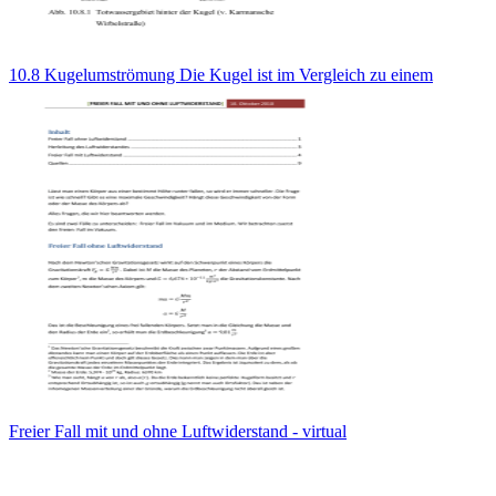
10.8 Kugelumströmung Die Kugel ist im Vergleich zu einem
Freier Fall mit und ohne Luftwiderstand - virtual