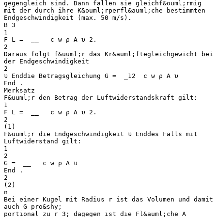
gegengleich sind. Dann fallen sie gleichf&ouml;rmig
mit der durch ihre K&ouml;rperfl&auml;che bestimmten
Endgeschwindigkeit (max. 50 m/s).
B 3
1
​F​ L​ = ​ __ ​ ​ c​ w​ ρ A ​υ​ 2​.
2
Daraus folgt f&uuml;r das Kr&auml;ftegleichgewicht bei
der Endgeschwindigkeit​
2 ​
υ ​End​die Betragsgleichung G = ​ _12 ​ ​c​ w​ ρ A υ ​
End .
Merksatz
F&uuml;r den Betrag der Luftwiderstandskraft gilt:
1
​F​ L​ = ​ __ ​ ​ c​ w​ ρ A ​υ​ 2​.
2
(1)
F&uuml;r die Endgeschwindigkeit ​υ​ End​des Falls mit
Luftwiderstand gilt:
1
2 ​
G = ​ __ ​ ​c​ w​ ρ A υ ​
End .
2
(2)
n
Bei einer Kugel mit Radius r ist das Volumen und damit
auch G pro&shy;
portional zu r​​ 3​; dagegen ist die Fl&auml;che A