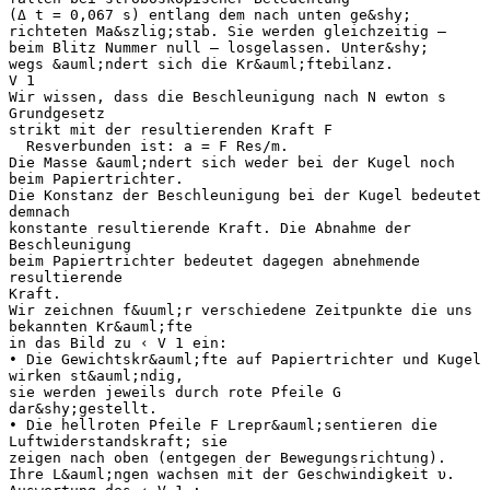
(Δ t = 0,067 s) entlang dem nach unten ge&shy;
richteten Ma&szlig;stab. Sie werden gleichzeitig –
beim Blitz Nummer null – losgelassen. Unter&shy;
wegs &auml;ndert sich die Kr&auml;ftebilanz.
V 1
Wir wissen, dass die Beschleunigung nach N ewton s
Grundgesetz
strikt mit der resultierenden Kraft F
​ ​ Res​verbunden ist: a = ​F​ Res​/m.
Die Masse &auml;ndert sich weder bei der Kugel noch
beim Papiertrichter.
Die Konstanz der Beschleunigung bei der Kugel bedeutet
demnach
konstante resultierende Kraft. Die Abnahme der
Beschleunigung
beim Papiertrichter bedeutet dagegen abnehmende
resultierende
Kraft.
Wir zeichnen f&uuml;r verschiedene Zeitpunkte die uns
bekannten Kr&auml;fte
in das Bild zu ‹ V 1 ein:
• Die Gewichtskr&auml;fte auf Papiertrichter und Kugel
wirken st&auml;ndig,
sie werden jeweils durch rote Pfeile G
dar&shy;gestellt.
• Die hellroten Pfeile ​F​ L​repr&auml;sentieren die
Luftwiderstandskraft; sie
zeigen nach oben (entgegen der Bewegungsrichtung).
Ihre L&auml;ngen wachsen mit der Geschwindigkeit υ.