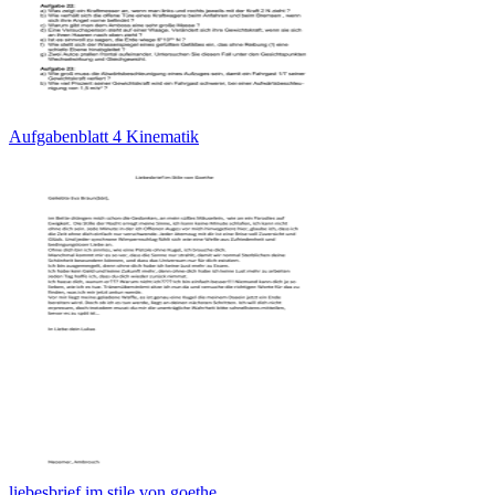
Aufgabenblatt 4 Kinematik
liebesbrief im stile von goethe