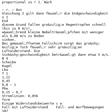
proportional zu r​​ 2​. Nach
​
~ r. – Aus
Gleichung 2 gilt dann f&uuml;r die Endgeschwindigkeit
υ ​2
End
diesem Grund fallen gro&szlig;e Regentropfen schnell
(bis zu 8 m/s),
w&auml;hrend kleine Nebeltr&ouml;pfchen mit weniger
als 0,08 m/s zu Boden
sinken.
Bei ge&ouml;ffnetem Fallschirm sorgt das gro&shy;
&szlig;e Tuch f&uuml;r sehr gro&szlig;en
Luftwiderstand. Die
Sink&shy;geschwindigkeit betr&auml;gt dann etwa 5 m/s.
B 4
Scheibe
Kugel
Lkw
T 1
1,12
0,45
0,8 – 1
Pkw
0,15 – 0,7
Stromlinien- 0,056
form
Einige Widerstandsbeiwerte ​c​ w​
Fall mit Luftwiderstand Fall- und Wurfbewegungen