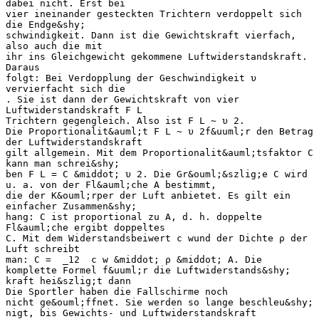
dabei nicht. Erst bei
vier ineinander gesteckten Trichtern verdoppelt sich
die Endge&shy;
schwindigkeit. Dann ist die Gewichtskraft vierfach,
also auch die mit
ihr ins Gleichgewicht gekommene Luftwiderstandskraft.
Daraus
folgt: Bei Verdopplung der Geschwindigkeit υ
vervierfacht sich die
. Sie ist dann der Gewichtskraft von vier
Luftwiderstandskraft ​F​ L​
Trichtern gegengleich. Also ist ​F​ L​ ~ ​υ​ 2​.
Die Proportionalit&auml;t ​F​ L​ ~ ​υ​ 2​f&uuml;r den Betrag
der Luftwiderstandskraft
gilt allgemein. Mit dem Proportionalit&auml;tsfaktor C
kann man schrei&shy;
ben ​F​ L​ = C &middot; ​υ​ 2​. Die Gr&ouml;&szlig;e C wird
u. a. von der Fl&auml;che A bestimmt,
die der K&ouml;rper der Luft anbietet. Es gilt ein
einfacher Zusammen&shy;
hang: C ist proportional zu A, d. h. doppelte
Fl&auml;che ergibt doppeltes
C. Mit dem Widerstandsbeiwert ​c​ w​und der Dichte ρ der
Luft schreibt
man: C = ​ _12 ​ ​c​ w​ &middot; ρ &middot; A. Die
komplette Formel f&uuml;r die Luftwiderstands&shy;
kraft hei&szlig;t dann
Die Sportler haben die Fallschirme noch
nicht ge&ouml;ffnet. Sie werden so lange beschleu&shy;
nigt, bis Gewichts- und Luftwiderstandskraft