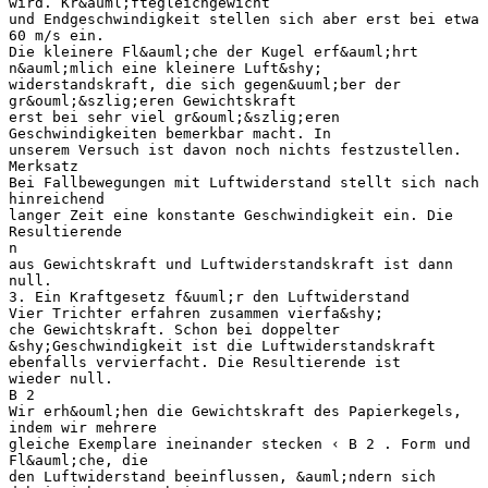
wird. Kr&auml;ftegleichgewicht
und Endgeschwindigkeit stellen sich aber erst bei etwa
60 m/s ein.
Die kleinere Fl&auml;che der Kugel erf&auml;hrt
n&auml;mlich eine kleinere Luft&shy;
widerstandskraft, die sich gegen&uuml;ber der
gr&ouml;&szlig;eren Gewichtskraft
erst bei sehr viel gr&ouml;&szlig;eren
Geschwindigkeiten bemerkbar macht. In
unserem Versuch ist davon noch nichts festzustellen.
Merksatz
Bei Fallbewegungen mit Luftwiderstand stellt sich nach
hinreichend
langer Zeit eine konstante Geschwindigkeit ein. Die
Resultierende
n
aus Gewichtskraft und Luftwiderstandskraft ist dann
null.
3. Ein Kraftgesetz f&uuml;r den Luftwiderstand
Vier Trichter erfahren zusammen vierfa&shy;
che Gewichtskraft. Schon bei doppelter
&shy;Geschwindigkeit ist die Luftwiderstandskraft
ebenfalls vervierfacht. Die Resultierende ist
wieder null.
B 2
Wir erh&ouml;hen die Gewichtskraft des Papierkegels,
indem wir mehrere
gleiche Exemplare ineinander stecken ‹ B 2 . Form und
Fl&auml;che, die
den Luftwiderstand beeinflussen, &auml;ndern sich