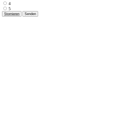
4
5
Stornieren
Senden