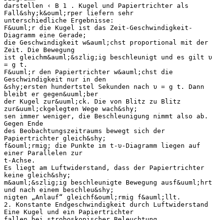
darstellen ‹ B 1 . Kugel und Papiertrichter als
Fall&shy;k&ouml;rper liefern sehr
unterschiedliche Ergebnisse:
F&uuml;r die Kugel ist das Zeit-Geschwindigkeit-
Diagramm eine Gerade;
die Geschwindigkeit w&auml;chst proportional mit der
Zeit. Die Bewegung
ist gleichm&auml;&szlig;ig beschleunigt und es gilt υ
= g t.
F&uuml;r den Papiertrichter w&auml;chst die
Geschwindigkeit nur in den
&shy;ersten hundertstel Sekunden nach υ = g t. Dann
bleibt er gegen&uuml;ber
der Kugel zur&uuml;ck. Die von Blitz zu Blitz
zur&uuml;ckgelegten Wege wach&shy;
sen immer weniger, die Beschleunigung nimmt also ab.
Gegen Ende
des Beobachtungszeitraums bewegt sich der
Papiertrichter gleich&shy;
f&ouml;rmig; die Punkte im t-υ-Diagramm liegen auf
einer Parallelen zur
t-Achse.
Es liegt am Luftwiderstand, dass der Papiertrichter
keine gleich&shy;
m&auml;&szlig;ig beschleunigte Bewegung ausf&uuml;hrt
und nach einem beschleu&shy;
nigten „Anlauf“ gleichf&ouml;rmig f&auml;llt.
2. Konstante Endgeschwindigkeit durch Luftwiderstand
Eine Kugel und ein Papiertrichter
fallen bei stroboskopischer Beleuchtung