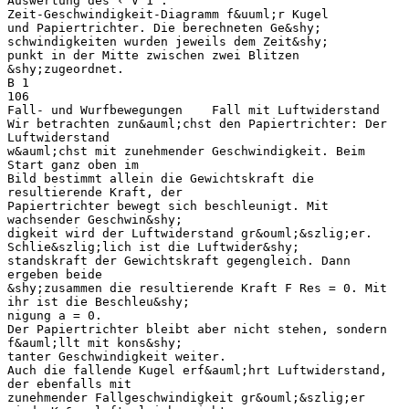
Auswertung des ‹ V 1 :
Zeit-Geschwindigkeit-Diagramm f&uuml;r Kugel
und Papiertrichter. Die berechneten Ge&shy;
schwindigkeiten wurden jeweils dem Zeit&shy;
punkt in der Mitte zwischen zwei Blitzen
&shy;zugeordnet.
B 1
106
Fall- und Wurfbewegungen Fall mit Luftwiderstand
Wir betrachten zun&auml;chst den Papiertrichter: Der
Luftwiderstand
w&auml;chst mit zunehmender Geschwindigkeit. Beim
Start ganz oben im
Bild bestimmt allein die Gewichtskraft die
resultierende Kraft, der
Papiertrichter bewegt sich beschleunigt. Mit
wachsender Geschwin&shy;
digkeit wird der Luftwiderstand gr&ouml;&szlig;er.
Schlie&szlig;lich ist die Luftwider&shy;
standskraft der Gewichtskraft gegengleich. Dann
ergeben beide
&shy;zusammen die resultierende Kraft ​F​ Res​ = 0. Mit
ihr ist die Beschleu&shy;
nigung a = 0.
Der Papiertrichter bleibt aber nicht stehen, sondern
f&auml;llt mit kons&shy;
tanter Geschwindigkeit weiter.
Auch die fallende Kugel erf&auml;hrt Luftwiderstand,
der ebenfalls mit
zunehmender Fallgeschwindigkeit gr&ouml;&szlig;er