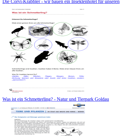
Die Corvi-Krabbler - wir bauen ein Insektenhotel für unseren
Was ist ein Schmetterling? - Natur und Tierpark Goldau