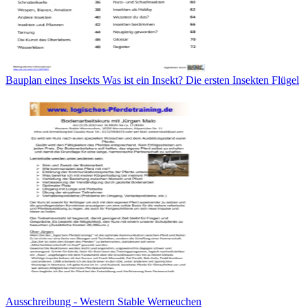
Bauplan eines Insekts Was ist ein Insekt? Die ersten Insekten Flügel
Ausschreibung - Western Stable Werneuchen