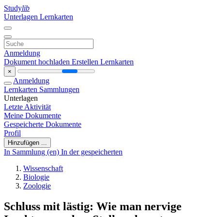
Study
lib
Unterlagen
Lernkarten
Anmeldung
Dokument hochladen
Erstellen Lernkarten
×
Anmeldung
Lernkarten
Sammlungen
Unterlagen
Letzte Aktivität
Meine Dokumente
Gespeicherte Dokumente
Profil
Hinzufügen ...
In Sammlung (en)
In der gespeicherten
Wissenschaft
Biologie
Zoologie
Schluss mit lästig: Wie man nervige