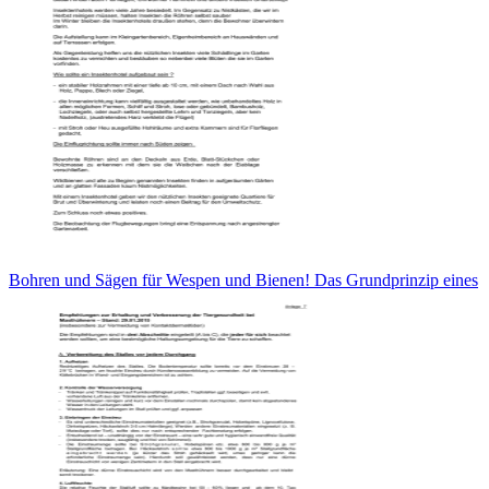
Bohren und Sägen für Wespen und Bienen! Das Grundprinzip eines