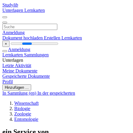
Study
lib
Unterlagen
Lernkarten
Anmeldung
Dokument hochladen
Erstellen Lernkarten
×
Anmeldung
Lernkarten
Sammlungen
Unterlagen
Letzte Aktivität
Meine Dokumente
Gespeicherte Dokumente
Profil
Hinzufügen ...
In Sammlung (en)
In der gespeicherten
Wissenschaft
Biologie
Zoologie
Entomologie
ein Service von