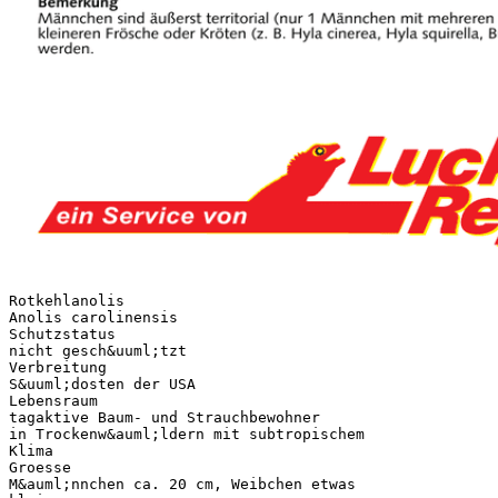
Rotkehlanolis
Anolis carolinensis
Schutzstatus
nicht gesch&uuml;tzt
Verbreitung
S&uuml;dosten der USA
Lebensraum
tagaktive Baum- und Strauchbewohner
in Trockenw&auml;ldern mit subtropischem
Klima
Groesse
M&auml;nnchen ca. 20 cm, Weibchen etwas