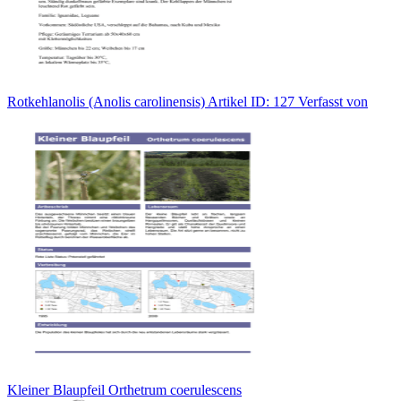
Rotkehlanolis (Anolis carolinensis) Artikel ID: 127 Verfasst von
Kleiner Blaupfeil Orthetrum coerulescens