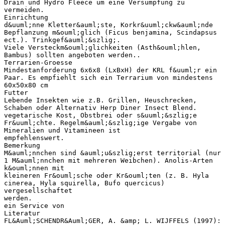
Drain und Hydro Fleece um eine Versumpfung zu
vermeiden.
Einrichtung
d&uuml;nne Kletter&auml;ste, Korkr&uuml;ckw&auml;nde
Bepflanzung m&ouml;glich (Ficus benjamina, Scindapsus
ect.). Trinkgef&auml;&szlig;.
Viele Versteckm&ouml;glichkeiten (Asth&ouml;hlen,
Bambus) sollten angeboten werden..
Terrarien-Groesse
Mindestanforderung 6x6x8 (LxBxH) der KRL f&uuml;r ein
Paar. Es empfiehlt sich ein Terrarium von mindestens
60x50x80 cm
Futter
Lebende Insekten wie z.B. Grillen, Heuschrecken,
Schaben oder Alternativ Herp Diner Insect Blend.
vegetarische Kost, Obstbrei oder s&uuml;&szlig;e
Fr&uuml;chte. Regelm&auml;&szlig;ige Vergabe von
Mineralien und Vitamineen ist
empfehlenswert.
Bemerkung
M&auml;nnchen sind &auml;u&szlig;erst territorial (nur
1 M&auml;nnchen mit mehreren Weibchen). Anolis-Arten
k&ouml;nnen mit
kleineren Fr&ouml;sche oder Kr&ouml;ten (z. B. Hyla
cinerea, Hyla squirella, Bufo quercicus)
vergesellschaftet
werden.
ein Service von
Literatur
FL&Auml;SCHENDR&Auml;GER, A. &amp; L. WIJFFELS (1997):