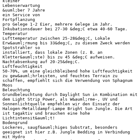
kleiner
Lebenserwartung
&uuml;ber 7 Jahre
ein Service von
Fortpflanzung
pro Gelege 1-2 Eier, mehrere Gelege im Jahr.
Inkubationsdauer bei 27-30 &deg;C etwa 40-60 Tage.
Temperatur
Lufttemperatur zwischen 25-28&deg;C, Lokale
Erw&auml;rmung bis 33&deg;C, zu diesem Zweck werden
Spotstrahler so
installiert, dass lokale Zonen (z. B. an
Kletter&auml;ste) bis zu 45 &deg;C aufweisen.
Nachtabsenkung auf 20-25&deg;C.
Luftfeuchtigkeit
50-70%, um eine gleichbleibend hohe Luftfeuchtigkeit
zu gew&auml;hrleisten, und feuchtes Terrain zu
schaffen, empfiehlt sich die Verwendung von Sphagnum
Moos
Beleuchtung
Grundbeleuchtung durch Daylight Sun in Kombination mit
dem Light Strip Power, als W&auml;rme-, UV und
Sonnenlichtquelle empfehlen wir den Einsatz der
Halogen-Metalldampf-Lampe Bright Sun Jungle. Die Art
ist tagaktiv und brauchen eine hohe
Lichtintensit&auml;t!
Bodengrund
Lockeres, saugf&auml;higes Substrat, besonders
geeignet ist hier z.B. Jungle Bedding in Verbindung
mit Hydro