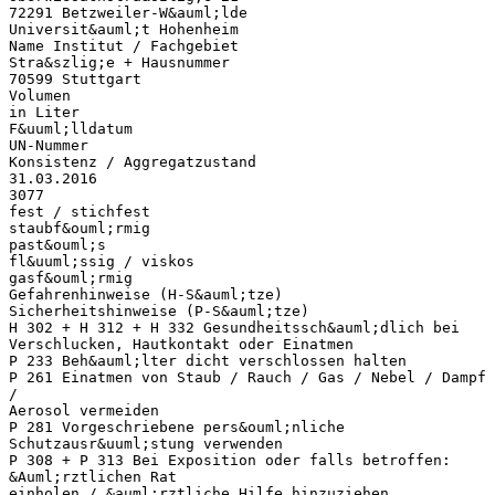
72291 Betzweiler-W&auml;lde
Universit&auml;t Hohenheim
Name Institut / Fachgebiet
Stra&szlig;e + Hausnummer
70599 Stuttgart
Volumen
in Liter
F&uuml;lldatum
UN-Nummer
Konsistenz / Aggregatzustand
31.03.2016
3077
fest / stichfest
staubf&ouml;rmig
past&ouml;s
fl&uuml;ssig / viskos
gasf&ouml;rmig
Gefahrenhinweise (H-S&auml;tze)
Sicherheitshinweise (P-S&auml;tze)
H 302 + H 312 + H 332 Gesundheitssch&auml;dlich bei
Verschlucken, Hautkontakt oder Einatmen
P 233 Beh&auml;lter dicht verschlossen halten
P 261 Einatmen von Staub / Rauch / Gas / Nebel / Dampf
/
Aerosol vermeiden
P 281 Vorgeschriebene pers&ouml;nliche
Schutzausr&uuml;stung verwenden
P 308 + P 313 Bei Exposition oder falls betroffen:
&Auml;rztlichen Rat
einholen / &auml;rztliche Hilfe hinzuziehen