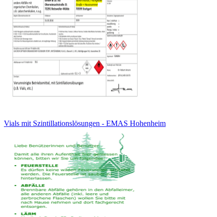
Vials mit Szintillationslösungen - EMAS Hohenheim