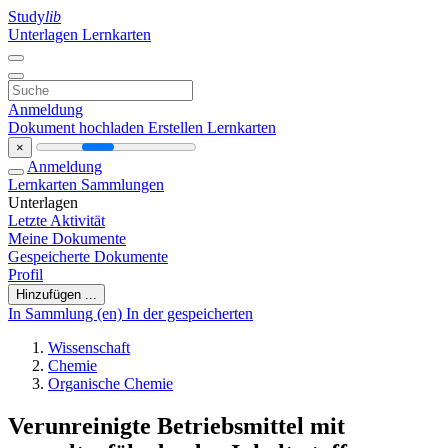
Study
lib
Unterlagen
Lernkarten
Anmeldung
Dokument hochladen
Erstellen Lernkarten
×
Anmeldung
Lernkarten
Sammlungen
Unterlagen
Letzte Aktivität
Meine Dokumente
Gespeicherte Dokumente
Profil
Hinzufügen ...
In Sammlung (en)
In der gespeicherten
Wissenschaft
Chemie
Organische Chemie
Verunreinigte Betriebsmittel mit