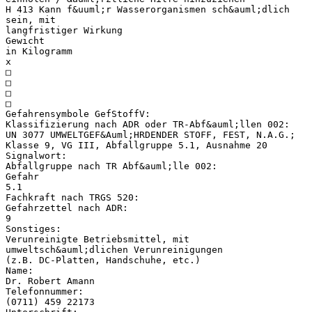
H 413 Kann f&uuml;r Wasserorganismen sch&auml;dlich
sein, mit
langfristiger Wirkung
Gewicht
in Kilogramm
x
□
□
□
□
Gefahrensymbole GefStoffV:
Klassifizierung nach ADR oder TR-Abf&auml;llen 002:
UN 3077 UMWELTGEF&Auml;HRDENDER STOFF, FEST, N.A.G.;
Klasse 9, VG III, Abfallgruppe 5.1, Ausnahme 20
Signalwort:
Abfallgruppe nach TR Abf&auml;lle 002:
Gefahr
5.1
Fachkraft nach TRGS 520:
Gefahrzettel nach ADR:
9
Sonstiges:
Verunreinigte Betriebsmittel, mit
umweltsch&auml;dlichen Verunreinigungen
(z.B. DC-Platten, Handschuhe, etc.)
Name:
Dr. Robert Amann
Telefonnummer:
(0711) 459 22173