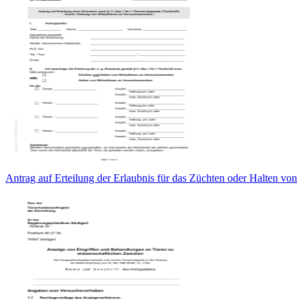
Antrag auf Erteilung der Erlaubnis für das Züchten oder Halten von