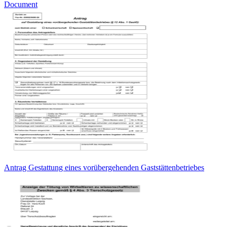
Document
Antrag Gestattung eines vorübergehenden Gaststättenbetriebes