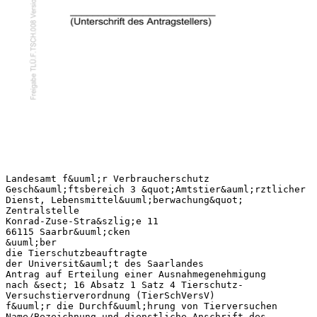
Landesamt f&uuml;r Verbraucherschutz
Gesch&auml;ftsbereich 3 &quot;Amtstier&auml;rztlicher
Dienst, Lebensmittel&uuml;berwachung&quot;
Zentralstelle
Konrad-Zuse-Stra&szlig;e 11
66115 Saarbr&uuml;cken
&uuml;ber
die Tierschutzbeauftragte
der Universit&auml;t des Saarlandes
Antrag auf Erteilung einer Ausnahmegenehmigung
nach &sect; 16 Absatz 1 Satz 4 Tierschutz-
Versuchstierverordnung (TierSchVersV)
f&uuml;r die Durchf&uuml;hrung von Tierversuchen
Name/Bezeichnung und dienstliche Anschrift des