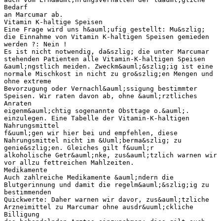
Bedarf
an Marcumar ab.
Vitamin K-haltige Speisen
Eine Frage wird uns h&auml;ufig gestellt: Mu&szlig;
die Einnahme von Vitamin K-haltigen Speisen gemieden
werden ?: Nein !
Es ist nicht notwendig, da&szlig; die unter Marcumar
stehenden Patienten alle Vitamin-K-haltigen Speisen
&auml;ngstlich meiden. Zweckm&auml;&szlig;ig ist eine
normale Mischkost in nicht zu gro&szlig;en Mengen und
ohne extreme
Bevorzugung oder Vernachl&auml;ssigung bestimmter
Speisen. Wir raten davon ab, ohne &auml;rztliches
Anraten
eigenm&auml;chtig sogenannte Obsttage o.&auml;.
einzulegen. Eine Tabelle der Vitamin-K-haltigen
Nahrungsmittel
f&uuml;gen wir hier bei und empfehlen, diese
Nahrungsmittel nicht im &Uuml;berma&szlig; zu
genie&szlig;en. Gleiches gilt f&uuml;r
alkoholische Getr&auml;nke, zus&auml;tzlich warnen wir
vor allzu fettreichen Mahlzeiten.
Medikamente
Auch zahlreiche Medikamente &auml;ndern die
Blutgerinnung und damit die regelm&auml;&szlig;ig zu
bestimmenden
Quickwerte: Daher warnen wir davor, zus&auml;tzliche
Arzneimittel zu Marcumar ohne ausdr&uuml;ckliche
Billigung