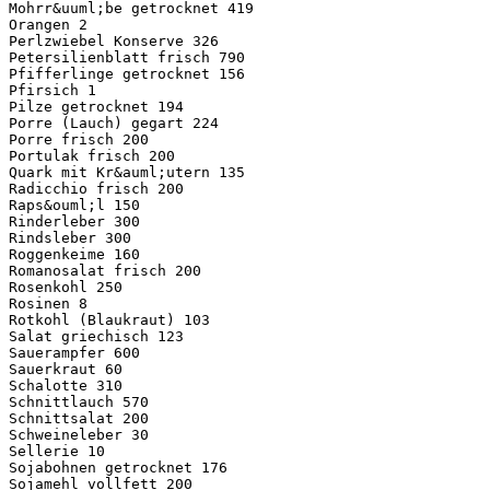
Mohrr&uuml;be getrocknet 419
Orangen 2
Perlzwiebel Konserve 326
Petersilienblatt frisch 790
Pfifferlinge getrocknet 156
Pfirsich 1
Pilze getrocknet 194
Porre (Lauch) gegart 224
Porre frisch 200
Portulak frisch 200
Quark mit Kr&auml;utern 135
Radicchio frisch 200
Raps&ouml;l 150
Rinderleber 300
Rindsleber 300
Roggenkeime 160
Romanosalat frisch 200
Rosenkohl 250
Rosinen 8
Rotkohl (Blaukraut) 103
Salat griechisch 123
Sauerampfer 600
Sauerkraut 60
Schalotte 310
Schnittlauch 570
Schnittsalat 200
Schweineleber 30
Sellerie 10
Sojabohnen getrocknet 176
Sojamehl vollfett 200