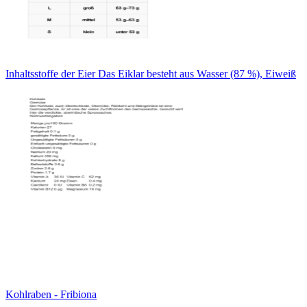
Inhaltsstoffe der Eier Das Eiklar besteht aus Wasser (87 %), Eiweiß
Kohlraben - Fribiona