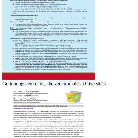
Gerinnungshemmung - herzzentrum.de - Universitäts