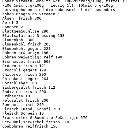
Hoher Vitamin-Gehalt: &gt; 100&micro;g/100g, mittel 10
-100 &micro;g/100g, niedrig &lt; 10&micro;g/100g
hervorgehoben sind die Lebensmittel mit besonders
hohen Mengen an Vitamin K
Algen, frisch 300
Apfel 5
Bananen 2
Blattgem&uuml;se 280
Blattsalat mit Dressing 153
Blumenkohl 300
Blumenkohl frisch 208
Blumenkohl gegart 221
Bohnen gr&uuml;n 186
Bohnen wei&szlig; reif 190
Brennessel frisch 600
Broccoli frisch 121
Broccoli gegart 129
Chicoree frisch 200
Chinakohl gegart 264
Dorschleber 100
Eisbergsalat frisch 112
Endivien frisch 200
Erdbeeren 10
Feldsalat frisch 200
Fenchel frisch 240
Fleisch (Rind, Schaf) 200
Fleisch Schwein 18
Frankfurter Gr&uuml;ne So&szlig;e 570
Gem&uuml;sezwiebel frisch 310
Goabohnen reiffrisch 150