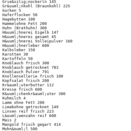
Grie&szlig;nockerln 145
Gr&uuml;nkohl (Braunkohl) 225
Gurken 5
Haferflocken 50
Hagebutten 100
Hammelohne Fett 200
Huhn (Brathuhn) 300
H&uuml;hnerei Eigelb 147
H&uuml;hnerei gesamt 45
H&uuml;hnerei Volleipulver 160
H&uuml;hnerleber 600
Kalbsleber 150
Karotten 30
Kartoffeln 50
Knoblauch frisch 300
Knoblauch getrocknet 783
Knoblauch Pulver 791
Knollensellerie frisch 100
Kopfsalat frisch 200
Kr&auml;uterbutter 112
Kresse frisch 600
K&uuml;chenkr&auml;uter 300
Kuhmilch 4
Lamm ohne Fett 200
Limabohne getrocknet 149
Linsen reif frisch 223
L&ouml;wenzahn reif 600
Mais 2
Mangold frisch gegart 414
Mohn&ouml;l 500