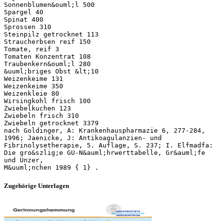
Sonnenblumen&ouml;l 500
Spargel 40
Spinat 400
Sprossen 310
Steinpilz getrocknet 113
Straucherbsen reif 150
Tomate, reif 3
Tomaten Konzentrat 108
Traubenkern&ouml;l 280
&uuml;briges Obst &lt;10
Weizenkeime 131
Weizenkeime 350
Weizenkleie 80
Wirsingkohl frisch 100
Zwiebelkuchen 123
Zwiebeln frisch 310
Zwiebeln getrocknet 3379
nach Goldinger, A: Krankenhauspharmazie 6, 277-284,
1996; Jaenicke, J: Antikoagulanzien- und
Fibrinolysetherapie, 5. Auflage, S. 237; I. Elfmadfa:
Die gro&szlig;e GU-N&auml;hrwerttabelle, Gr&auml;fe
und Unzer,
Zugehörige Unterlagen