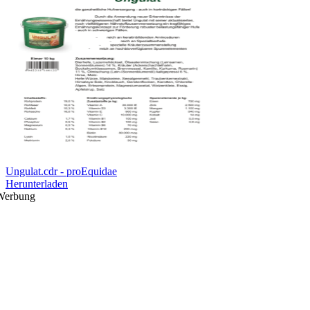
Ungulat.cdr - proEquidae
Herunterladen
Werbung