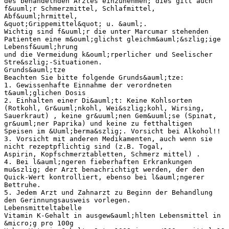
des behandelnden Arztes einzunehmen; dies gilt auch
f&uuml;r Schmerzmittel, Schlafmittel,
Abf&uuml;hrmittel,
&quot;Grippemittel&quot; u. &auml;.
Wichtig sind f&uuml;r die unter Marcumar stehenden
Patienten eine m&ouml;glichst gleichm&auml;&szlig;ige
Lebensf&uuml;hrung
und die Vermeidung k&ouml;rperlicher und Seelischer
Stre&szlig;-Situationen.
Grunds&auml;tze
Beachten Sie bitte folgende Grunds&auml;tze:
1. Gewissenhafte Einnahme der verordneten
t&auml;glichen Dosis
2. Einhalten einer Di&auml;t: Keine Kohlsorten
(Rotkohl, Gr&uuml;nkohl, Wei&szlig;kohl, Wirsing,
Sauerkraut) , keine gr&uuml;nen Gem&uuml;se (Spinat,
gr&uuml;ner Paprika) und keine zu fetthaltigen
Speisen im &Uuml;berma&szlig;. Vorsicht bei Alkohol!!
3. Vorsicht mit anderen Medikamenten, auch wenn sie
nicht rezeptpflichtig sind (z.B. Togal,
Aspirin, Kopfschmerztabletten, Schmerz mittel) .
4. Bei l&auml;ngeren fieberhaften Erkrankungen
mu&szlig; der Arzt benachrichtigt werden, der den
Quick-Wert kontrolliert, ebenso bei l&auml;ngerer
Bettruhe.
5. Jedem Arzt und Zahnarzt zu Beginn der Behandlung
den Gerinnungsausweis vorlegen.
Lebensmitteltabelle
Vitamin K-Gehalt in ausgew&auml;hlten Lebensmittel in
&micro;g pro 100g