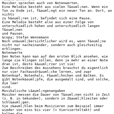
Musiker sprechen auch von Notenwerten.
Eine Melodie besteht aus vielen T&ouml;nen. Wenn ein
Ton zu Ende ist, f&auml;ngt ein neuer Ton an. Dort, wo
nichts
zu h&ouml;ren ist, befindet sich eine Pause.
Eine Melodie besteht also aus einer Folge von
unterschiedlich hohen und unterschiedlich langen
T&ouml;nen
und Pausen.
&copy; Stefan Wennemann
Noch un&uuml;bersichtlicher wird es, wenn T&ouml;ne
nicht nur nacheinander, sondern auch gleichzeitig
erklingen.
Notenwerte
Den Noten kann man auf den ersten Blick ansehen, wie
lange sie klingen sollen, denn je mehr an einer Note
dran ist, desto k&uuml;rzer ist sie!
Zum Beschreiben des Aussehens brauchst du eigentlich
nur vier Fachausdr&uuml;cke lernen, und zwar
Notenkopf, Notenhals, F&auml;hnchen und Balken. Es
gibt Notenk&ouml;pfe, die ausgemalt sind, und solche,
die leer
sind.
Musikalische L&auml;ngenangaben
Musiker messen die Dauer von T&ouml;nen nicht in Zeit
(z. B. in Sekunden), sondern in Z&auml;hlzeiten oder
Schl&auml;gen.
Sie z&auml;hlen beim Musizieren zum Beispiel immer
wieder von eins bis vier (= Viervierteltakt) und
halten die