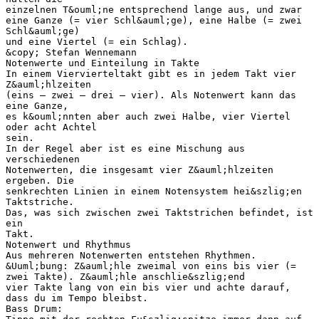
einzelnen T&ouml;ne entsprechend lange aus, und zwar
eine Ganze (= vier Schl&auml;ge), eine Halbe (= zwei
Schl&auml;ge)
und eine Viertel (= ein Schlag).
&copy; Stefan Wennemann
Notenwerte und Einteilung in Takte
In einem Viervierteltakt gibt es in jedem Takt vier
Z&auml;hlzeiten
(eins – zwei – drei – vier). Als Notenwert kann das
eine Ganze,
es k&ouml;nnten aber auch zwei Halbe, vier Viertel
oder acht Achtel
sein.
In der Regel aber ist es eine Mischung aus
verschiedenen
Notenwerten, die insgesamt vier Z&auml;hlzeiten
ergeben. Die
senkrechten Linien in einem Notensystem hei&szlig;en
Taktstriche.
Das, was sich zwischen zwei Taktstrichen befindet, ist
ein
Takt.
Notenwert und Rhythmus
Aus mehreren Notenwerten entstehen Rhythmen.
&Uuml;bung: Z&auml;hle zweimal von eins bis vier (=
zwei Takte). Z&auml;hle anschlie&szlig;end
vier Takte lang von ein bis vier und achte darauf,
dass du im Tempo bleibst.
Bass Drum: