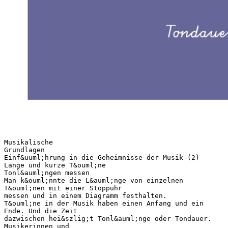
Musikalische
Grundlagen
Einf&uuml;hrung in die Geheimnisse der Musik (2)
Lange und kurze T&ouml;ne
Tonl&auml;ngen messen
Man k&ouml;nnte die L&auml;nge von einzelnen
T&ouml;nen mit einer Stoppuhr
messen und in einem Diagramm festhalten.
T&ouml;ne in der Musik haben einen Anfang und ein
Ende. Und die Zeit
dazwischen hei&szlig;t Tonl&auml;nge oder Tondauer.
Musikerinnen und