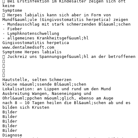
 Bei Erstinfektion im Kindesalter zeigen sich oft
keine
Symptome
 Herpes labialis kann sich aber in Form von
Mundf&auml;ule (Gingivostomatitis herpetica) zeigen
- Mundausschlag mit stark schmerzenden Bl&auml;schen
- Fieber
- Lymphknotenschwellung
- allgemeines Krankheitsgef&uuml;hl
Gingivostomatitis herpetica
www.dentalmedsoft.com
Symptome Herpes labialis
 Juckreiz uns Spannungsgef&uuml;hl an der betroffenen




Hautstelle, selten Schmerzen
kleine n&auml;ssende Bl&auml;schen
Lokalisation: an Lippen und rund um den Mund
Ausbreitung Wangen, Naseneingang und
Ohrl&auml;ppchen m&ouml;glich, ebenso am Auge
nach 8 – 10 Tagen heilen die Bl&auml;schen ab und es
bilden sich Krusten
Bilder
Bilder
Bilder
Bilder
Bilder
Diagnose