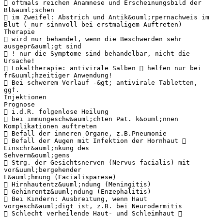
 oftmals reichen Anamnese und Erscheinungsbild der
Bl&auml;schen
 im Zweifel: Abstrich und Antik&ouml;rpernachweis im
Blut ( nur sinnvoll bei erstmaligem Auftreten)
Therapie
 wird nur behandel, wenn die Beschwerden sehr
ausgepr&auml;gt sind
 ! nur die Symptome sind behandelbar, nicht die
Ursache!
 Lokaltherapie: antivirale Salben  helfen nur bei
fr&uuml;hzeitiger Anwendung!
 Bei schwerem Verlauf -&gt; antivirale Tabletten,
ggf.
Injektionen
Prognose
 i.d.R. folgenlose Heilung
 bei immungeschw&auml;chten Pat. k&ouml;nnen
Komplikationen auftreten
 Befall der inneren Organe, z.B.Pneumonie
 Befall der Augen mit Infektion der Hornhaut 
Einschr&auml;nkung des
Sehverm&ouml;gens
 Strg. der Gesichtsnerven (Nervus facialis) mit
vor&uuml;bergehender
L&auml;hmung (Facialisparese)
 Hirnhautentz&uuml;ndung (Meningitis)
 Gehinrentz&uuml;ndung (Enzephalitis)
 Bei Kindern: Ausbreitung, wenn Haut
vorgesch&auml;digt ist, z.B. bei Neurodermitis
 Schlecht verheilende Haut- und Schleimhaut 