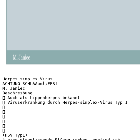
Herpes simplex Virus
ACHTUNG SCHL&Auml;FER!
M. Janiec
Beschreibung
 Auch als Lippenherpes bekannt
 Viruserkrankung durch Herpes-simplex-Virus Typ 1






(HSV Typ1)
kleine n&auml;ssende Bl&auml;schen, empfindlich,