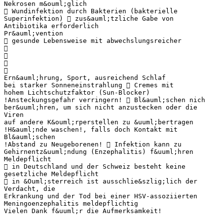
Nekrosen m&ouml;glich
 Wundinfektion durch Bakterien (bakterielle
Superinfektion)  zus&auml;tzliche Gabe von
Antibiotika erforderlich
Pr&auml;vention
 gesunde Lebensweise mit abwechslungsreicher




Ern&auml;hrung, Sport, ausreichend Schlaf
bei starker Sonneneinstrahlung  Cremes mit
hohem Lichtschutzfaktor (Sun-Blocker)
!Ansteckungsgefahr verringern!  Bl&auml;schen nich
ber&uuml;hren, um sich nicht anzustecken oder die
Viren
auf andere K&ouml;rperstellen zu &uuml;bertragen
!H&auml;nde waschen!, falls doch Kontakt mit
Bl&auml;schen
!Abstand zu Neugeborenen!  Infektion kann zu
Gehirnentz&uuml;ndung (Enzephalitis) f&uuml;hren
Meldepflicht
 in Deutschland und der Schweiz besteht keine
gesetzliche Meldepflicht
 in &Ouml;sterreich ist ausschlie&szlig;lich der
Verdacht, die
Erkrankung und der Tod bei einer HSV-assoziierten
Meningoenzephalitis meldepflichtig