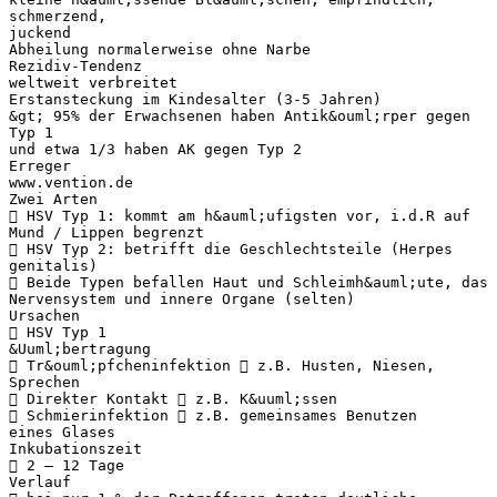
schmerzend,
juckend
Abheilung normalerweise ohne Narbe
Rezidiv-Tendenz
weltweit verbreitet
Erstansteckung im Kindesalter (3-5 Jahren)
&gt; 95% der Erwachsenen haben Antik&ouml;rper gegen
Typ 1
und etwa 1/3 haben AK gegen Typ 2
Erreger
www.vention.de
Zwei Arten
 HSV Typ 1: kommt am h&auml;ufigsten vor, i.d.R auf
Mund / Lippen begrenzt
 HSV Typ 2: betrifft die Geschlechtsteile (Herpes
genitalis)
 Beide Typen befallen Haut und Schleimh&auml;ute, das
Nervensystem und innere Organe (selten)
Ursachen
 HSV Typ 1
&Uuml;bertragung
 Tr&ouml;pfcheninfektion  z.B. Husten, Niesen,
Sprechen
 Direkter Kontakt  z.B. K&uuml;ssen
 Schmierinfektion  z.B. gemeinsames Benutzen
eines Glases
Inkubationszeit
 2 – 12 Tage
Verlauf