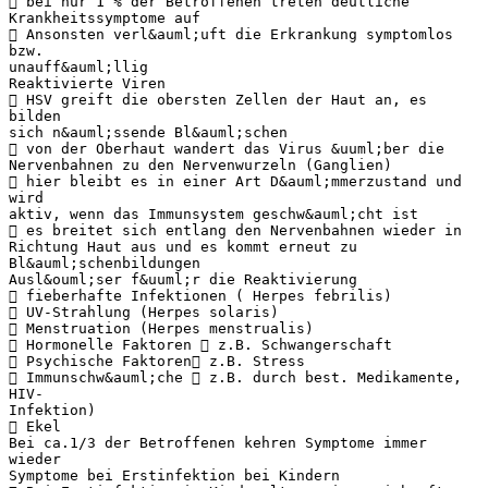
 bei nur 1 % der Betroffenen treten deutliche
Krankheitssymptome auf
 Ansonsten verl&auml;uft die Erkrankung symptomlos
bzw.
unauff&auml;llig
Reaktivierte Viren
 HSV greift die obersten Zellen der Haut an, es
bilden
sich n&auml;ssende Bl&auml;schen
 von der Oberhaut wandert das Virus &uuml;ber die
Nervenbahnen zu den Nervenwurzeln (Ganglien)
 hier bleibt es in einer Art D&auml;mmerzustand und
wird
aktiv, wenn das Immunsystem geschw&auml;cht ist
 es breitet sich entlang den Nervenbahnen wieder in
Richtung Haut aus und es kommt erneut zu
Bl&auml;schenbildungen
Ausl&ouml;ser f&uuml;r die Reaktivierung
 fieberhafte Infektionen ( Herpes febrilis)
 UV-Strahlung (Herpes solaris)
 Menstruation (Herpes menstrualis)
 Hormonelle Faktoren  z.B. Schwangerschaft
 Psychische Faktoren z.B. Stress
 Immunschw&auml;che  z.B. durch best. Medikamente,
HIV-
Infektion)
 Ekel
Bei ca.1/3 der Betroffenen kehren Symptome immer
wieder
Symptome bei Erstinfektion bei Kindern