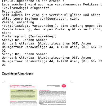
Fr&uuml;hgeborene in den ersten 6
Lebenswochen) wird auch ein virushemmendes Medikament
(Zovirax&deg;) eingesetzt.
Prophylaxe:
Seit Jahren ist eine gut vertr&auml;gliche und nicht
allzu teure Impfung verf&uuml;gbar, siehe
Varicellenimpfung
(Varilrix&deg;, Varivax&deg;). Eine Impfung gegen die
Zweiterkrankung, den Herpes Zoster gibt es seit 2008,
siehe
Zosterimpfung (Zostavax&deg;)
&copy; Dr. Johann Sommer
Wohnpark Alterlaa, &Auml;rztezentrum OST, Anton
Baumgartner Stra&szlig;e 44, A-1230 Wien, (01) 667 32
01
&copy; Dr. Johann Sommer
Wohnpark Alterlaa, &Auml;rztezentrum OST, Anton
Baumgartner Stra&szlig;e 44, A-1230 Wien, (01) 667 32
Zugehörige Unterlagen