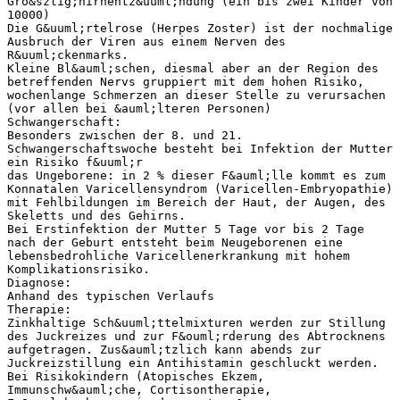
Gro&szlig;hirnentz&uuml;ndung (ein bis zwei Kinder von
10000)
Die G&uuml;rtelrose (Herpes Zoster) ist der nochmalige
Ausbruch der Viren aus einem Nerven des
R&uuml;ckenmarks.
Kleine Bl&auml;schen, diesmal aber an der Region des
betreffenden Nervs gruppiert mit dem hohen Risiko,
wochenlange Schmerzen an dieser Stelle zu verursachen
(vor allen bei &auml;lteren Personen)
Schwangerschaft:
Besonders zwischen der 8. und 21.
Schwangerschaftswoche besteht bei Infektion der Mutter
ein Risiko f&uuml;r
das Ungeborene: in 2 % dieser F&auml;lle kommt es zum
Konnatalen Varicellensyndrom (Varicellen-Embryopathie)
mit Fehlbildungen im Bereich der Haut, der Augen, des
Skeletts und des Gehirns.
Bei Erstinfektion der Mutter 5 Tage vor bis 2 Tage
nach der Geburt entsteht beim Neugeborenen eine
lebensbedrohliche Varicellenerkrankung mit hohem
Komplikationsrisiko.
Diagnose:
Anhand des typischen Verlaufs
Therapie:
Zinkhaltige Sch&uuml;ttelmixturen werden zur Stillung
des Juckreizes und zur F&ouml;rderung des Abtrocknens
aufgetragen. Zus&auml;tzlich kann abends zur
Juckreizstillung ein Antihistamin geschluckt werden.
Bei Risikokindern (Atopisches Ekzem,
Immunschw&auml;che, Cortisontherapie,