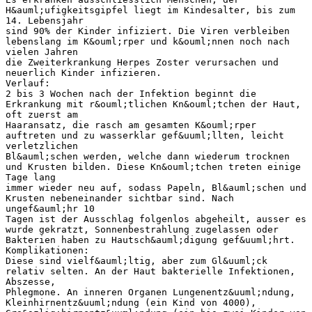
H&auml;ufigkeitsgipfel liegt im Kindesalter, bis zum
14. Lebensjahr
sind 90% der Kinder infiziert. Die Viren verbleiben
lebenslang im K&ouml;rper und k&ouml;nnen noch nach
vielen Jahren
die Zweiterkrankung Herpes Zoster verursachen und
neuerlich Kinder infizieren.
Verlauf:
2 bis 3 Wochen nach der Infektion beginnt die
Erkrankung mit r&ouml;tlichen Kn&ouml;tchen der Haut,
oft zuerst am
Haaransatz, die rasch am gesamten K&ouml;rper
auftreten und zu wasserklar gef&uuml;llten, leicht
verletzlichen
Bl&auml;schen werden, welche dann wiederum trocknen
und Krusten bilden. Diese Kn&ouml;tchen treten einige
Tage lang
immer wieder neu auf, sodass Papeln, Bl&auml;schen und
Krusten nebeneinander sichtbar sind. Nach
ungef&auml;hr 10
Tagen ist der Ausschlag folgenlos abgeheilt, ausser es
wurde gekratzt, Sonnenbestrahlung zugelassen oder
Bakterien haben zu Hautsch&auml;digung gef&uuml;hrt.
Komplikationen:
Diese sind vielf&auml;ltig, aber zum Gl&uuml;ck
relativ selten. An der Haut bakterielle Infektionen,
Abszesse,
Phlegmone. An inneren Organen Lungenentz&uuml;ndung,
Kleinhirnentz&uuml;ndung (ein Kind von 4000),