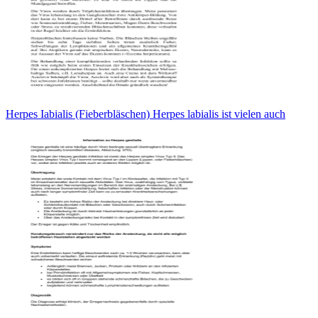
Herpes Iabialis (Fieberbläschen) Herpes labialis ist vielen auch