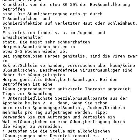
Krankheit, von der etwa 30-50% der Bev&ouml;lkerung
betroffen
sind. Die &Uuml;bertragung erfolgt durch
Tr&ouml;pfchen- und
Schmierinfektion auf verletzter Haut oder Schleimhaut.
Die
Erstinfektion findet v. a. im Jugend- und
Erwachsenenalter
statt. Die meist sehr schmerzhaften
Herpesbl&auml;schen heilen in
etwa 2-3 Wochen wieder ab.
Bei symptomlosem Herpes genitalis, sind die Viren zwar
im
Sekret/Schleim vorhanden, verursachen aber kaum/keine
Bl&auml;schen. Beschwerdefreie Virustr&auml;ger sind
daher die h&auml;ufigsten
Herpes genitalis &Uuml;bertr&auml;ger. Bei den
Betroffenen ist eine
l&auml;ngerandauernde antivirale Therapie angezeigt.
Tipps zur Behandlung
* Unterschiedlichste Spezialpr&auml;parate aus der
Apotheke helfen v. a. dann, wenn Sie schon
beim ersten Spannungsgef&uuml;hl, Jucken/Kribbeln
mehrmals pro Tag aufgetragen werden. Tipp:
Verwenden Sie zum Auftragen und Verteilen ein
Wattest&auml;bchen um eine &Uuml;bertragung durch
die Finger zu vermeiden.
* Betupfen Sie die Stelle mit alkoholischen
L&ouml;sungen oder Desinfektionsmittel.