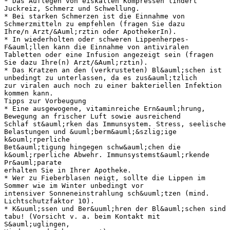
* Das Auflegen von eiskalten Kompressen lindert
Juckreiz, Schmerz und Schwellung.
* Bei starken Schmerzen ist die Einnahme von
Schmerzmitteln zu empfehlen (fragen Sie dazu
Ihre/n Arzt/&Auml;rztin oder ApothekerIn).
* In wiederholten oder schweren Lippenherpes-
F&auml;llen kann die Einnahme von antiviralen
Tabletten oder eine Infusion angezeigt sein (fragen
Sie dazu Ihre(n) Arzt/&Auml;rztin).
* Das Kratzen an den (verkrusteten) Bl&auml;schen ist
unbedingt zu unterlassen, da es zus&auml;tzlich
zur viralen auch noch zu einer bakteriellen Infektion
kommen kann.
Tipps zur Vorbeugung
* Eine ausgewogene, vitaminreiche Ern&auml;hrung,
Bewegung an frischer Luft sowie ausreichend
Schlaf st&auml;rken das Immunsystem. Stress, seelische
Belastungen und &uuml;berm&auml;&szlig;ige
k&ouml;rperliche
Bet&auml;tigung hingegen schw&auml;chen die
k&ouml;rperliche Abwehr. Immunsystemst&auml;rkende
Pr&auml;parate
erhalten Sie in Ihrer Apotheke.
* Wer zu Fieberblasen neigt, sollte die Lippen im
Sommer wie im Winter unbedingt vor
intensiver Sonneneinstrahlung sch&uuml;tzen (mind.
Lichtschutzfaktor 10).
* K&uuml;ssen und Ber&uuml;hren der Bl&auml;schen sind
tabu! (Vorsicht v. a. beim Kontakt mit
S&auml;uglingen,