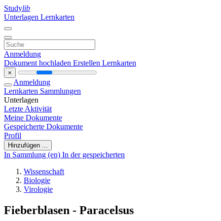
Study
lib
Unterlagen
Lernkarten
Anmeldung
Dokument hochladen
Erstellen Lernkarten
×
Anmeldung
Lernkarten
Sammlungen
Unterlagen
Letzte Aktivität
Meine Dokumente
Gespeicherte Dokumente
Profil
Hinzufügen ...
In Sammlung (en)
In der gespeicherten
Wissenschaft
Biologie
Virologie
Fieberblasen - Paracelsus