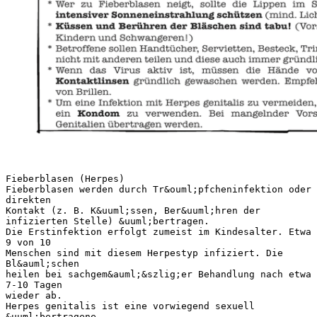
Fieberblasen (Herpes)
Fieberblasen werden durch Tr&ouml;pfcheninfektion oder
direkten
Kontakt (z. B. K&uuml;ssen, Ber&uuml;hren der
infizierten Stelle) &uuml;bertragen.
Die Erstinfektion erfolgt zumeist im Kindesalter. Etwa
9 von 10
Menschen sind mit diesem Herpestyp infiziert. Die
Bl&auml;schen
heilen bei sachgem&auml;&szlig;er Behandlung nach etwa
7-10 Tagen
wieder ab.
Herpes genitalis ist eine vorwiegend sexuell
&uuml;bertragene