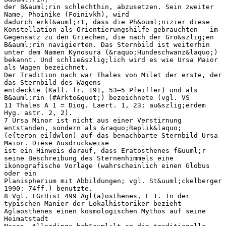
der B&auml;rin schlechthin, abzusetzen. Sein zweiter
Name, Phoinike (Foinivkh), wird
dadurch erkl&auml;rt, dass die Ph&ouml;nizier diese
Konstellation als Orientierungshilfe gebrauchten – im
Gegensatz zu den Griechen, die nach der Gro&szlig;en
B&auml;rin navigierten. Das Sternbild ist weiterhin
unter dem Namen Kynosura (&raquo;Hundeschwanz&laquo;)
bekannt. Und schlie&szlig;lich wird es wie Ursa Maior
als Wagen bezeichnet.
Der Tradition nach war Thales von Milet der erste, der
das Sternbild des Wagens
entdeckte (Kall. fr. 191, 53–5 Pfeiffer) und als
B&auml;rin (#Arkto&quot;) bezeichnete (vgl. VS
11 Thales A 1 = Diog. Laert. 1, 23; au&szlig;erdem
Hyg. astr. 2, 2).
7 Ursa Minor ist nicht aus einer Verstirnung
entstanden, sondern als &raquo;Replik&laquo;
(e{teron ei[dwlon) auf das benachbarte Sternbild Ursa
Maior. Diese Ausdruckweise
ist ein Hinweis darauf, dass Eratosthenes f&uuml;r
seine Beschreibung des Sternenhimmels eine
ikonografische Vorlage (wahrscheinlich einen Globus
oder ein
Planispherium mit Abbildungen; vgl. St&uuml;ckelberger
1990: 74ff.) benutzte.
8 Vgl. FGrHist 499 Agl(a)osthenes, F 1. In der
typischen Manier der Lokalhistoriker bezieht
Aglaosthenes einen kosmologischen Mythos auf seine
Heimatstadt