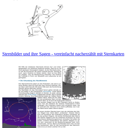
Sternbilder und ihre Sagen - vereinfacht nacherzählt mit Sternkarten