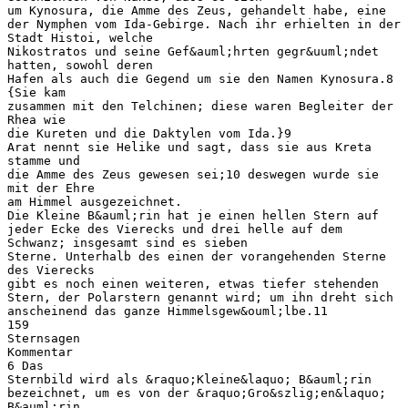
um Kynosura, die Amme des Zeus, gehandelt habe, eine
der Nymphen vom Ida-Gebirge. Nach ihr erhielten in der
Stadt Histoi, welche
Nikostratos und seine Gef&auml;hrten gegr&uuml;ndet
hatten, sowohl deren
Hafen als auch die Gegend um sie den Namen Kynosura.8
{Sie kam
zusammen mit den Telchinen; diese waren Begleiter der
Rhea wie
die Kureten und die Daktylen vom Ida.}9
Arat nennt sie Helike und sagt, dass sie aus Kreta
stamme und
die Amme des Zeus gewesen sei;10 deswegen wurde sie
mit der Ehre
am Himmel ausgezeichnet.
Die Kleine B&auml;rin hat je einen hellen Stern auf
jeder Ecke des Vierecks und drei helle auf dem
Schwanz; insgesamt sind es sieben
Sterne. Unterhalb des einen der vorangehenden Sterne
des Vierecks
gibt es noch einen weiteren, etwas tiefer stehenden
Stern, der Polarstern genannt wird; um ihn dreht sich
anscheinend das ganze Himmelsgew&ouml;lbe.11
159
Sternsagen
Kommentar
6 Das
Sternbild wird als &raquo;Kleine&laquo; B&auml;rin
bezeichnet, um es von der &raquo;Gro&szlig;en&laquo;
B&auml;rin,