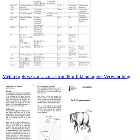
Metamorphose von... zu... Grundkonflikt autogene Verwandlung