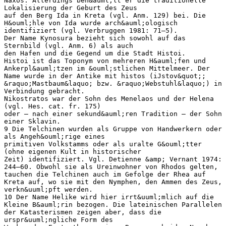
Naxos. Allerdings beh&auml;lt er die traditionelle
Lokalisierung der Geburt des Zeus
auf den Berg Ida in Kreta (vgl. Anm. 129) bei. Die
H&ouml;hle von Ida wurde arch&auml;ologisch
identifiziert (vgl. Verbruggen 1981: 71–5).
Der Name Kynosura bezieht sich sowohl auf das
Sternbild (vgl. Anm. 6) als auch
den Hafen und die Gegend um die Stadt Histoi.
Histoi ist das Toponym von mehreren H&auml;fen und
Ankerpl&auml;tzen im &ouml;stlichen Mittelmeer. Der
Name wurde in der Antike mit histos (iJstov&quot;;
&raquo;Mastbaum&laquo; bzw. &raquo;Webstuhl&laquo;) in
Verbindung gebracht.
Nikostratos war der Sohn des Menelaos und der Helena
(vgl. Hes. cat. fr. 175)
oder – nach einer sekund&auml;ren Tradition – der Sohn
einer Sklavin.
9 Die Telchinen wurden als Gruppe von Handwerkern oder
als Angeh&ouml;rige eines
primitiven Volkstamms oder als uralte G&ouml;tter
(ohne eigenen Kult in historischer
Zeit) identifiziert. Vgl. Detienne &amp; Vernant 1974:
244–60. Obwohl sie als Ureinwohner von Rhodos gelten,
tauchen die Telchinen auch im Gefolge der Rhea auf
Kreta auf, wo sie mit den Nymphen, den Ammen des Zeus,
verkn&uuml;pft werden.
10 Der Name Helike wird hier irrt&uuml;mlich auf die
Kleine B&auml;rin bezogen. Die lateinischen Parallelen
der Katasterismen zeigen aber, dass die
urspr&uuml;ngliche Form des