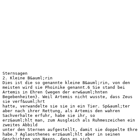
Sternsagen
2. Kleine B&auml;rin
Dies ist die so genannte kleine B&auml;rin, von den
meisten wird sie Phoinike genannt.6 Sie stand bei
Artemis in Ehren {wegen der erw&auml;hnten
Begebenheiten}. Weil Artemis nicht wusste, dass Zeus
sie verf&uuml;hrt
hatte, verwandelte sie sie in ein Tier. Sp&auml;ter
aber nach ihrer Rettung, als Artemis den wahren
Sachverhalte erfuhr, habe sie ihr, so
erz&auml;hlt man, zum Ausgleich als Ruhmeszeichen ein
zweites Abbild
unter den Sternen aufgestellt, damit sie doppelte Ehre
habe.7 Aglaosthenes erz&auml;hlt aber in seinen
Geschichten von Naxos, dass es sich