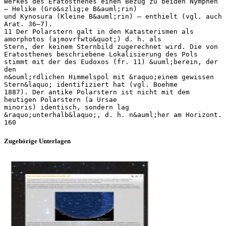
Werkes des Eratosthenes einen Bezug zu beiden Nymphen
– Helike (Gro&szlig;e B&auml;rin)
und Kynosura (Kleine B&auml;rin) – enthielt (vgl. auch
Arat. 36–7).
11 Der Polarstern galt in den Katasterismen als
amorphotos (ajmovrfwto&quot;) d. h. als
Stern, der keinem Sternbild zugerechnet wird. Die von
Eratosthenes beschriebene Lokalisierung des Pols
stimmt mit der des Eudoxos (fr. 11) &uuml;berein, der
den
n&ouml;rdlichen Himmelspol mit &raquo;einem gewissen
Stern&laquo; identifiziert hat (vgl. Boehme
1887). Der antike Polarstern ist nicht mit dem
heutigen Polarstern (a Ursae
minoris) identisch, sondern lag
&raquo;unterhalb&laquo;, d. h. n&auml;her am Horizont.
Zugehörige Unterlagen