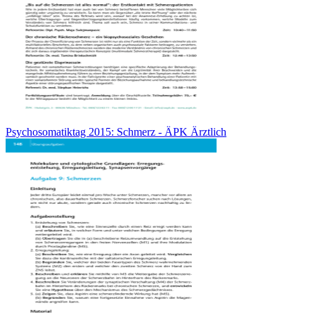
Psychosomatiktag 2015: Schmerz - ÄPK Ärztlich