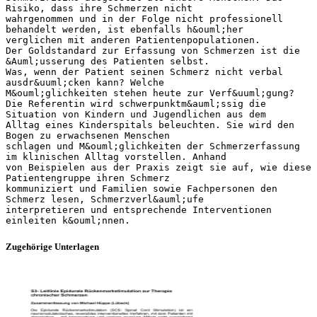
Risiko, dass ihre Schmerzen nicht
wahrgenommen und in der Folge nicht professionell
behandelt werden, ist ebenfalls h&ouml;her
verglichen mit anderen Patientenpopulationen.
Der Goldstandard zur Erfassung von Schmerzen ist die
&Auml;usserung des Patienten selbst.
Was, wenn der Patient seinen Schmerz nicht verbal
ausdr&uuml;cken kann? Welche
M&ouml;glichkeiten stehen heute zur Verf&uuml;gung?
Die Referentin wird schwerpunktm&auml;ssig die
Situation von Kindern und Jugendlichen aus dem
Alltag eines Kinderspitals beleuchten. Sie wird den
Bogen zu erwachsenen Menschen
schlagen und M&ouml;glichkeiten der Schmerzerfassung
im klinischen Alltag vorstellen. Anhand
von Beispielen aus der Praxis zeigt sie auf, wie diese
Patientengruppe ihren Schmerz
kommuniziert und Familien sowie Fachpersonen den
Schmerz lesen, Schmerzverl&auml;ufe
interpretieren und entsprechende Interventionen
Zugehörige Unterlagen