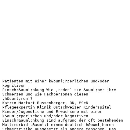
Patienten mit einer k&ouml;rperlichen und/oder
kognitiven
Einschr&auml;nkung Wie ‚reden‘ sie &uuml;ber ihre
Schmerzen und wie Fachpersonen diesen
‚h&ouml;ren‘?
Katrin Marfurt-Russenberger, RN, MScN
Pflegeexpertin Klinik Ostschweizer Kinderspital
Kinder/Jugendliche und Erwachsene mit einer
k&ouml;rperlichen und/oder kognitiven
Einschr&auml;nkung sind aufgrund der oft bestehenden
Multimorbidit&auml;t einem deutlich h&ouml;heren
Schmerzrisiko ausgesetzt als andere Menschen. Das