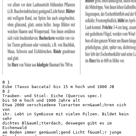
B 1 Eibe (Taxus baccata) bis 15 m hoch und 1000 JB B 2 Trauben- und Stiel- Eiche (Quercus spec.) bis 50 m hoch und 1000 Jahre alt Etwa 2000 verschiedene Tierarten ern&auml;hren sich von ihr. Lebt in Symbiose mit vielen Pilzen. Bildet kein sehr dichtes Bl&auml;tterdach, deswegen gibt es im Eichenwald am Boden immer gen&uuml;gend Licht f&uuml;r junge B&auml;ume und Kr&auml;uter. Bl&auml;tter derb, glatt, mit abgerundeten Lappen, dunkelgr&uuml;n, bei Stieleiche ungestielt, bei Traubeneiche gestielt. Bl&uuml;ht von April-Juni. Nur alle 2-7 J werden Eicheln gebildet. Sie werden von Wildschweinen, Eichh&ouml;rnchen und Eichelh&auml;hern gefressen oder f&uuml;r den Winter versteckt, aus vergessenen wachsen manchmal neue Eichen. Rinde tiefrissig graubraun. Spitz- und Berg- Ahorn (Acer spec.) bis 40 m hoch und 500 J alt. Bl&auml;tter straff, derb, oben kahl, dunkelgr&uuml;n, unten heller. H&auml;ufig von Pilzen bewohnt, die schwarze Flecken bilden. Beim Bergahorn 5lappig, abgerundet, beim Spitzahorn sind die Bl&auml;tter 5-7lappig und spitz zulaufend. Bergahorn bl&uuml;ht, wenn die Bl&auml;tter schon da sind, Spitzahorn davor oder gleichzeitig. Beide werden durch Insekten best&auml;ubt (bes. Bienen). Flugfr&uuml;chte mit zwei d&uuml;nnh&auml;utigen Fl&uuml;geln, beim Bergahorn herunterh&auml;ngend. Rinde braungrau, h&auml;ufig von Moosen und Flechten bewohnt. Ahorn schmeckt den Rehen und Hirschen gut. Bergahorn ist im Harz h&auml;ufig. Sand-, H&auml;nge-, Wei&szlig;- Birke (Betula pendula) bis 25 m hoch und 100 J alt Auf ihr leben Birkenwanzen, -blattroller, Blattwespen und viele Schmetterlingslarven, Wild frisst nicht gern Birken. Bl&auml;tter d&uuml;nn, kahl, grob doppelt ges&auml;gt, am Stiel glattrandig, anfangs klebrig. M&auml;nnliche Bl&uuml;ten (H&auml;ngek&auml;tzchen) ab Herbst sichtbar, weibliche rot und sehr klein. Die kleine, gefl&uuml;gelte Frucht wird vom Wind sehr weit mitgenommen. Rinde wei&szlig;. Knospen graubraun, wie lackiert, oft klebrig, Kommt im Harz &uuml;berall h&auml;ufig vor, bricht im Winter manchmal unter der Schneelast ab. Buche (Fagus sylvatica) B 3 bis 40 m hoch und 400 J alt Buchenw&auml;lder haben im Sommer dichtes Laubdach, das vor allem vor dem Laubaustrieb bl&uuml;henden Pflanzen (z.B. Buschwindr&ouml;schen) gen&uuml;gend Licht bietet. Bl&auml;tter mit welligem Rand, zur Spitze hin auch eingebuchtet, oben gl&auml;nzend, glatt, unten heller. Junge Bl&auml;tter mit weichen Haaren und Wimperrand. Von ihnen ern&auml;hren sich viele Insektenlarven. Bucheckern werden von vielen Tieren gefressen oder versteckt, z.B. von Buchfink, Maus, Schwein und Eichh&ouml;rnchen. Rinde graubraun und glatt. Im Harz von Natur aus h&auml;ufigste Baumart bis 700 m 4 Immergr&uuml;n, mit weichen, flachen Nadeln, Mittelrippe beiderseits vorgew&ouml;lbt. Fast alle Teile der Pflanze sind f&uuml;r Menschen und viele Tiere giftig. (Brechdurchfall, Tod durch Atem- und Kreislaufl&auml;hmung). Mit dem nicht giftigen Samenmantel werden die roten Fr&uuml;chte von V&ouml;geln und S&auml;ugern gefressen. Der Same wird mit dem Kot ausgeschieden und die Eibe so verbreitet. Braune Rinde, die sich abl&ouml;sende Platten bildet. Aus dem Holz wurden im Mittelalter B&ouml;gen und Armbr&uuml;ste gemacht. Kommt im Harz bis 500 m H&ouml;he sehr selten vor, in G&auml;rten wird sie h&auml;ufig angepflanzt. B 5 Esche (Fraxinus excelsior) B 6 bis 40 m hoch und 250 J alt Bl&auml;tter gro&szlig;, oben dunkelgr&uuml;n, unten heller, kahl bis auf die Mittelrippe. Von ihnen leben Gallmilben, Schmet-terlingsraupen, der Eschenblattfloh und der Schwarze R&uuml;sselk&auml;fer. Frostempfindlich, bl&uuml;ht im April-Mai bevor das Laub kommt. Fr&uuml;chte 3-4 cm lang, zusammengedr&uuml;ckt mit gedrehtem Fl&uuml;gel, werden vom Wind verweht. Bleiben oft den ganzen Winter am Baum h&auml;ngen. Rinde hell, gr&uuml;nlichgrau, glatt, sp&auml;ter rau, dichtrissig und schwarz, hier lebt der Eschenbastk&auml;fer und seine Larven. Kommt im Harz bis in 600 m H&ouml;he vor. Fichte (Picea abies) bis 50m hoch und 600J alt B 7 Immergr&uuml;n, Nadeln stachelspitzig, gl&auml;nzend gr&uuml;n, entnadelte Zweige rau, wie eine Feile. Rehe und Hirsche fressen die jungen Triebe (wenn sie sehr hungrig sind). Zapfen herunterh&auml;ngend, Schuppen gez&auml;hnelt, darunter sitzen die kleinen Samen. Sie werden von Spechten, Eichh&ouml;rnchen und M&auml;usen gefressen oder mit dem Wind verbreitet. Rinde anfangs glatt, rotbraun, sp&auml;ter graubraun, in runden Schuppen abbl&auml;tternd. Unter ihr leben Borkenk&auml;fer. Im Harz &uuml;berall sehr h&auml;ufig. B 8 Wei&szlig;- oder Hainbuche (Carpinus betulus) bis 25 m hoch und 150 J alt Bl&auml;tter mit scharf doppelt gez&auml;hntem Rand, oben kahl, auf der Unterseite in den Aderwinkeln etwas behaart. Buchenzirpen und andere Insekten ern&auml;hren sich von den Bl&auml;ttern, die bis in den Winter am Baum bleiben, am Boden werden sie schnell zersetzt. Fr&uuml;chte werden als Schraubenflieger bis zu 70 m weit vom Wind weg geweht. Viele werden von V&ouml;geln oder M&auml;usen gefressen. Rinde glatt, Stamm sp&auml;ter l&auml;ngswulstig, aschgrau. Im Harz in Hanglagen h&auml;ufig. Wird oft als Heckenpflanze verwendet. Hasel (Corylus avellana) B 9 bis 5 m hoher Strauch, 60 - 70 J alt Bl&auml;tter mit kurzer Spitze doppeltges&auml;gt, f&uuml;hlen sich wollig und weich an, unten treten die behaarten Blattadern stark hervor. M&auml;nnliche Bl&uuml;ten als herabh&auml;ngende K&auml;tzchen schon im Herbst sichtbar, ab Februar-M&auml;rz sammeln Bienen daran Pollen, weibliche klein, auch windbest&auml;ubt. Ob Eichelh&auml;her, Maus, Specht oder R&uuml;sselk&auml;fer eine Haselnuss gefressen haben, ist an den Fra&szlig;spuren zu erkennen.Viele N&uuml;sse werden f&uuml;r den Winter versteckt. Rinde graubraun, glatt. Knospen gl&auml;nzend, vielschuppig, bewimpert, hellbraun. Am Harzrand h&auml;ufig. B 10 Vogel- Kirsche (Prunus avium) bis 25 m hoch und 90 Jahre alt Bl&auml;tter wechselst&auml;ndig, l&auml;nglich, grobges&auml;gt, d&uuml;nn, meist etwas runzelig, oben kahl, unten fein behaart, mit zwei Saftmalen am Blattstiel, ihr Nektar wird vor allem von Ameisen gesammelt, Pollen und Nektar der wei&szlig;en Bl&uuml;ten von Bienen und vielen anderen Insekten. Erbsengro&szlig;e, schwarzgl&auml;nzende Fr&uuml;chte werden von vielen Tieren gern gefressen, die nicht verdauten oder von M&auml;usen versteckten Kerne werden zu neuen Kirschb&auml;umen. Rinde glatt graubraun mit querlaufender, rostfarbener Borke. Kommt im Harz bis 500 m H&ouml;he selten vor. B 11 L&auml;rche (Larix decidua) B 12 Sommer- und Winter- Linde (Tilia spec.) bis 30 m hoch und etwa 1000 J alt Bl&auml;tter fein und scharf ges&auml;gt, auf der Unterseite in den Winkeln der Blattadern mit Haarb&uuml;scheln, in denen sich Milben verstecken, die nachts auf den Bl&auml;ttern wachsende Pilze fressen. Bl&auml;tter schmecken Rehen, Hirschen und vielen Insektenlarven sehr gut. Intensiv duftende Bl&uuml;ten, Juni-Juli, bieten Bienen und anderen Insekten Nektar und Pollen. Fruchtstand bei der Sommerlinde mit 1-3, Winterlinde mit 5-11 Fr&uuml;chten. Werden mit einem Fl&uuml;gelblatt vom Wind verweht. Rinde jung glatt, sp&auml;ter dunkle, der L&auml;nge nach aufgerissene, eichenartige Borke. Im Harz selten, sonst h&auml;ufig als Stra&szlig;enbaum angepflanzt. Schwarzer und Roter (Berg-) Holunder (Sambucus spec.) bis 7 m hoch und 80 J alt Bl&auml;tter mit Fiedern, glatt, d&uuml;nn, grob und scharf ges&auml;gt, stark riechend. Bl&uuml;ten des Schwarzen H. gelblichwei&szlig;, s&uuml;&szlig;lich, eigenartig riechend, Juni-Juli, beim Roten H. gelblich, schwach nach Mehl riechend, April-Mai, beide von Bienen, K&auml;fern, Wanzen und Fliegen best&auml;ubt. Fr&uuml;chte beim Schwarzen H. schwarz, beim Roten H. rot, werden von Amseln und 60 weiteren Vogelarten gefressen, die die Samen unverdaut wieder ausscheiden. Zweige mit deutlichen Rindenporen. Schwarzer H. mit wei&szlig;em Mark, Roter H. mit rotbraunem Mark, im Harz h&auml;ufig. Ross- Kastanie (Aesculus hippocastanum) bis 25 m hoch und 300 J alt Bl&auml;tter gro&szlig;, oben schwach gl&auml;nzend, kahl, unten heller, mit filzigen Adern, Stiel mit Rinne. Wei&szlig;e oder r&ouml;tliche Bl&uuml;ten, Mai-Juni, in hohen, aufrechtstehenden Rispen, werden von Bienen und Hummeln best&auml;ubt. Die 1-3 gl&auml;nzend rotbraunen Samen mit grauwei&szlig;em Nabelfleck liegen in einer gr&uuml;nen, runden, weichschaligen, meist stacheligen Frucht. Kastanien schmecken bitter, werden von Wildschwein, Reh und Hirsch gefressen. Rollt beim Runterfallen manchmal weiter. Rinde dunkelbraun, glatt, sp&auml;ter borkig, in d&uuml;nnen Schuppen abbl&auml;tternd. Im Harz selten, in Orten h&auml;ufig angepflanzt. Kiefer (Pinus sylvestris) bis 40 m hoch und 600 Jahre alt Symbiose mit vielen Pilzen (Fliegen-, Butterpilz, Krause Glucke), sehr viele Insekten ern&auml;hren sich von ihr. Zwei immergr&uuml;ne Nadeln je Kurztrieb, 3-6 cm lang. Weibliche Bl&uuml;ten r&ouml;tlich, klein, an der Triebspitze, die m&auml;nnlichen Bl&uuml;ten produzieren gro&szlig;e Pollenmengen, die als gelber Staub die Umgebung &uuml;berziehen, windbest&auml;ubt. Samen der Kiefernzapfen gefl&uuml;gelt, drehen sich im Wind und werden dabei weggetragen, werden von Spechten und Eichh&ouml;rnchen gefressen. Mit dicker, weicher, brauner Rinde. Im Harz als Nutzholz angepflanzt. B 13 Schlehe, Schwarzdorn B 16 B 14 Vogelbeere, Eberesche, Quitsche B 17 bis 50 m hoch und 600 J alt Lebt in Symbiose mit L&auml;rchenr&ouml;hrling und Fliegenpilz. Von ihr leben viele Insekten und ihre Larven: L&auml;rchenwickler, -borkenk&auml;fer, -gallm&uuml;cke und -spanner. Einziger Nadelbaum, der die weichen, in B&uuml;scheln stehenden Nadeln im Winter verliert. Kleine Bl&uuml;ten von M&auml;rz-Mai, bevor die Nadeln wachsen, die m&auml;nnlichen mit gelben Pollen, die weiblichen rot. Zapfen mit gefl&uuml;gelten Samen, die vom Wind verbreitet werden. Rinde rissig graubraun. Im Harz als Nutzholz angepflanzt. B 15 (Prunus spinosa