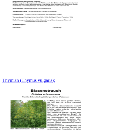
Thymian (Thymus vulgaris):