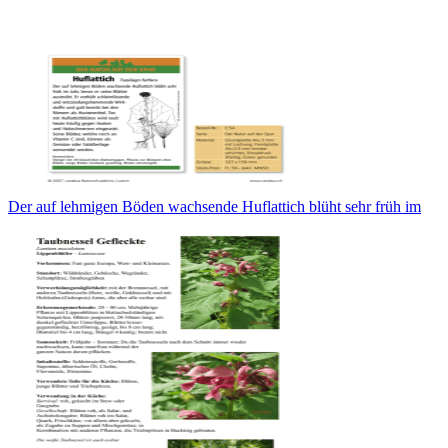
Der auf lehmigen Böden wachsende Huflattich blüht sehr früh im