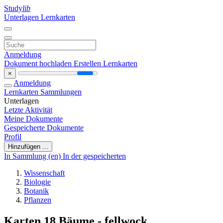
Study
lib
Unterlagen
Lernkarten
Anmeldung
Dokument hochladen
Erstellen Lernkarten
×
Anmeldung
Lernkarten
Sammlungen
Unterlagen
Letzte Aktivität
Meine Dokumente
Gespeicherte Dokumente
Profil
Hinzufügen ...
In Sammlung (en)
In der gespeicherten
Wissenschaft
Biologie
Botanik
Pflanzen
Karten 18 Bäume - fellwock