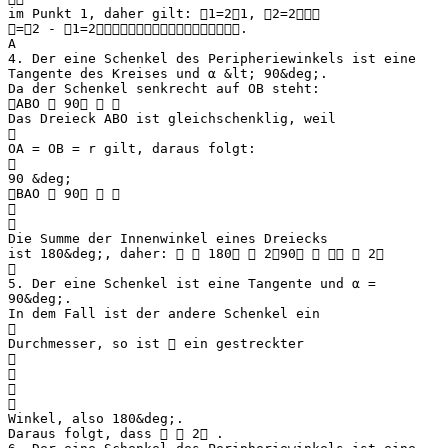
im Punkt 1, daher gilt: 1=21, 2=2
=2 - 1=2.
A
4. Der eine Schenkel des Peripheriewinkels ist eine
Tangente des Kreises und α &lt; 90&deg;.
Da der Schenkel senkrecht auf OB steht:
ABO  90  
Das Dreieck ABO ist gleichschenklig, weil

OA = OB = r gilt, daraus folgt:

90 &deg;
BAO  90  


Die Summe der Innenwinkel eines Dreiecks
ist 180&deg;, daher:   180  290    2

5. Der eine Schenkel ist eine Tangente und α =
90&deg;.
In dem Fall ist der andere Schenkel ein

Durchmesser, so ist  ein gestreckter




Winkel, also 180&deg;.
Daraus folgt, dass   2 .