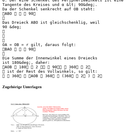
6. Der eine Schenkel des Peripheriewinkels ist eine
Tangente des Kreises und α &lt; 90&deg;.
Da der Schenkel senkrecht auf OB steht:
ABO    90

Das Dreieck ABO ist gleichschenklig, weil
90 &deg;



OA = OB = r gilt, daraus folgt:
BAO    90

Die Summe der Innenwinkel eines Dreiecks
ist 180&deg;, daher:
AOB  180  2   90  360  2
 ist der Rest des Vollwinkels, so gilt:
Zugehörige Unterlagen