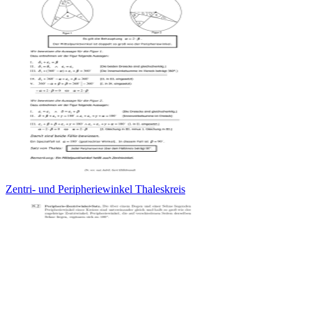
Zentri- und Peripheriewinkel Thaleskreis