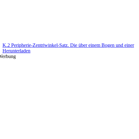
K.2 Peripherie-Zentriwinkel-Satz. Die über einem Bogen und einer
Herunterladen
Werbung