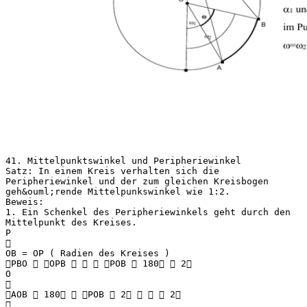
41. Mittelpunktswinkel und Peripheriewinkel
Satz: In einem Kreis verhalten sich die
Peripheriewinkel und der zum gleichen Kreisbogen
geh&ouml;rende Mittelpunkswinkel wie 1:2.
Beweis:
1. Ein Schenkel des Peripheriewinkels geht durch den
Mittelpunkt des Kreises.
P

OB = OP ( Radien des Kreises )
PBO  OPB    POB  180  2
O

AOB  180  POB  2    2
