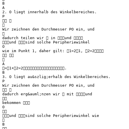
B
A
2. O liegt innerhalb des Winkelbereiches.
P
 

Wir zeichnen den Durchmesser PO ein, und

dadurch teilen wir  in und 
und sind solche Peripheriewinkel
O
wie im Punkt 1, daher gilt: 1=21, 2=2
 

A
=1+2=2.
B
3. O liegt au&szlig;erhalb des Winkelbereiches.
P
Wir zeichnen den Durchmesser PO ein, und
 
dadurch erg&auml;nzen wir  mit und

bekommen 
O

und sind solche Peripheriewinkel wie

B
