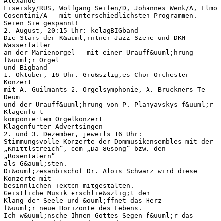
Alexander
Fiseisky/RUS, Wolfgang Seifen/D, Johannes Wenk/A, Elmo
Cosentini/A – mit unterschiedlichsten Programmen.
Seien Sie gespannt!
2. August, 20:15 Uhr: kelagBIGband
Die Stars der K&auml;rntner Jazz-Szene und DKM
Wasserfaller
an der Marienorgel – mit einer Urauff&uuml;hrung
f&uuml;r Orgel
und Bigband
1. Oktober, 16 Uhr: Gro&szlig;es Chor-Orchester-
Konzert
mit A. Guilmants 2. Orgelsymphonie, A. Bruckners Te
Deum
und der Urauff&uuml;hrung von P. Planyavskys f&uuml;r
Klagenfurt
komponiertem Orgelkonzert
Klagenfurter Adventsingen
2. und 3. Dezember, jeweils 16 Uhr:
Stimmungsvolle Konzerte der Dommusikensembles mit der
„Knittlstreich“, dem „Da-8Gsong“ bzw. den
„Rosentalern“
als G&auml;sten.
Di&ouml;zesanbischof Dr. Alois Schwarz wird diese
Konzerte mit
besinnlichen Texten mitgestalten.
Geistliche Musik erschlie&szlig;t den
Klang der Seele und &ouml;ffnet das Herz
f&uuml;r neue Horizonte des Lebens.
Ich w&uuml;nsche Ihnen Gottes Segen f&uuml;r das