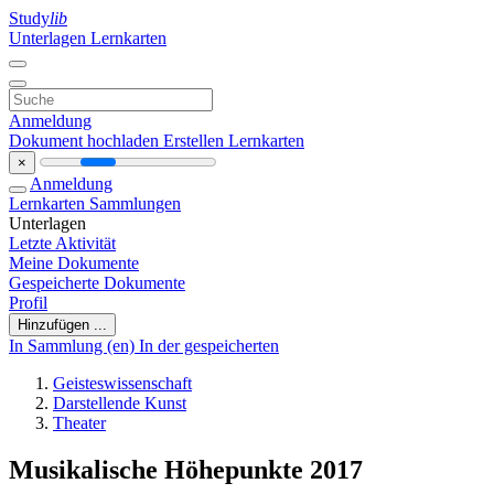
Study
lib
Unterlagen
Lernkarten
Anmeldung
Dokument hochladen
Erstellen Lernkarten
×
Anmeldung
Lernkarten
Sammlungen
Unterlagen
Letzte Aktivität
Meine Dokumente
Gespeicherte Dokumente
Profil
Hinzufügen ...
In Sammlung (en)
In der gespeicherten
Geisteswissenschaft
Darstellende Kunst
Theater
Musikalische Höhepunkte 2017