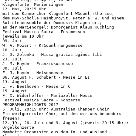
Klagenfurter Mariensingen
12. Mai, 20:15 Uhr
mit dem Kammerchor Klagenfurt W&ouml;rthersee,
dem MGV-Scholle Haimburg/St. Peter a. W. und einem
Solistenensemble der Dommusik Klagenfurt;
an der Marienorgel: Domorganist Klaus Kuchling
Festival Musica Sacra - Festmessen
jeweils um 10 Uhr
09. Juli
W. A. Mozart - Kr&ouml;nungsmesse
16. Juli
J. D. Zelenka - Missa gratias agimus tibi
23. Juli
J. M. Haydn - Franziskusmesse
30. Juli
F. J. Haydn - Nelsonmesse
06. August F. Schubert - Messe in Es
13. August
L. v. Beethoven - Messe in C
15. August
F. X. Widerhoffer - Mariazeller Messe
Festival Musica Sacra - Konzerte
PROGRAMMHIGHLIGHTS 2017
5. Juli, 20:15 Uhr: Australian Chamber Choir
Ein weitgereister Chor, auf den wir uns besonders
freuen!
12.,19., 26. Juli und 9. August (jeweils 20:15 Uhr):
Orgelkonzerte
Namhafte Organisten aus dem In- und Ausland –