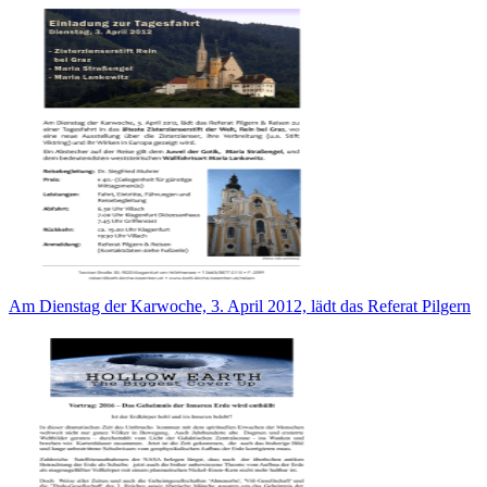
Am Dienstag der Karwoche, 3. April 2012, lädt das Referat Pilgern