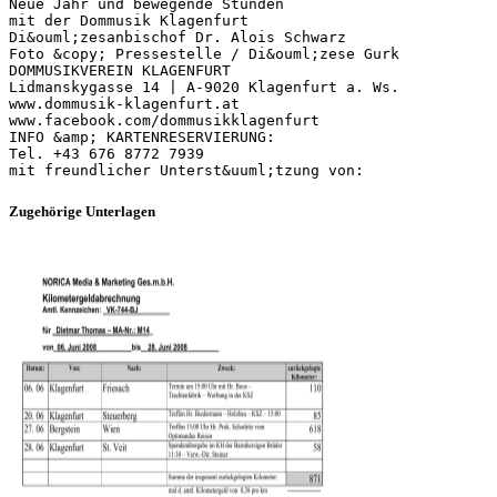
Neue Jahr und bewegende Stunden
mit der Dommusik Klagenfurt
Di&ouml;zesanbischof Dr. Alois Schwarz
Foto &copy; Pressestelle / Di&ouml;zese Gurk
DOMMUSIKVEREIN KLAGENFURT
Lidmanskygasse 14 | A-9020 Klagenfurt a. Ws.
www.dommusik-klagenfurt.at
www.facebook.com/dommusikklagenfurt
INFO &amp; KARTENRESERVIERUNG:
Tel. +43 676 8772 7939
Zugehörige Unterlagen