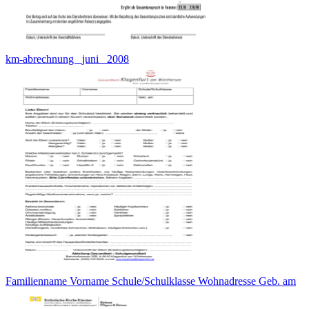
km-abrechnung _juni_ 2008
Familienname Vorname Schule/Schulklasse Wohnadresse Geb. am