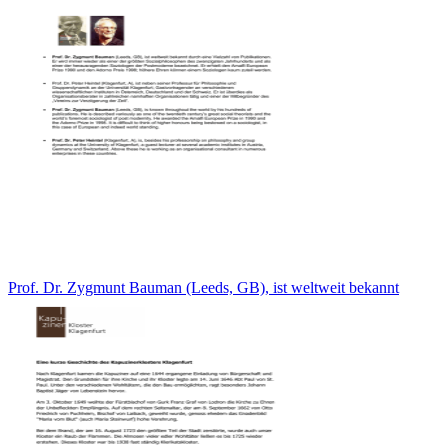
Prof. Dr. Zygmunt Bauman (Leeds, GB), ist weltweit bekannt