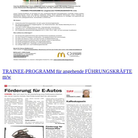
TRAINEE-PROGRAMM für angehende FÜHRUNGSKRÄFTE
m/w