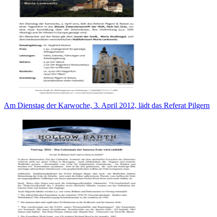
Am Dienstag der Karwoche, 3. April 2012, lädt das Referat Pilgern