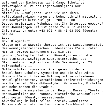
aufgrund der Nachweispflicht &amp; Schutz der
Privatsph&auml;re des Eigent&uuml;mers nur
Informationen
mitteilen k&ouml;nnen, wenn Sie uns Ihren
vollst&auml;ndigen Namen und Wohnanschrift mitteilen.
Der Kaufpreis betr&auml;gt € 280.000,00.
Dieses gro&szlig;e Wohnhaus hat Ihr Interesse geweckt?
Herr J&uuml;rgen Urf ist gerne f&uuml;r weitere
Informationen unter +43 676 / 88 40 03 501 f&uuml;r
Sie da!
Lage
9020 Klagenfurt
Klagenfurt am W&ouml;rthersee ist die Landeshauptstadt
des &ouml;sterreichischen Bundeslandes K&auml;rnten.
Mit ca. 96.600 Einwohnern ist sie die
gr&ouml;&szlig;te Stadt von K&auml;rnten und die
sechstgr&ouml;&szlig;te &Ouml;sterreichs. Das
Stadtzentrum liegt auf ca. 450m Seeh&ouml;he. 23
Volksschulen, 11
Mittelschulen, sowie ca. 9 allgemeinbildende
h&ouml;here Schulen, Gymnasien und die Alpe-Adria
Universit&auml;t bieten Bildung mit verschiedenen
M&ouml;glichkeiten. Verschiedene Freizeiteinrichtungen
wie Hallenbad, Strandb&auml;der, Minimundus, Eishalle
und mehr machen die Stadt zu
einem Besuchermagneten in der Region. Museen, Theater,
Denkm&auml;ler und Brunnen, historische Geb&auml;ude
etc. sorgen f&uuml;r ausreichende
Abwechslung im kulturellen Bereich. &Auml;rzte,
Einkaufsm&ouml;glichkeiten, viele Gesch&auml;fte,