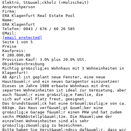
Elektro, St&uuml;ckholz (=Holzscheit)
Ansprechperson
Firma:
ERA Klagenfurt Real Estate Pool
Name:
ERA Klagenfurt
Telefon: 0043 / 676 / 60 20 585
[email protected]
Seite 1 von 5
Preise
Kaufpreis:
€ 280.000,00
Provision Kauf: 3.0% plus 20.0% USt.
Objektbeschreibung
Richtig gro&szlig;es Wohnhaus mit 3 Wohneinheiten in
Klagenfurt!
Ab April ist geplant neue Fenster, eine neue
Haust&uuml;r und ein neues Garagentor einzusetzen!
Dieses im Jahre 1988 erbaute Wohnhaus mit drei
separten Wohneinheiten ist ideal zur Vermietung, aber
auch f&uuml;r eine gro&szlig;e Familie, die
sich auf viel Platz freut, geeignet.
Das Grundst&uuml;ck hat eine Gr&ouml;&szlig;e von ca.
683qm. Das Haus verf&uuml;gt &uuml;ber eine
gro&szlig;e Garage f&uuml;r einen PKW und hat zudem
sechs PKWAbstellpl&auml;tze. Die R&auml;ume der
einzelnen Wohneinheiten sind als sehr
gro&szlig;z&uuml;gig zu bezeichnen.
Bitte haben Sie Verst&auml;ndnis daf&uuml;r, dass wir