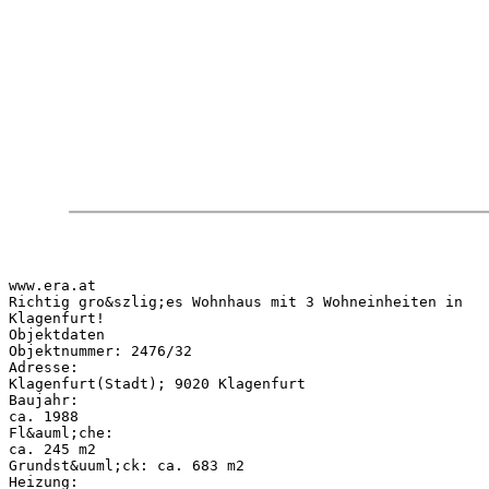
www.era.at
Richtig gro&szlig;es Wohnhaus mit 3 Wohneinheiten in
Klagenfurt!
Objektdaten
Objektnummer: 2476/32
Adresse:
Klagenfurt(Stadt); 9020 Klagenfurt
Baujahr:
ca. 1988
Fl&auml;che:
ca. 245 m2
Grundst&uuml;ck: ca. 683 m2
Heizung: