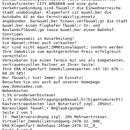
Einkaufscenter CITY ARKADEN und eine gute
Verkehrsanbindung sind f&uuml;r die Einwohnerreiche
Stadt unabdingbar. Klagenfurt ist &uuml;ber die
Autobahn A2 an das Fernstra&szlig;ennetz
angebunden. Dar&uuml;ber hinaus verf&uuml;gt die Stadt
&uuml;ber einen Flughafen f&uuml;r In- und
Auslandsfl&uuml;ge sowie &uuml;ber einen Bahnhof.
Sonstiges
Energieausweis in Ausarbeitung!
Sie m&ouml;chten auch verkaufen?
Wir sind nicht &quot;IMMOtional&quot; sondern werden
Ihre Immobilie zum marktgerechten Preis erfolgreich
vermitteln!
Vereinbaren Sie einen Termin mit uns als kompetenten,
vertrauensvollen Partner an Ihrer Seite!
Ihre ERA Klagenfurt Immobilienexperten +43 (0) 676 –
60 20 585!
Nur f&uuml;r Sie! Immer im Einsatz!
Besuchen Sie uns auch auf unserer Homepage
www.domusadeo.com.
Nebenkosten
3,5% Grunderwerbssteuer
1,1% Grundbucheintragungsgeb&uuml;hr(Eigentumsrecht)
Kaufvertragskosten laut Notartarif zzgl. 20%Ust.
Barauslagen f&uuml;r Beglaubigungen
Seite 2 von 5
lt. Maklerverordnung zzgl. 20% Mehrwertsteuer.
Virtueller_Immobilienrundgang-2476-32-_006_
ERA-Klagenfurt-Wohnhaus-245qm-2476-32__8_
Seite 3 von 5