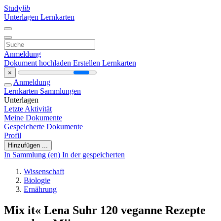
Study
lib
Unterlagen
Lernkarten
Anmeldung
Dokument hochladen
Erstellen Lernkarten
×
Anmeldung
Lernkarten
Sammlungen
Unterlagen
Letzte Aktivität
Meine Dokumente
Gespeicherte Dokumente
Profil
Hinzufügen ...
In Sammlung (en)
In der gespeicherten
Wissenschaft
Biologie
Ernährung
Mix it« Lena Suhr 120 veganne Rezepte