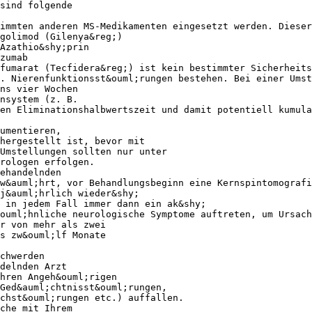
sind folgende
immten anderen MS-Medikamenten eingesetzt werden. Dieser
golimod (Gilenya&reg;)
Azathio&shy;prin
zumab
fumarat (Tecfidera&reg;) ist kein bestimmter Sicherheits
. Nierenfunktionsst&ouml;rungen bestehen. Bei einer Umst
ns vier Wochen
nsystem (z. B.
en Eliminationshalbwertszeit und damit potentiell kumula
umentieren,
hergestellt ist, bevor mit
Umstellungen sollten nur unter
rologen erfolgen.
ehandelnden
ew&auml;hrt, vor Behandlungsbeginn eine Kernspintomografi
j&auml;hrlich wieder&shy;
 in jedem Fall immer dann ein ak&shy;
ouml;hnliche neurologische Symptome auftreten, um Ursac
r von mehr als zwei
s zw&ouml;lf Monate
chwerden
delnden Arzt
hren Angeh&ouml;rigen
Ged&auml;chtnisst&ouml;rungen,
chst&ouml;rungen etc.) auffallen.
che mit Ihrem