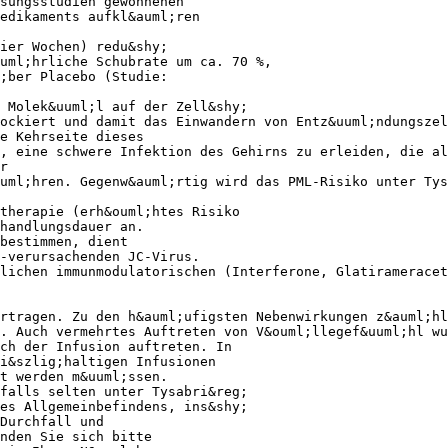
sungsstudien gewonnenen
edikaments aufkl&auml;ren
ier Wochen) redu&shy;
auml;hrliche Schubrate um ca. 70 %,
;ber Placebo (Studie:
 Molek&uuml;l auf der Zell&shy;
ockiert und damit das Einwandern von Entz&uuml;ndungszel
e Kehrseite dieses
, eine schwere Infektion des Gehirns zu erleiden, die al
r
uml;hren. Gegenw&auml;rtig wird das PML-Risiko unter Tys
therapie (erh&ouml;htes Risiko
handlungsdauer an.
bestimmen, dient
-verursachenden JC-Virus.
lichen immunmodulatorischen (Interferone, Glatirameracet
rtragen. Zu den h&auml;ufigsten Nebenwirkungen z&auml;hl
. Auch vermehrtes Auftreten von V&ouml;llegef&uuml;hl wu
ch der Infusion auftreten. In
i&szlig;haltigen Infusionen
t werden m&uuml;ssen.
falls selten unter Tysabri&reg;
es Allgemeinbefindens, ins&shy;
Durchfall und
nden Sie sich bitte