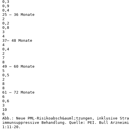
0,3
0,9
0,4
25 – 36 Monate
2
0,2
0,8
3
4
37– 48 Monate
4
0,4
2
7
8
49 – 60 Monate
5
0,5
2
8
8
61 – 72 Monate
6
0,6
3
10
6
Abb.: Neue PML-Risikoabsch&auml;tzungen, inklusive Stra
immunsuppressive Behandlung. Quelle: PEI. Bull Arzneim
1:11-20.