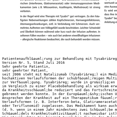
Patientenaufkl&auml;rung zur Behandlung mit Tysabri&reg
Version Nr. 5, Stand Juli 2016
Sehr geehrte Patientin,
sehr geehrter Patient,
seit 2006 steht mit Natalizumab (Tysabri&reg;) ein Medi
hochaktiven Verlaufsformen der schubf&ouml;rmigen Multi
zur Verf&uuml;gung. Tysabri&reg; wurde in gro&szlig;en 
im Vergleich zu einer Placebobehandlung als wirksam erw
da Krankheitssch&uuml;be reduziert und das Fortschreite
gebremst werden konnte. In der Europ&auml;&shy;ischen U
Ansprechen der Krankheit auf ein Therapeutikum f&uuml;r
Verlaufsformen (z. B. Interferon-beta, Glatirameracetat
oder Teriflunomid) zugelassen. Das Medikament kann auch
(d. h. wenn in einem Jahr mindestens zwei Sch&uuml;be m
Sch&auml;dels Krankheitsaktivit&auml;t nachweisbar ist)