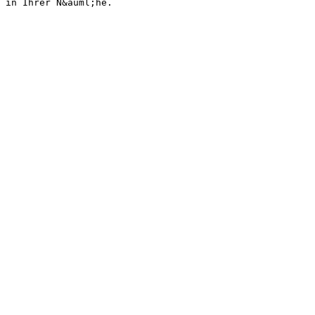
m in Ihrer N&auml;he.