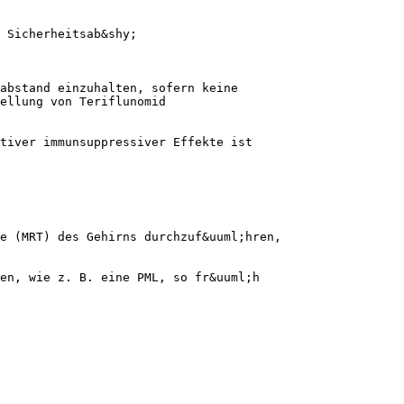
 Sicherheitsab&shy;
abstand einzuhalten, sofern keine
ellung von Teriflunomid
tiver immunsuppressiver Effekte ist
e (MRT) des Gehirns durchzuf&uuml;hren,
hen, wie z. B. eine PML, so fr&uuml;h