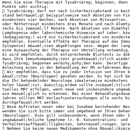
Wenn Sie eine Therapie mit Tysabri&reg; beginnen, dann 
Punkte sehr wichtig:
 Tysabri&reg; darf nur nach Sicherheitsabstand zu best
stand betr&auml;gt beispielsweise nach Absetzen von Fin
mindestens vier Wochen, nach Absetzen von Mitoxantron, 
oder Methotrexat mindestens drei Monate und nach Alemtu
sechs bis zw&ouml;lf Monate. Nach Absetzen von Dimethyl
Lymphopenie oder laborchemische Hinweise auf Leber- bzw
(Aubagio&reg;) wird ein Sicherheitsabstand von mindeste
empfohlen. Eventuelle Effekte der Therapie auf das Immu
Zytopenie) m&uuml;ssen abgeklungen sein. Wegen der lang
eine Auswaschung der Therapie vor Umstellung notwendig.
Es wird empfohlen, durch entsprechende Bluttests zu dok
dass Ihre Immunkompe&shy;tenz grunds&auml;tzlich wieder
Tysabri&reg; begonnen wer&shy;&shy;den kann. Derartige 
Anleitung eines in der Behandlung der MS erfahrenen Neu
 Wir empfehlen, dass Sie zu jeder Infusion von Ihren b
&Auml;rzten (Neurologen) gesehen werden. Es hat sich b
die Ihr behandelnder Neurologe idealerweise mindestens 
holen l&auml;sst. Au&szlig;erdem sollte zus&auml;tzlich
tuelles MRT erfolgen, wenn neue und insbesondere ungew&
wie m&ouml;glich zu erkennen. Bei einer Behandlungsdaue
Jahren sollten MRT-Verlaufsuntersuchungen alle sechs bi
durchgef&uuml;hrt werden.
 Beim Auftreten neuer oder bei Zunahme bestehender Bes
wenden Sie sich bitte immer und umgehend an Ihren behan
(Neurologen). Dies gilt insbesondere, wenn Ihnen oder I
ungew&ouml;hnliche Symptome (z. B. Konzentrations- und 
Verhaltensauff&auml;lligkeiten, Sehst&ouml;rungen, Spra
 Nehmen Sie keine neuen Medikamente ohne R&uuml;ckspra