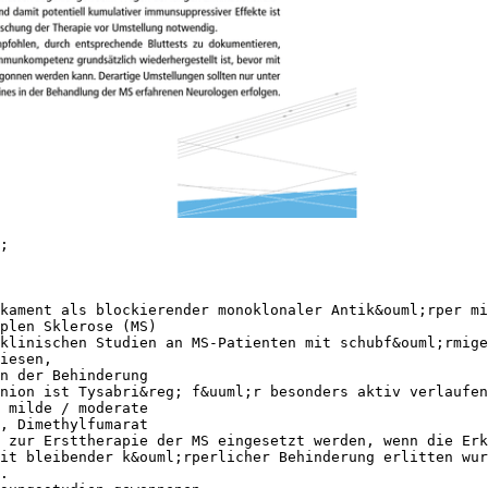
;
kament als blockierender monoklonaler Antik&ouml;rper mi
plen Sklerose (MS)
klinischen Studien an MS-Patienten mit schubf&ouml;rmige
iesen,
n der Behinderung
nion ist Tysabri&reg; f&uuml;r besonders aktiv verlaufen
 milde / moderate
, Dimethylfumarat
 zur Ersttherapie der MS eingesetzt werden, wenn die Erk
it bleibender k&ouml;rperlicher Behinderung erlitten wur
.