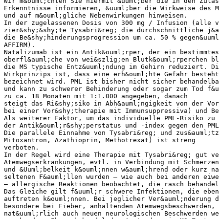
Wir m&ouml;chten Sie hiermit &uuml;ber die in den Zulas
Erkenntnisse informieren, &uuml;ber die Wirkweise des M
und auf m&ouml;gliche Nebenwirkungen hinweisen.
In der zugelassenen Dosis von 300 mg / Infusion (alle v
zier&shy;&shy;te Tysabri&reg; die durchschnittliche j&
die Be&shy;hinderungsprogression um ca. 50 % gegen&uuml
AFFIRM).
Natalizumab ist ein Antik&ouml;rper, der ein bestimmtes
oberfl&auml;che von wei&szlig;en Blutk&ouml;rperchen bl
die MS typische Entz&uuml;ndung im Gehirn reduziert. Di
Wirkprinzips ist, dass eine erh&ouml;hte Gefahr besteht
bezeichnet wird. PML ist bisher nicht sicher behandelba
und kann zu schwerer Behinderung oder sogar zum Tod f&u
zu ca. 18 Monaten mit 1:1.000 angegeben, danach
steigt das Ri&shy;siko in Abh&auml;ngigkeit von der Vor
bei einer Vor&shy;therapie mit Immunsuppressiva) und Be
Als weiterer Faktor, um das individuelle PML-Risiko zu 
der Antik&ouml;r&shy;perstatus und -index gegen den PML
Die parallele Einnahme von Tysabri&reg; und zus&auml;tz
Mitoxantron, Azathioprin, Methotrexat) ist streng
verboten.
In der Regel wird eine Therapie mit Tysabri&reg; gut ve
Atemwegserkrankungen, evtl. in Verbindung mit Schmerzen
und &Uuml;belkeit k&ouml;nnen w&auml;hrend oder kurz na
seltenen F&auml;llen wurden – wie auch bei anderen eiwe
– allergische Reaktionen beobachtet, die rasch behandel
Das Gleiche gilt f&uuml;r schwere Infektionen, die eben
auftreten k&ouml;nnen. Bei jeglicher Ver&auml;nderung d
besondere bei Fieber, anhaltenden Atemwegsbeschwerden, 
nat&uuml;rlich auch neuen neurologischen Beschwerden we