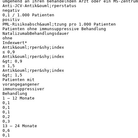
umgehend an Ihren behandelnden Arzt oder ein MS-Zentru
Anti-JCV-Antik&ouml;rperstatus
negativ
0,1 / 1.000 Patienten
positiv
PML-Risikoabsch&auml;tzung pro 1.000 Patienten
Patienten ohne immunsuppressive Behandlung
NatalizumabBehandlungsdauer
ohne
Indexwert*
Antik&ouml;rper&shy;index
≤ 0,9
Antik&ouml;rper&shy;index
&gt; 0,9
≤ 1,5
Antik&ouml;rper&shy;index
&gt; 1,5
Patienten mit
vorangegangener
immunsuppressiver
Behandlung
1 – 12 Monate
0,1
0,1
0,1
0,2
0,3
13 – 24 Monate
0,6
0,1