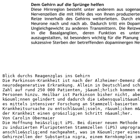
Blick durchs Reagenzglas ins Gehirn Die Parkinson-Krankheit ist nach der Alzheimer-Demenz die zweith&auml;ufigste neurodegenerative Erkrankung. Allein in Deutschland sch&auml;tzen Experten die Zahl auf rund 250 000 Patienten, j&auml;hrlich kommen etwa 20 000 neu erkrankte Personen hinzu. Heilbar ist Parkinson bisher nicht, aber die Symptome k&ouml;nnen gelindert und dadurch die Lebensqualit&auml;t verbessert werden. Gelingt es mittels intensiver Forschung an Stammzell-basierten Nervenzellen, die Krankheitsursache zu entschl&uuml;sseln, r&uuml;cken m&ouml;gliche Strategien zur Heilung der Krankheit einen gro&szlig;en Schritt n&auml;her. Von Carolin Obermaier Die Hoffnung hei&szlig;t iPS. Bei dieser neuen Methode werden Hautzellen zu Gehirnzellen, also zu induzierten Pluripotenten Stammzellen (iPS) umprogrammiert. Im Reagenzglas wird anschlie&szlig;end nachgeahmt, was im K&ouml;rper eines Parkinson-Patienten mit den betroffenen Gehirnzellen der Substantia nigra, einem Kernkomplex im Bereich des Mittelhirns, passiert. Der Blick aufs „Gehirn“ im Reagenzglas ist spektakul&auml;r. Dr. James Parkinson gab der Erkrankung ihren Namen. Er beschrieb 1817 erstmals die typischen Merkmale der Krankheit in seinem wohl wichtigsten medizinischen Werk An Essay on the Shaking Palsy. Daher stammt auch der im Volksmund bekannte Name „Sch&uuml;ttell&auml;hmung“. Der Ausdruck „Parkinson-Krankheit“ („Parkinson-Syndrom“ oder „Morbus Parkinson“) wurde vermutlich zum ersten Mal 1884 vom franz&ouml;sischen Psychiater Jean-Martin Charcot benutzt. Aufgrund der gestiegenen Lebenserwartung, vor allem in den westlichen Industrienationen, sind heutzutage immer mehr Menschen von Parkinson betroffen. Die Krankheit bricht meist nach dem 50. Lebensjahr aus. Zu den bekanntesten an Morbus Parkinson erkrankten Personen z&auml;hlen unter anderem Papst Johannes Paul II., die Boxlegende Muhammad Ali sowie der Filmschauspieler Michael J. Fox. Wer an der Parkinson-Krankheit erkrankt und in welchem Alter sie ausbricht, ist bislang nicht vorherzusagen. Auch der Verlauf ist nicht beeinflussbar. Deshalb ist es in unser allem Interesse, dass durch intensive Forschung mehr &uuml;ber diese Krankheit in Erfahrung gebracht wird. Nach heutigem Kenntnisstand scheinen sowohl genetische Faktoren als auch Umweltfaktoren urs&auml;chlich zu sein. Morbus Parkinson ist eine voranschreitende Erkrankung, die durch das vorschnelle Altern von Nervenzellen gekennzeichnet ist. Dieses Altern findet vor allem in einem bestimmten Bereich des Gehirns statt, der so genannten schwarzen Substanz, auch Substantia nigra genannt. Dem Gehirn auf die Spr&uuml;nge helfen Diese Hirnregion besteht unter anderem aus sogenannten dopaminergen Neuronen, also Nervenzellen die mit Hilfe des von ihnen produzierten Botenstoffs (Transmitter) Dopamin Reize innerhalb des Gehirns weiterleiten. Durch ein vorschnelles Altern sterben diese Neurone nach und nach ab. Dadurch tritt ein Dopamin-Mangel im Gehirn auf, sowie ein Ungleichgewicht zu anderen Transmittern. Die Reizweiterleitung aus der Substantia nigra in die Basalganglien, deren Funktion es unter anderem ist, Bewegungsabl&auml;ufe auszugestalten, ist besonders wichtig f&uuml;r die Planung und Steuerung von Bewegungen. Das sukzessive Sterben der betreffenden dopaminergen Neuronen f&uuml;hrt zu einer gest&ouml;rten Reizweiterleitung. So erkl&auml;ren sich die f&uuml;r die Parkinson-Krankheit typischen Hauptsymptome: der Tremor (aus dem Lateinischen mit „Zittern“ &uuml;bersetzt), der Rigor (die Muskelsteifheit), die Bradykinese (verlangsamte Bewegungen) und sp&auml;ter auch eine Haltungsinstabilit&auml;t. Zus&auml;tzlich treten h&auml;ufig begleitende Symptome wie Depressionen oder Demenz, sowie vegetative Symptome wie Blasenfunktionsst&ouml;rungen auf. Dabei ist es nicht m&ouml;glich vorher zu sagen, wie schwer eine Person erkrankt und welche Symptome tats&auml;chlich auftreten. Welche Therapien und Arzneimittel zur Linderung einiger Symptome eingesetzt werden, ist abh&auml;ngig vom individuellen Krankheitsbild und der psychischen Verfassung des einzelnen Patienten. Die Wirkung der meisten derzeit zur Verf&uuml;gung stehenden Medikamente zielt darauf ab, den mangelnden Spiegel des Neurotransmitters Dopamin im Gehirn auszugleichen. Erst in den sechziger Jahren wurde die Idee umgesetzt, den Mangel des Botenstoffs durch die Gabe von Dopamin auszugleichen. Dies wurde jedoch dadurch kompliziert, dass das Dopamin die Blut-Hirn-Schranke nicht passieren kann. Somit kommt der Botenstoff genau dort nicht an wo der Mangel die Symptome verursacht – im Gehirn. Aktuell gibt es mehrere Medikamente die bei Parkinson verabreicht werden k&ouml;nnen: Eine M&ouml;glichkeit besteht darin ein Vorstufenprodukt von Dopamin, sogenanntes L-Dopa zu verabreichen. L-Dopa kann die Blut-Hirn-Schranke passieren und somit im Gehirn in Dopamin umgewandelt werden. Desweiteren stehen Dopamin-Agonisten zur Verf&uuml;gung, welche die Funktion von Dopamin am Rezeptor nachahmen. Oder es werden Arzneistoffe verwendet, welche f&uuml;r einen verlangsamten Abbau von Dopamin sorgen. Doch was passiert, wenn eine Symptomlinderung mit Hilfe von Medikamenten nicht mehr ausreicht? In manchen F&auml;llen kann dann eine tiefe Hirnstimulation in Erw&auml;gung gezogen werden. Bei Parkinson-Patienten kann in diesem Fall ein so genannter „Hirnschrittmacher“ zum Einsatz kommen: &Uuml;ber eine Elektrode, die mit einem chirurgischen Eingriff ins Gehirn implantiert wird, erreichen elektrische Impulse die zu regulierende Gehirnregion. Durch diese Stimulation erreichen elektrische Impulse die zu regulierende Gehirnregion, welche somit gezielt in ihrer Aktivit&auml;t ver&auml;ndert werden kann. Dadurch wird der Kreislauf zumindest tendenziell normalisiert. Dieser Stimulator kann die Symptome der ParkinsonKrankheit lindern. Er muss im Verlauf immer wieder neu angepasst werden. F&uuml;r die Patienten kann sich dadurch die Medikamentendosis verringern und die Beweglichkeit verbessern. Das f&uuml;hrt auch zu einer Erh&ouml;hung der Lebensqualit&auml;t. Alle Therapiem&ouml;glichkeiten, die momentan zur Verf&uuml;gung stehen, lindern jedoch lediglich die Symptome. Eine Behandlung der Krankheitsursache, unter anderem das verfr&uuml;hte Altern der dopaminergen Neurone in der Substantia nigra, existiert bislang leider noch nicht. Absterbenden Nervenzellen auf der Spur Zum Verst&auml;ndnis der Mechanismen, die ein vorschnelles Absterben bestimmter Nervenzellen verursachen, m&uuml;ssen betroffene Nervenzellen genau untersucht werden. Derzeit wird mit Hochdruck nach M&ouml;glichkeiten daf&uuml;r gesucht. In den 80er Jahren erkrankte in den USA eine Gruppe Heroinabh&auml;ngiger. Es schien so, als w&auml;ren sie pl&ouml;tzlich an Parkinson erkrankt. Das Heroin, das diese Personen eingenommen hatten, war mit der chemischen Substanz MPTP verunreinigt. Durch die Erkenntnis, dass MPTP Parkinson &auml;hnliche Symptome verursacht, wurde angenommen dass Umweltfaktoren die Krankheit ausl&ouml;sen. Kurz darauf stellte sich heraus, dass MPTP f&uuml;r den Zelltod von dopaminergen Neuronen verantwortlich ist. Heute wissen wir, dass Ver&auml;nderungen in Genen ausreichen, um diese neurodegenerative Erkrankung auszul&ouml;sen. Diese Erkenntnis geht auf Studien in Familien mit mehreren von der Parkinson-Krankheit betroffenen Familienmitgliedern zur&uuml;ck. Es sind also sowohl genetische Faktoren als auch Umweltfaktoren die die Parkinson-Krankheit ausl&ouml;sen k&ouml;nnen. F&uuml;r die Forschung sind jene Patienten besonders wertvoll, die eine Ver&auml;nderung, also eine Mutation, in einem solchen Gen tragen. Bis heute sind achtzehn verschiedene Gene bekannt. Wie bei den vorher beschriebenen drogenabh&auml;ngigen Patienten zeigte sich bei denen mit einer Parkinson-Mutation ein vorschnelles Altern und Absterben dopaminerger Neurone. Wird das ver&auml;nderte Gen untersucht, k&ouml;nnen Mechanismen verfolgt werden, die Prozesse des Nervenzelluntergangs in Gang setzen und so zum Ausbruch der Krankheit beitragen. Die Mechanismen kreisen um zwei Aspekte: Eine krankhafte Eiwei&szlig;verklumpung im Gehirn und eine gest&ouml;rte Energieversorgung der Nervenzellen durch defekte Mitochondrien, den sogenannten „Kraftwerken der Zelle“. Um Morbus Parkinson besser zu verstehen und neue Medikamente zu entwickeln, sind in der Vergangenheit vor allem Zellkulturen und Tiermodelle entwickelt worden. Dabei wurden betroffene dopaminproduzierende Nervenzellen gezielt durch Gifte, wie zum Beispiel MPTP, gesch&auml;digt. Diese akute Sch&auml;digung spiegelt jedoch nicht das realistischere, n&auml;mlich langsame Voranschreiten der Parkinson-Krankheit wieder. Da der Ursprung der Erkrankung in der Substantia nigra im Gehirn liegt, besteht gro&szlig;es Interesse daran, genau diese urs&auml;chlichen Nervenzellen f&uuml;r Forschungszwecke verwenden zu k&ouml;nnen. Doch woher bekommen wir das hierf&uuml;r ben&ouml;tigte „Zellmaterial“? Nun ist es selbstverst&auml;ndlich, dass nicht mit Gehirnzellen von lebenden Patienten experimentiert werden kann. Deshalb begann die Suche nach einem experimentellen System, welches die Untersuchung derartiger Erkrankungen des Gehirns m&ouml;glich macht. Eine umstrittene M&ouml;glichkeit solche Gehirnzellen nachzubilden besteht darin, dopaminerge Neuronen aus menschlichen embryonalen Stammzellen herzustellen. Embryonale Stammzellen haben das Potential, sich zu fast jedem Zelltyp differenzieren zu k&ouml;nnen und selbst zu erneuern. Sie sind in der Lage, Tochterzellen zu generieren, die selbst wiederum Stammzelleigenschaften besitzen. Diese Eigenschaft nennt man Pluripotenz. Und eben diese Pluripotenz jener Zellen k&ouml;nnte genutzt werden, um dopaminerge Neurone herzustellen. Da in Deutschland die Gewinnung solcher Zellen durch das Embryonenschutzgesetz untersagt ist und der Forschung Grenzen gesetzt sind, galt es, die Suche nach einem geeigneteren Forschungsmodell fortzuf&uuml;hren. Durchbruch im Bereich der Stammzellengewinnung Im Jahr 2