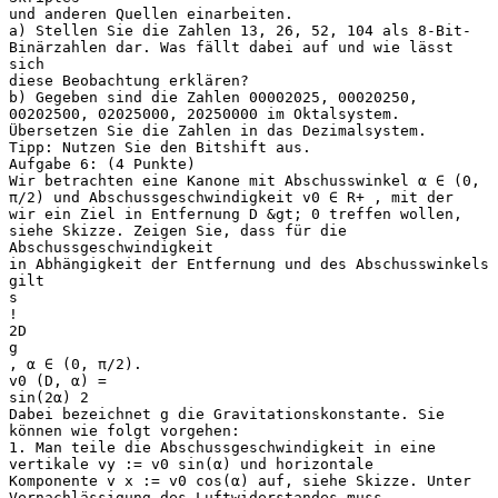
und anderen Quellen einarbeiten.
a) Stellen Sie die Zahlen 13, 26, 52, 104 als 8-Bit-
Binärzahlen dar. Was fällt dabei auf und wie lässt
sich
diese Beobachtung erklären?
b) Gegeben sind die Zahlen 00002025, 00020250,
00202500, 02025000, 20250000 im Oktalsystem.
Übersetzen Sie die Zahlen in das Dezimalsystem.
Tipp: Nutzen Sie den Bitshift aus.
Aufgabe 6: (4 Punkte)
Wir betrachten eine Kanone mit Abschusswinkel α ∈ (0,
π/2) und Abschussgeschwindigkeit v0 ∈ R+ , mit der
wir ein Ziel in Entfernung D &gt; 0 treffen wollen,
siehe Skizze. Zeigen Sie, dass für die
Abschussgeschwindigkeit
in Abhängigkeit der Entfernung und des Abschusswinkels
gilt
s
!
2D
g
, α ∈ (0, π/2).
v0 (D, α) =
sin(2α) 2
Dabei bezeichnet g die Gravitationskonstante. Sie
können wie folgt vorgehen:
1. Man teile die Abschussgeschwindigkeit in eine
vertikale vy := v0 sin(α) und horizontale
Komponente v x := v0 cos(α) auf, siehe Skizze. Unter
Vernachlässigung des Luftwiderstandes muss