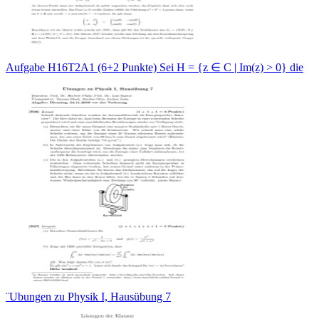
Aufgabe H16T2A1 (6+2 Punkte) Sei H = {z ∈ C | Im(z) > 0} die
¨Ubungen zu Physik I, Hausübung 7