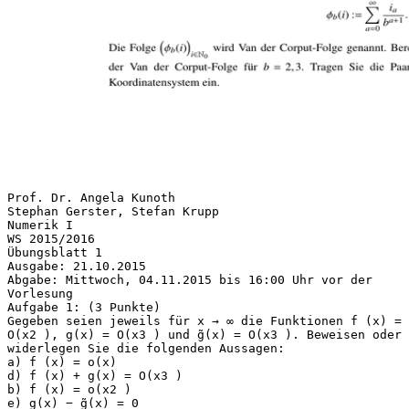
Prof. Dr. Angela Kunoth
Stephan Gerster, Stefan Krupp
Numerik I
WS 2015/2016
Übungsblatt 1
Ausgabe: 21.10.2015
Abgabe: Mittwoch, 04.11.2015 bis 16:00 Uhr vor der
Vorlesung
Aufgabe 1: (3 Punkte)
Gegeben seien jeweils für x → ∞ die Funktionen f (x) =
O(x2 ), g(x) = O(x3 ) und g̃(x) = O(x3 ). Beweisen oder
widerlegen Sie die folgenden Aussagen:
a) f (x) = o(x)
d) f (x) + g(x) = O(x3 )
b) f (x) = o(x2 )
e) g(x) − g̃(x) = 0