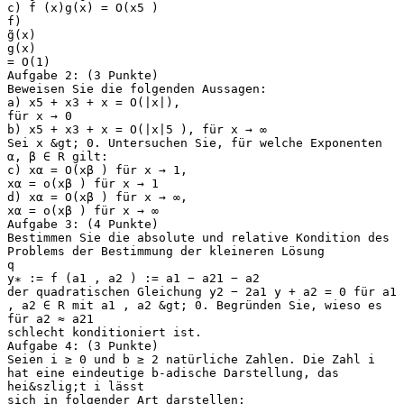
c) f (x)g(x) = O(x5 )
f)
g̃(x)
g(x)
= O(1)
Aufgabe 2: (3 Punkte)
Beweisen Sie die folgenden Aussagen:
a) x5 + x3 + x = O(|x|),
für x → 0
b) x5 + x3 + x = O(|x|5 ), für x → ∞
Sei x &gt; 0. Untersuchen Sie, für welche Exponenten
α, β ∈ R gilt:
c) xα = O(xβ ) für x → 1,
xα = o(xβ ) für x → 1
d) xα = O(xβ ) für x → ∞,
xα = o(xβ ) für x → ∞
Aufgabe 3: (4 Punkte)
Bestimmen Sie die absolute und relative Kondition des
Problems der Bestimmung der kleineren Lösung
q
y∗ := f (a1 , a2 ) := a1 − a21 − a2
der quadratischen Gleichung y2 − 2a1 y + a2 = 0 für a1
, a2 ∈ R mit a1 , a2 &gt; 0. Begründen Sie, wieso es
für a2 ≈ a21
schlecht konditioniert ist.
Aufgabe 4: (3 Punkte)
Seien i ≥ 0 und b ≥ 2 natürliche Zahlen. Die Zahl i
hat eine eindeutige b-adische Darstellung, das
hei&szlig;t i lässt
sich in folgender Art darstellen: