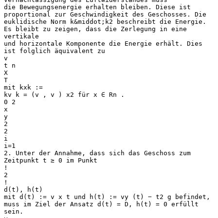
die Bewegungsenergie erhalten bleiben. Diese ist
proportional zur Geschwindigkeit des Geschosses. Die
euklidische Norm k&middot;k2 beschreibt die Energie.
Es bleibt zu zeigen, dass die Zerlegung in eine
vertikale
und horizontale Komponente die Energie erhält. Dies
ist folglich äquivalent zu
v
t n
X
T
mit kxk :=
kv k = (v , v ) x2 für x ∈ Rn .
0 2
x
y
2
2
i
i=1
2. Unter der Annahme, dass sich das Geschoss zum
Zeitpunkt t ≥ 0 im Punkt
!
2
!
d(t), h(t)
mit d(t) := v x t und h(t) := vy (t) − t2 g befindet,
muss im Ziel der Ansatz d(t) = D, h(t) = 0 erfüllt
sein.