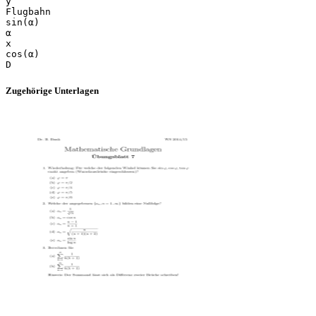
y
Flugbahn
sin(α)
α
x
cos(α)
Zugehörige Unterlagen