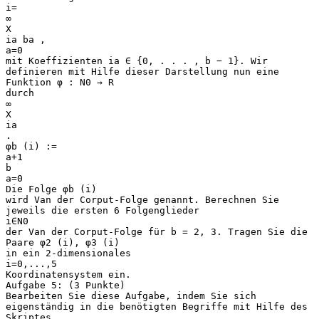
i=
∞
X
ia ba ,
a=0
mit Koeffizienten ia ∈ {0, . . . , b − 1}. Wir
definieren mit Hilfe dieser Darstellung nun eine
Funktion φ : N0 → R
durch
∞
X
ia
.
φb (i) :=
a+1
b
a=0
Die Folge φb (i)
wird Van der Corput-Folge genannt. Berechnen Sie
jeweils die ersten 6 Folgenglieder
i∈N0
der Van der Corput-Folge für b = 2, 3. Tragen Sie die
Paare φ2 (i), φ3 (i)
in ein 2-dimensionales
i=0,...,5
Koordinatensystem ein.
Aufgabe 5: (3 Punkte)
Bearbeiten Sie diese Aufgabe, indem Sie sich
eigenständig in die benötigten Begriffe mit Hilfe des
Skriptes