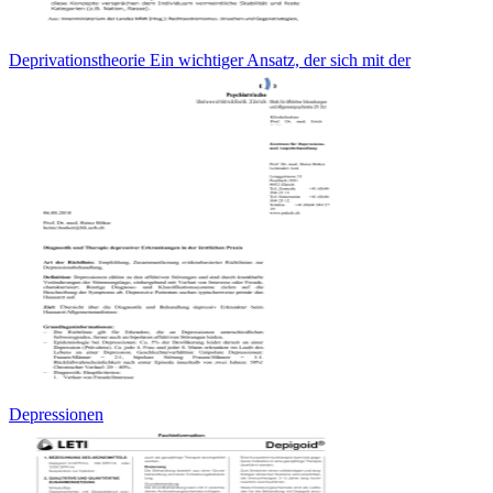
Deprivationstheorie Ein wichtiger Ansatz, der sich mit der
Depressionen