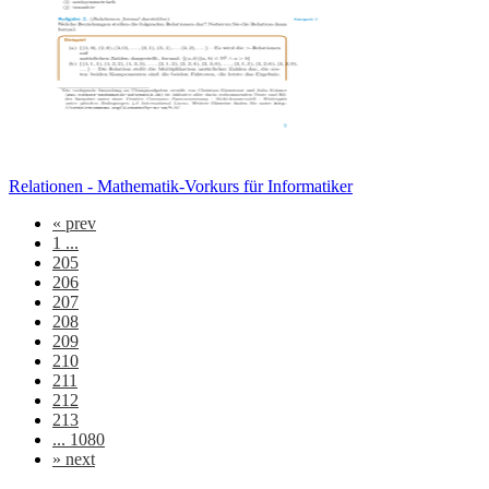
Relationen - Mathematik-Vorkurs für Informatiker
«
prev
1 ...
205
206
207
208
209
210
211
212
213
... 1080
»
next