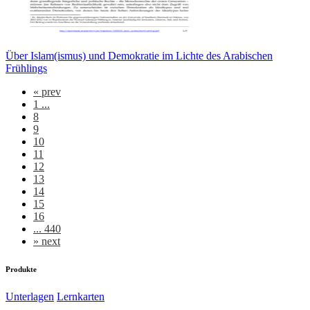
Über Islam(ismus) und Demokratie im Lichte des Arabischen
Frühlings
«
prev
1 ...
8
9
10
11
12
13
14
15
16
... 440
»
next
Produkte
Unterlagen
Lernkarten