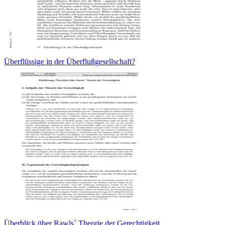
Überflüssige in der Überflußgesellschaft?
Überblick über Rawls` Theorie der Gerechtigkeit