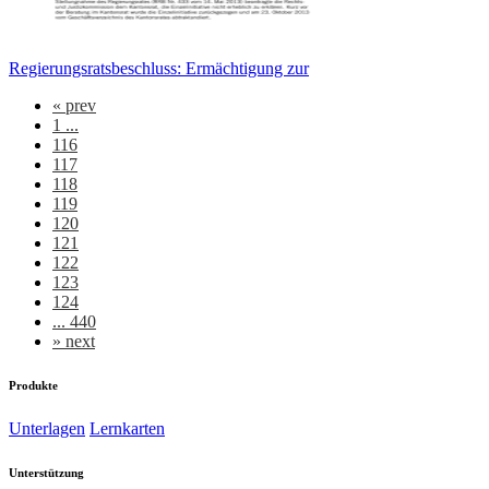
Regierungsratsbeschluss: Ermächtigung zur
«
prev
1 ...
116
117
118
119
120
121
122
123
124
... 440
»
next
Produkte
Unterlagen
Lernkarten
Unterstützung