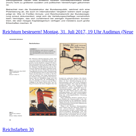
Reichtum besteuern! Montag, 31. Juli 2017, 19 Uhr Audimax (Neue
Reichsfarben 30